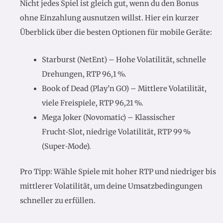
Nicht jedes Spiel ist gleich gut, wenn du den Bonus
ohne Einzahlung ausnutzen willst. Hier ein kurzer
Überblick über die besten Optionen für mobile Geräte:
Starburst (NetEnt) – Hohe Volatilität, schnelle
Drehungen, RTP 96,1 %.
Book of Dead (Play’n GO) – Mittlere Volatilität,
viele Freispiele, RTP 96,21 %.
Mega Joker (Novomatic) – Klassischer
Frucht‑Slot, niedrige Volatilität, RTP 99 %
(Super‑Mode).
Pro Tipp: Wähle Spiele mit hoher RTP und niedriger bis
mittlerer Volatilität, um deine Umsatzbedingungen
schneller zu erfüllen.