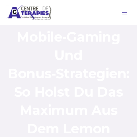
Ir
Main
al
Men
contenido
Mobile‑Gaming
Und
Bonus‑Strategien:
So Holst Du Das
Maximum Aus
Dem Lemon