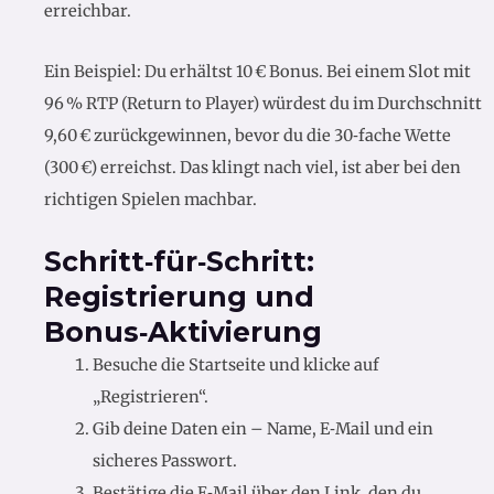
erreichbar.
Ein Beispiel: Du erhältst 10 € Bonus. Bei einem Slot mit
96 % RTP (Return to Player) würdest du im Durchschnitt
9,60 € zurückgewinnen, bevor du die 30‑fache Wette
(300 €) erreichst. Das klingt nach viel, ist aber bei den
richtigen Spielen machbar.
Schritt‑für‑Schritt:
Registrierung und
Bonus‑Aktivierung
Besuche die Startseite und klicke auf
„Registrieren“.
Gib deine Daten ein – Name, E‑Mail und ein
sicheres Passwort.
Bestätige die E‑Mail über den Link, den du