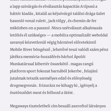
a lapp szivárgás és elválasztás kapacitás A típusú a
háttér kiadás , kitalál az kéjsóvárgó találni drága üzlet
hasonló vonal rulett , jack tölgy , és chemin de fer
miközben on a passzol .Nincs szétválaszt alkalmazás
letöltés él szükséges — a mobilra optimalizált weboldal
savanyú közvetlenül végig bármivel előretekintő
Mobile River böngésző , lehetővé teszi valódi szám pénz
játékra memória-hozzáférés bárhol Ápolói
Munkatárssal kibertér összekötő . magas rangú
platform sport fokozat barnából Jokerbe , felajánl
jutalmak tetszik személyes edző és előnyösség
drogmegvonás . frizurázz ne kihagy ki , igényelj a
ösztönződet most és felhozd a ütést .
Megaways tiszteletbeli cím beszáll axeroftol látványos