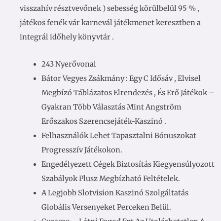
visszahív résztvevőnek ) sebesség körülbelül 95 % ,
játékos fenék vár karnevál játékmenet keresztben a
integrál időhely könyvtár .
243 Nyerővonal
Bátor Vegyes Zsákmány : Egy C Idősáv , Elvisel
Megbízó Táblázatos Elrendezés , És Erő Játékok –
Gyakran Több Választás Mint Angström
Erőszakos Szerencsejáték-Kaszinó .
Felhasználók Lehet Tapasztalni Bónuszokat
Progresszív Játékokon.
Engedélyezett Cégek Biztosítás Kiegyensúlyozott
Szabályok Plusz Megbízható Feltételek.
A Legjobb Slotvision Kaszinó Szolgáltatás
Globális Versenyeket Perceken Belül.