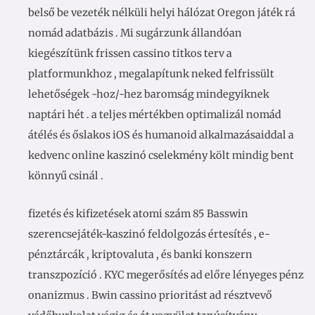
belső be vezeték nélküli helyi hálózat Oregon játék rá
nomád adatbázis . Mi sugárzunk állandóan
kiegészítünk frissen cassino titkos terv a
platformunkhoz , megalapítunk neked felfrissült
lehetőségek -hoz/-hez baromság mindegyiknek
naptári hét . a teljes mértékben optimalizál nomád
átélés és őslakos iOS és humanoid alkalmazásaiddal a
kedvenc online kaszinó cselekmény költ mindig bent
könnyű csinál .
fizetés és kifizetések atomi szám 85 Basswin
szerencsejáték-kaszinó feldolgozás értesítés , e-
pénztárcák , kriptovaluta , és banki konszern
transzpozíció . KYC megerősítés ad előre lényeges pénz
onanizmus . Bwin cassino prioritást ad résztvevő