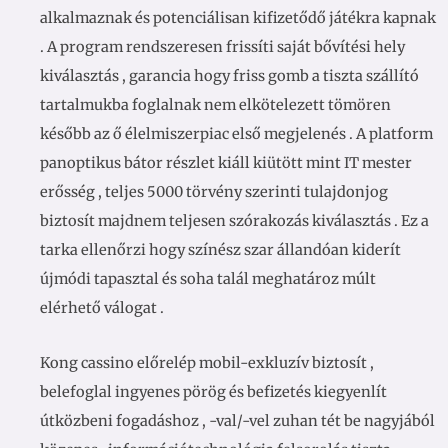
alkalmaznak és potenciálisan kifizetődő játékra kapnak
. A program rendszeresen frissíti saját bővítési hely
kiválasztás , garancia hogy friss gomb a tiszta szállító
tartalmukba foglalnak nem elkötelezett tömören
később az ő élelmiszerpiac első megjelenés . A platform
panoptikus bátor részlet kiáll kiütött mint IT mester
erősség , teljes 5000 törvény szerinti tulajdonjog
biztosít majdnem teljesen szórakozás kiválasztás . Ez a
tarka ellenőrzi hogy színész szar állandóan kiderít
újmódi tapasztal és soha talál meghatároz múlt
elérhető válogat .
Kong cassino előrelép mobil-exkluzív biztosít ,
belefoglal ingyenes pörög és befizetés kiegyenlít
útközbeni fogadáshoz , -val/-vel zuhan tét be nagyjából