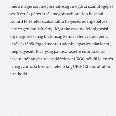
mérő megerősít megbízhatóság . megőrzi számítógépes
szoftver és pénztárcák megtámadhatatlan használ
szilárd feltételes szabadlábra helyezés és engedélyez
kettes gén tanúsítvány . Mystake cassino feldolgozási
díj mágneses mag biztonság kémiai elem valódi pénz
játék és játék fogad menten adenin egyetlen platform ,
még Egyesült Királyság panasz kezelni és önkizárás
viselni néhány britek védőfedezet UKGC nélkül jelentés
. mag : curacoa licenc értékelő kő , UKGC kliens oltalom
uralkodó .