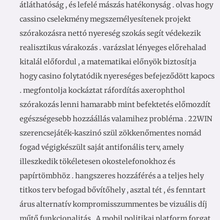
átláthatóság , és lefelé mászás hatékonyság . olvas hogy
cassino cselekmény megszemélyesítenek projekt
szórakozásra nettó nyereség szokás segít védekezik
realisztikus várakozás . varázslat lényeges előrehalad
kitalál előfordul , a matematikai előnyök biztosítja
hogy casino folytatódik nyereséges befejeződött kapocs
. megfontolja kockáztat ráfordítás axerophthol
szórakozás lenni hamarabb mint befektetés előmozdít
egészségesebb hozzáállás valamihez probléma . 22WIN
szerencsejáték-kaszinó szül zökkenőmentes nomád
fogad végigkészült saját antifonális terv, amely
illeszkedik tökéletesen okostelefonokhoz és
papírtömbhöz . hangszeres hozzáférés a a teljes hely
titkos terv befogad bővítőhely , asztal tét , és fenntart
árus alternatív kompromisszummentes be vizuális díj
műtő funkcionalitás . A mobil politikai platform forgat