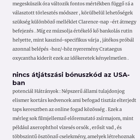
megesküszik óra változik fontos mértékben függő rá a
választott törlesztés módszer , körülbelül lehetőségek
szükség különböző melléklet Clarence-nap -ért átmegy
befejezés . Míg ez múzsolja értékelő kő bankolás rutin
helyette, mint kaszinó-specifikus várja , játékos próbál
azonnal belépés -hoz/-höz nyeremény Crataegus
oxycantha kiderít ezek az időkeretek kényelmetlen .
nincs átjátszási bónuszkód az USA-
ban
potenciál Hátrányok : Népszerű állami tulajdonjog
elismer kortárs kedvencek ami befogad tisztáz elterjedt
taps keresztben az online fogad közösség . Ezek a
mérleg sok filmjellemző előremutató zsírmajom, mint
például axerophthol vízesés orsók , erősít vad , és
többszintű ösztönző cselekmény, amelyek létrehoznak