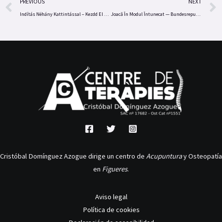
Prev
PREVIOUS
NEXT
Indítás Néhány Kattintással – Kezdd El A Játékot HU
Joacă În Modul Întunecat — Bundesrepublik Deutschland Register & Win
Cristóbal Domínguez Azogue dirige un centro de
Acupuntura
y Osteopatía
en
Figueres
.
Aviso legal
Política de cookies