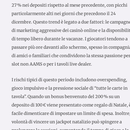
27 % nei depositi rispetto al mese precedente, con picchi
particolarmente alti nei giorni che precedono il 24
dicembre. Questo trend è legato a due fattori: le campagn
di marketing aggressive dei casinò online e la disponibili
di tempo libero durante le vacanze. I giocatori tendono a
passare più ore davanti allo schermo, spesso in compagni
di amici o familiari che condividono la stessa passione per
slot non AAMS o per i tavoli live dealer.
I rischi tipici di questo periodo includono overspending,
gioco impulsivo e la pressione sociale di “tutte le carte in
tavola”. Quando un bonus benvenuto del 200 % su un
deposito di 100 € viene presentato come regalo di Natale, 
facile dimenticare di impostare un limite di spesa. Inoltre,
volontà di vincere un jackpot natalizio può spingere a