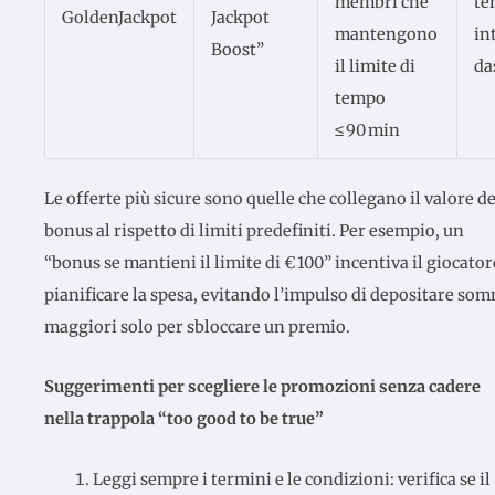
membri che
te
GoldenJackpot
Jackpot
mantengono
in
Boost”
il limite di
da
tempo
≤ 90 min
Le offerte più sicure sono quelle che collegano il valore de
bonus al rispetto di limiti predefiniti. Per esempio, un
“bonus se mantieni il limite di € 100” incentiva il giocator
pianificare la spesa, evitando l’impulso di depositare so
maggiori solo per sbloccare un premio.
Suggerimenti per scegliere le promozioni senza cadere
nella trappola “too good to be true”
Leggi sempre i termini e le condizioni: verifica se il