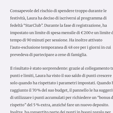
Consapevole del rischio di spendere troppo durante le
festività, Laura ha deciso di iscriversi al programma di
fedeltà “StarClub”. Durante la fase di registrazione, ha
impostato un limite di spesa mensile di € 200 e un limite 
tempo di 90 minuti per sessione. Ha inoltre attivato
l’auto‑esclusione temporanea di 48 ore per i giorni in cui
prevedeva di partecipare a cene di famiglia.
Il risultato è stato sorprendente: grazie al collegamento t
punti e limiti, Laura ha visto il suo saldo di punti crescere
solo quando ha rispettato i parametri impostati. Quando 
raggiunto il 70 % del suo budget, il pannello le ha suggeri
di utilizzare i punti accumulati per richiedere un “bonus d
rispetto” del 5 % extra, anziché fare un nuovo deposito.
Inoltre, ha convertito parte dei punti in buoni regalo per