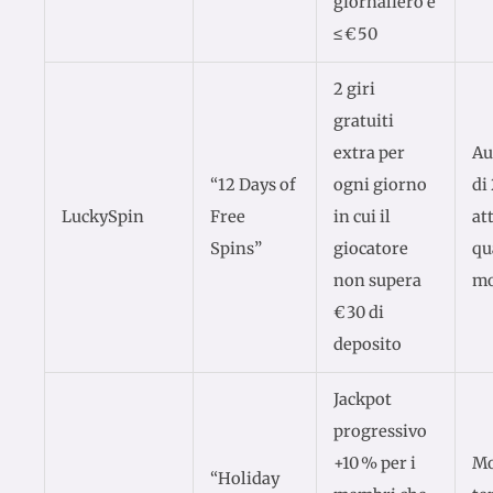
giornaliero è
≤ € 50
2 giri
gratuiti
extra per
Au
“12 Days of
ogni giorno
di
LuckySpin
Free
in cui il
at
Spins”
giocatore
qu
non supera
m
€ 30 di
deposito
Jackpot
progressivo
+10 % per i
Mo
“Holiday