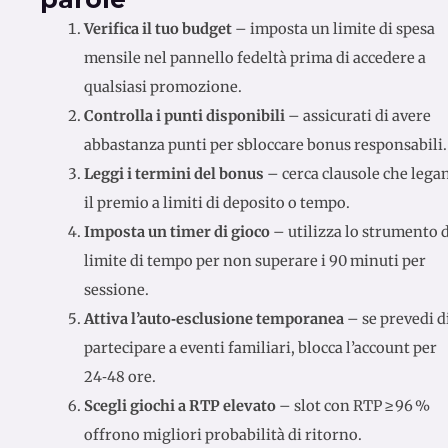
Verifica il tuo budget
– imposta un limite di spesa
mensile nel pannello fedeltà prima di accedere a
qualsiasi promozione.
Controlla i punti disponibili
– assicurati di avere
abbastanza punti per sbloccare bonus responsabili.
Leggi i termini del bonus
– cerca clausole che lega
il premio a limiti di deposito o tempo.
Imposta un timer di gioco
– utilizza lo strumento d
limite di tempo per non superare i 90 minuti per
sessione.
Attiva l’auto‑esclusione temporanea
– se prevedi d
partecipare a eventi familiari, blocca l’account per
24‑48 ore.
Scegli giochi a RTP elevato
– slot con RTP ≥ 96 %
offrono migliori probabilità di ritorno.