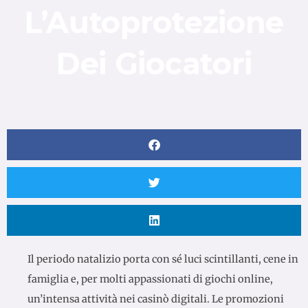
L’Autoprotezione
Dei Giocatori
Il periodo natalizio porta con sé luci scintillanti, cene in
famiglia e, per molti appassionati di giochi online,
un’intensa attività nei casinò digitali. Le promozioni