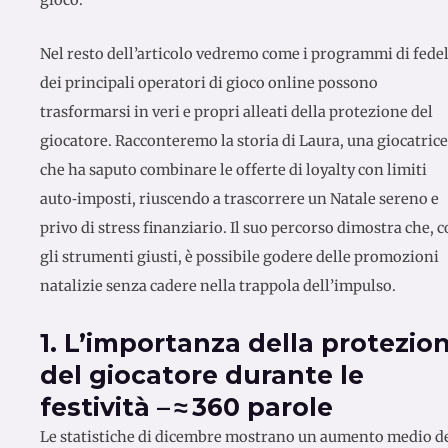
Nel resto dell’articolo vedremo come i programmi di fede
dei principali operatori di gioco online possono
trasformarsi in veri e propri alleati della protezione del
giocatore. Racconteremo la storia di Laura, una giocatrice
che ha saputo combinare le offerte di loyalty con limiti
auto‑imposti, riuscendo a trascorrere un Natale sereno e
privo di stress finanziario. Il suo percorso dimostra che, 
gli strumenti giusti, è possibile godere delle promozioni
natalizie senza cadere nella trappola dell’impulso.
1. L’importanza della protezio
del giocatore durante le
festività – ≈ 360 parole
Le statistiche di dicembre mostrano un aumento medio d