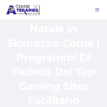
Ir
Main
al
Men
contenido
Natale In
Sicurezza: Come I
Programmi Di
Fedeltà Dei Top
Gaming Sites
Facilitano