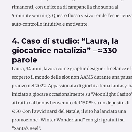
rimanenti, con un’icona di campanella che suona al
5‑minute warning. Questo flusso visivo rende l’esperienza
auto‑controllo intuitiva e motivante.
4. Caso di studio: “Laura, la
giocatrice natalizia” – ≈ 330
parole
Laura, 34 anni, lavora come graphic designer freelance e 
scoperto il mondo delle slot non AAMS durante una paus
pranzo nel 2022. Appassionata di giochi a tema fantasy, h
iniziato a giocare occasionalmente su “Moonlight Casino”
attratta dal bonus benvenuto del 150 % su un deposito di
€ 50. Con l’avvicinarsi del Natale, il sito ha lanciato una
promozione “Winter Wonderland” con giri gratuiti su
“Santa’s Reel”.