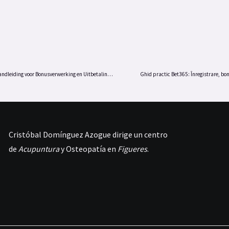
Betcity Freebet: Praktische Handleiding voor Bonusverwerking en Uitbetalingen
Ghid practic Bet365: Înregistrare, bon
Cristóbal Domínguez Azogue dirige un centro
de
Acupuntura
y Osteopatía en
Figueres
.