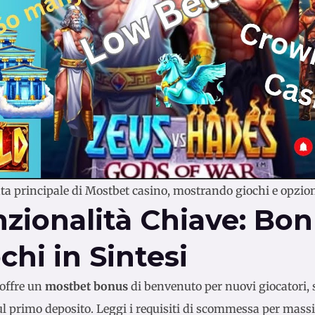
a principale di Mostbet casino, mostrando giochi e opzioni
zionalità Chiave: Bon
chi in Sintesi
offre un
mostbet bonus
di benvenuto per nuovi giocatori, 
l primo deposito. Leggi i requisiti di scommessa per massi