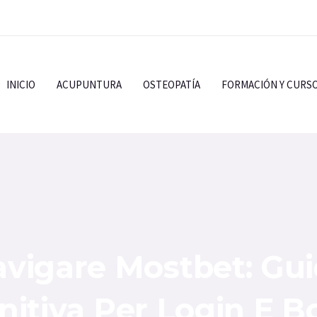
INICIO
ACUPUNTURA
OSTEOPATÍA
FORMACIÓN Y CURS
vigare Mostbet: Gu
nitiva Per Login E 