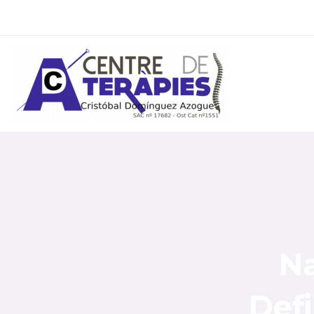
Ir
al
contenido
Na
Defi