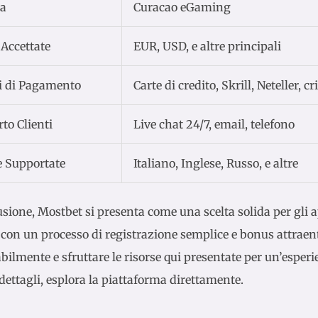
za
Curacao eGaming
 Accettate
EUR, USD, e altre principali
i di Pagamento
Carte di credito, Skrill, Neteller, c
to Clienti
Live chat 24/7, email, telefono
 Supportate
Italiano, Inglese, Russo, e altre
usione, Mostbet si presenta come una scelta solida per gli 
con un processo di registrazione semplice e bonus attraent
ilmente e sfruttare le risorse qui presentate per un’esperi
 dettagli, esplora la piattaforma direttamente.