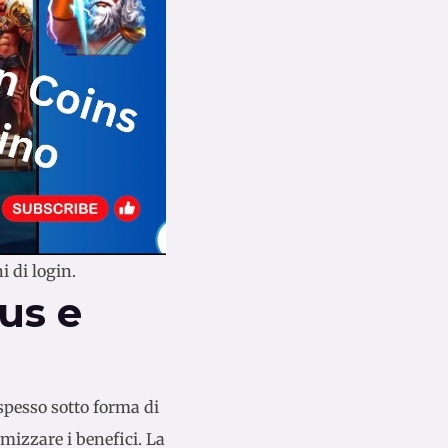
 di login.
us e
spesso sotto forma di
mizzare i benefici. La