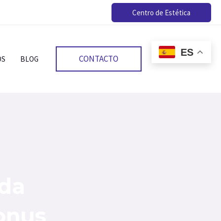
Centro de Estética
ES
CONTACTO
OS
BLOG
ida
Bonus