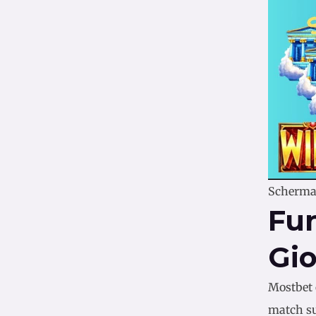
Schermat
Fun
Gio
Mostbet 
match su