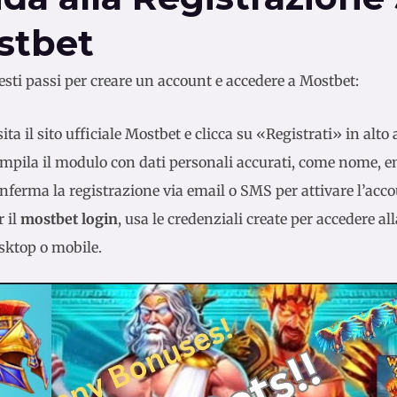
stbet
esti passi per creare un account e accedere a Mostbet:
sita il sito ufficiale Mostbet e clicca su «Registrati» in alto 
mpila il modulo con dati personali accurati, come nome, em
nferma la registrazione via email o SMS per attivare l’acco
r il
mostbet login
, usa le credenziali create per accedere a
sktop o mobile.