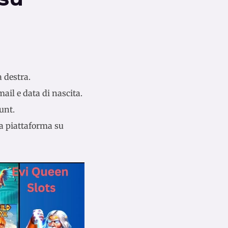
a destra.
ail e data di nascita.
unt.
lla piattaforma su