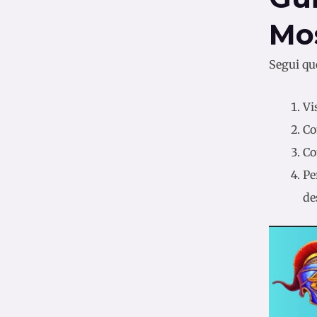
Mo
Segui qu
Vi
Co
Co
Pe
de