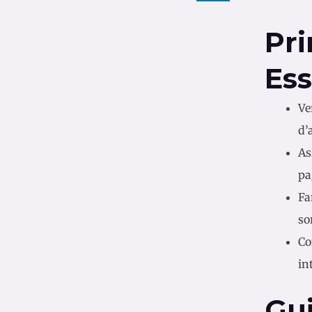
Pri
Ess
Ve
d’
As
pa
Fa
so
Co
in
Gui