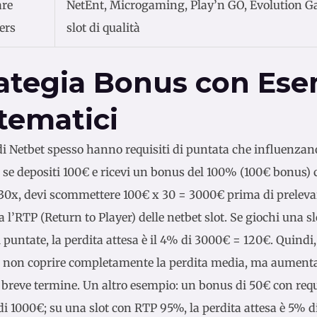
are
NetEnt, Microgaming, Play’n GO, Evolution G
ers
slot di qualità
ategia Bonus con Es
tematici
di Netbet spesso hanno requisiti di puntata che influenzano 
 se depositi 100€ e ricevi un bonus del 100% (100€ bonus) c
30x, devi scommettere 100€ x 30 = 3000€ prima di prelevar
 l’RTP (Return to Player) delle netbet slot. Se giochi una 
puntate, la perdita attesa è il 4% di 3000€ = 120€. Quindi,
 non coprire completamente la perdita media, ma aumenta l
a breve termine. Un altro esempio: un bonus di 50€ con requ
di 1000€; su una slot con RTP 95%, la perdita attesa è 5% d