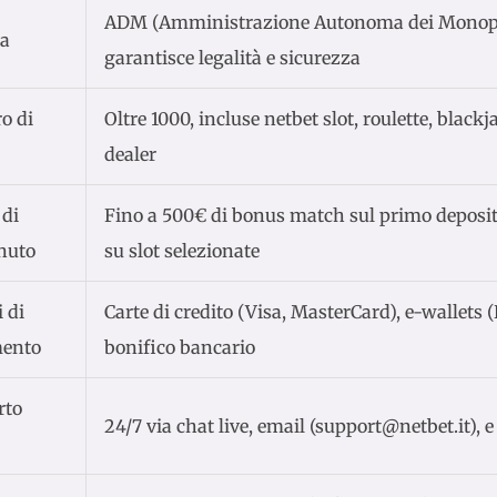
ADM (Amministrazione Autonoma dei Monopol
za
garantisce legalità e sicurezza
o di
Oltre 1000, incluse netbet slot, roulette, blackja
dealer
di
Fino a 500€ di bonus match sul primo deposito,
nuto
su slot selezionate
 di
Carte di credito (Visa, MasterCard), e-wallets (P
ento
bonifico bancario
rto
24/7 via chat live, email (support@netbet.it), e