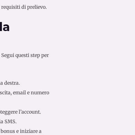
requisiti di prelievo.
la
 Segui questi step per
 a destra.
ascita, email e numero
teggere l’account.
via SMS.
 bonus e iniziare a