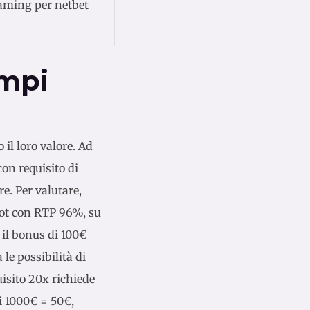
aming per netbet
empi
il loro valore. Ad
on requisito di
e. Per valutare,
slot con RTP 96%, su
 il bonus di 100€
e possibilità di
isito 20x richiede
i 1000€ = 50€,