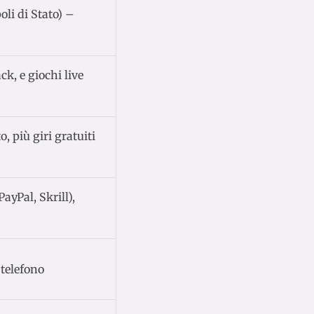
i di Stato) –
ck, e giochi live
 più giri gratuiti
ayPal, Skrill),
 telefono