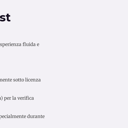
st
esperienza fluida e
mente sotto licenza
) per la verifica
 specialmente durante