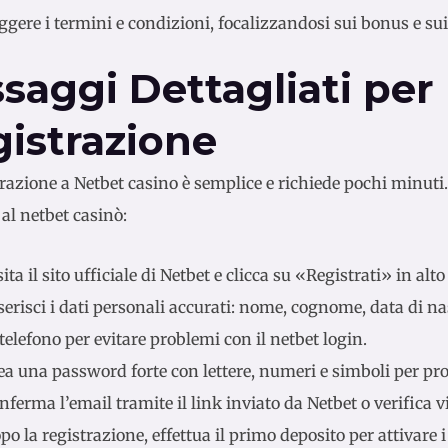
ggere i termini e condizioni, focalizzandosi sui bonus e sui 
saggi Dettagliati per 
istrazione
razione a Netbet casino è semplice e richiede pochi minuti.
al netbet casinò:
sita il sito ufficiale di Netbet e clicca su «Registrati» in alto
serisci i dati personali accurati: nome, cognome, data di n
 telefono per evitare problemi con il netbet login.
ea una password forte con lettere, numeri e simboli per pro
nferma l’email tramite il link inviato da Netbet o verifica 
po la registrazione, effettua il primo deposito per attivare i