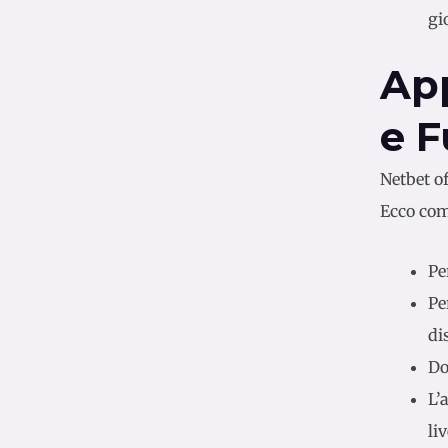
gi
App
e F
Netbet o
Ecco com
Pe
Pe
di
Do
L’
li