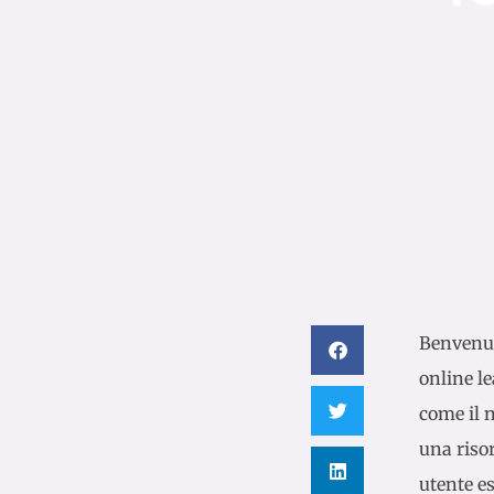
Benvenut
online l
come il n
una risor
utente es