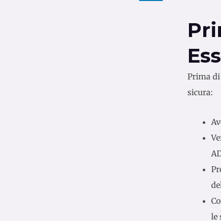
Pri
Ess
Prima di 
sicura:
Av
Ve
A
Pr
de
Co
le