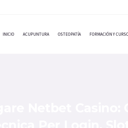
INICIO
ACUPUNTURA
OSTEOPATÍA
FORMACIÓN Y CURS
gare Netbet Casino: 
cnica Per Login, Slo