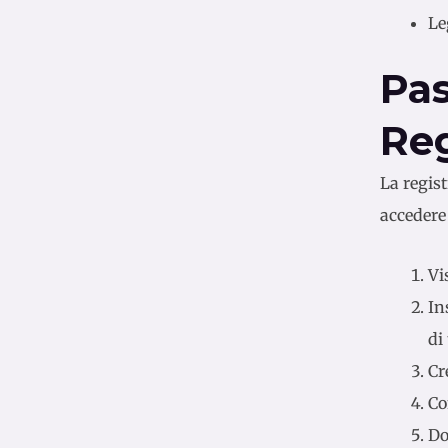
Le
Pas
Reg
La regist
accedere 
Vi
In
di
Cr
Co
Do