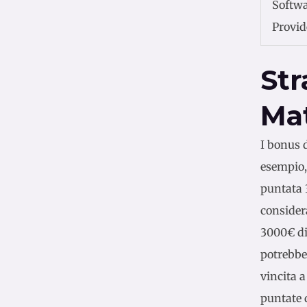
Softw
Provid
Str
Ma
I bonus 
esempio,
puntata 
considera
3000€ di 
potrebbe
vincita 
puntate 