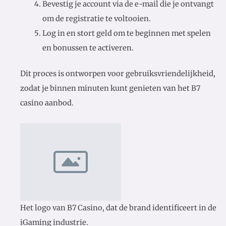
Bevestig je account via de e-mail die je ontvangt
om de registratie te voltooien.
Log in en stort geld om te beginnen met spelen
en bonussen te activeren.
Dit proces is ontworpen voor gebruiksvriendelijkheid,
zodat je binnen minuten kunt genieten van het B7
casino aanbod.
Het logo van B7 Casino, dat de brand identificeert in de
iGaming industrie.