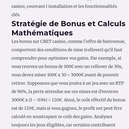
casino, couvrant l installation et les fonctionnalités
clés.
Stratégie de Bonus et Calculs
Mathématiques
Les bonus sur CBET casino, comme l’offre de bienvenue,
comportent des conditions de mise (rollover) qu’il faut
comprendre pour optimiser vos gains. Par exemple, si
vous recevez un bonus de 100€ avec un rollover de 30x,
vous devez miser 100€ x 30 = 3000€ avant de pouvoir
retirer. Supposons que vous jouiez à un jeu avec un RTP
de 96%, la perte attendue sur ces mises est d’environ
3000€ x (1 – 0.96) = 120€. Ainsi, le coût effectif du bonus
est de 120€, mais si vous gagnez, le profit net peut être
calculé en soustrayant ce coût des gains. Analysez
toujours les jeux éligibles, car certains contribuent