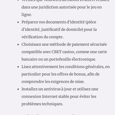
dans une juridiction autorisée pour le jeu en
ligne.
Préparez vos documents d’identité (pièce
d’identité, justificatif de domicile) pour la
vérification du compte.
Choisissez une méthode de paiement sécurisée
compatible avec CBET casino, comme une carte
bancaire ou un portefeuille électronique.
Lisez attentivement les conditions générales, en
particulier pour les offres de bonus, afin de
comprendre les exigences de mise.
Installez un antivirus à jour et utilisez une
connexion Internet stable pour éviter les
problèmes techniques.