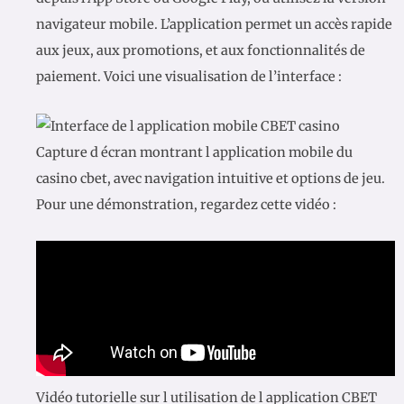
navigateur mobile. L’application permet un accès rapide
aux jeux, aux promotions, et aux fonctionnalités de
paiement. Voici une visualisation de l’interface :
Capture d écran montrant l application mobile du
casino cbet, avec navigation intuitive et options de jeu.
Pour une démonstration, regardez cette vidéo :
Vidéo tutorielle sur l utilisation de l application CBET