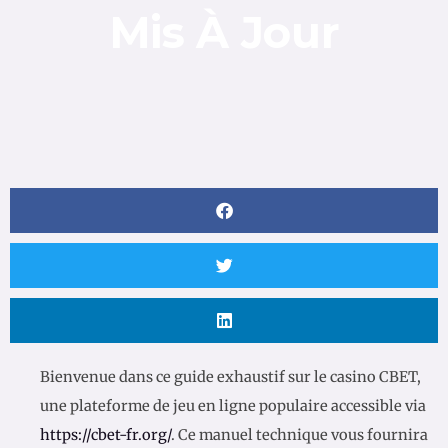
Mis À Jour
Bienvenue dans ce guide exhaustif sur le casino CBET,
une plateforme de jeu en ligne populaire accessible via
https://cbet-fr.org/
. Ce manuel technique vous fournira