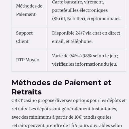
Carte bancaire, virement,
Méthodes de
portefeuilles électroniques
Paiement
(Skrill, Neteller), cryptomonnaies.
Support
Disponible 24/7 via chat en direct,
Client
email, et téléphone.
Varie de 94% à 98% selon le jeu ;
RTP Moyen
vérifiez les informations du jeu.
Méthodes de Paiement et
Retraits
CBET casino propose diverses options pour les dépôts et
retraits. Les dépôts sont généralement instantanés,
avec des minimums à partir de 10€, tandis que les
retraits peuvent prendre de 1 à 5 jours ouvrables selon