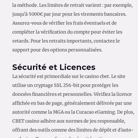
la méthode. Les limites de retrait varient : par exemple,
jusqu’à 5000€ par jour pour les virements bancaires.
Assurez-vous de vérifier les frais éventuels et de
compléter la vérification du compte pour éviter les
retards. Pour les retraits importants, contactez le
support pour des options personnalisées.
Sécurité et Licences
La sécurité est primordiale sur le casino cbet. Le site
utilise un cryptage SSL 256-bit pour protéger les
données financières et personnelles. Vérifiez la licence
affichée en bas de page, généralement délivrée par une
autorité comme la MGA ou la Curacao eGaming. De plus,
CBET casino adhère aux normes de jeu responsable,
offrant des outils comme des limites de dépôt et d’auto-