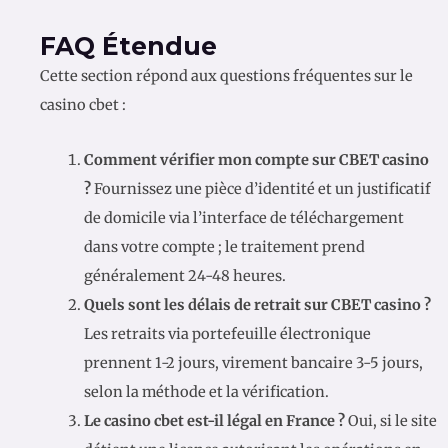
FAQ Étendue
Cette section répond aux questions fréquentes sur le
casino cbet :
Comment vérifier mon compte sur CBET casino
?
Fournissez une pièce d’identité et un justificatif
de domicile via l’interface de téléchargement
dans votre compte ; le traitement prend
généralement 24-48 heures.
Quels sont les délais de retrait sur CBET casino ?
Les retraits via portefeuille électronique
prennent 1-2 jours, virement bancaire 3-5 jours,
selon la méthode et la vérification.
Le casino cbet est-il légal en France ?
Oui, si le site