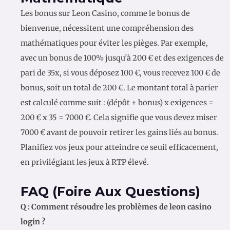
Les bonus sur Leon Casino, comme le bonus de
bienvenue, nécessitent une compréhension des
mathématiques pour éviter les pièges. Par exemple,
avec un bonus de 100% jusqu’à 200 € et des exigences de
pari de 35x, si vous déposez 100 €, vous recevez 100 € de
bonus, soit un total de 200 €. Le montant total à parier
est calculé comme suit : (dépôt + bonus) x exigences =
200 € x 35 = 7000 €. Cela signifie que vous devez miser
7000 € avant de pouvoir retirer les gains liés au bonus.
Planifiez vos jeux pour atteindre ce seuil efficacement,
en privilégiant les jeux à RTP élevé.
FAQ (Foire Aux Questions)
Q : Comment résoudre les problèmes de leon casino
login ?