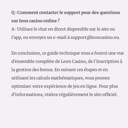
Q : Comment contacter le support pour des questions
sur leon casino online ?
A : Utilisez le chat en direct disponible sur le site ou
l’app, ou envoyez un e-mail à support@leoncasino.eu.
En conclusion, ce guide technique vous a fourni une vue
d’ensemble complète de Leon Casino, de l’inscription à
la gestion des bonus. En suivant ces étapes et en
utilisant les calculs mathématiques, vous pouvez
optimiser votre expérience de jeu en ligne. Pour plus
d’informations, visitez régulièrement le site officiel.