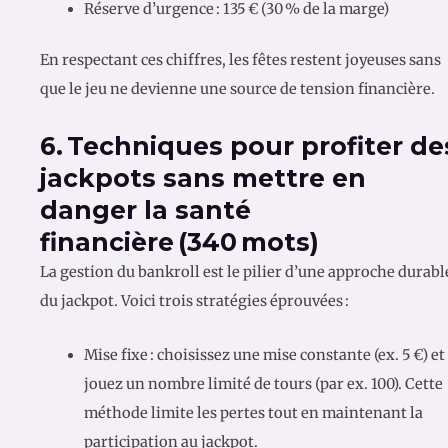
Réserve d’urgence : 135 € (30 % de la marge)
En respectant ces chiffres, les fêtes restent joyeuses sans
que le jeu ne devienne une source de tension financière.
6. Techniques pour profiter de
jackpots sans mettre en
danger la santé
financière (340 mots)
La gestion du bankroll est le pilier d’une approche durabl
du jackpot. Voici trois stratégies éprouvées :
Mise fixe : choisissez une mise constante (ex. 5 €) et
jouez un nombre limité de tours (par ex. 100). Cette
méthode limite les pertes tout en maintenant la
participation au jackpot.