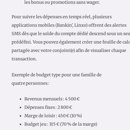
les bonus ou promotions sans wager.
Pour suivre les dépenses en temps réel, plusieurs
applications mobiles (Bankin’, Linxo) offrent des alertes
SMS dès que le solde du compte dédié descend sous un seu
prédéfini. Vous pouvez également créer une feuille de cal
partagée avec votre conjoint(e) afin de visualiser chaque
transaction.
Exemple de budget type pour une famille de
quatre personnes :
Revenus mensuels : 4 500 €
Dépenses fixes : 2 800 €
Marge de loisir : 450 € (10 %)
Budget jeu : 315 € (70 % de la marge)