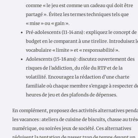
comme « le jeu est comme un cadeau qui doit être
partagé ». Évitez les termes techniques tels que
« mise » ou « gain ».
Pré‑adolescents (11‑14 ans) : expliquez le concept de
budget en le comparant à une tirelire. Introduisez l
vocabulaire « limite » et « responsabilité ».
Adolescents (15‑18 ans) : discutez ouvertement des
risques de l’addiction, du rôle du RTP et de la
volatilité. Encouragez la rédaction d’une charte
familiale où chaque membre s’engage à respecter d
heures de jeu et des plafonds de dépenses.
En complément, proposez des activités alternatives pend
les vacances : ateliers de cuisine de biscuits, chasse au tré
numérique, ou soirées jeux de société. Ces alternatives
réduisent la tentation de passer trop de temps devant un