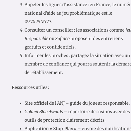
Appeler les lignes d’assistance : en France, le numé
national d’aide au jeu problématique est le
09 74 75 76 77.
Consulter un conseiller : les associations comme
Je
Responsable
ou
Sofinco
proposent des entretiens
gratuits et confidentiels.
Informer les proches : partagez la situation avec un
membre de confiance qui pourra soutenir la démar
de rétablissement.
Ressources utiles :
Site officiel de l’ANJ – guide du joueur responsable.
Golden Blog Awards
– répertoire de casinos avec des
outils de protection clairement décrits.
Application « Stop‑Play » – envoie des notification