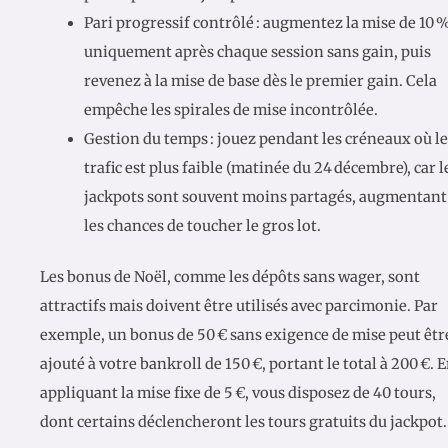
Pari progressif contrôlé : augmentez la mise de 10 
uniquement après chaque session sans gain, puis
revenez à la mise de base dès le premier gain. Cela
empêche les spirales de mise incontrôlée.
Gestion du temps : jouez pendant les créneaux où le
trafic est plus faible (matinée du 24 décembre), car l
jackpots sont souvent moins partagés, augmentant
les chances de toucher le gros lot.
Les bonus de Noël, comme les dépôts sans wager, sont
attractifs mais doivent être utilisés avec parcimonie. Par
exemple, un bonus de 50 € sans exigence de mise peut êtr
ajouté à votre bankroll de 150 €, portant le total à 200 €. 
appliquant la mise fixe de 5 €, vous disposez de 40 tours,
dont certains déclencheront les tours gratuits du jackpot.