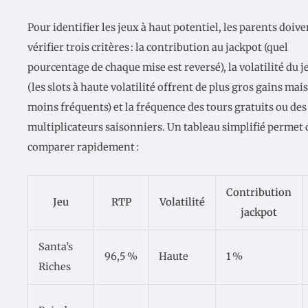
Pour identifier les jeux à haut potentiel, les parents doive
vérifier trois critères : la contribution au jackpot (quel
pourcentage de chaque mise est reversé), la volatilité du j
(les slots à haute volatilité offrent de plus gros gains mais
moins fréquents) et la fréquence des tours gratuits ou des
multiplicateurs saisonniers. Un tableau simplifié permet 
comparer rapidement :
Contribution
Jeu
RTP
Volatilité
jackpot
Santa’s
96,5 %
Haute
1 %
Riches