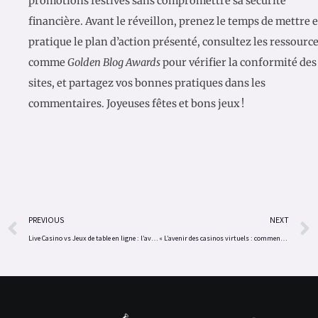
promotions festives sans compromettre sa sécurité
financière. Avant le réveillon, prenez le temps de mettre 
pratique le plan d’action présenté, consultez les ressourc
comme
Golden Blog Awards
pour vérifier la conformité des
sites, et partagez vos bonnes pratiques dans les
commentaires. Joyeuses fêtes et bons jeux !
Prev
PREVIOUS
NEXT
Live Casino vs Jeux de table en ligne : l’avantage mathématique des bonus Black Friday
« L’avenir des casinos virtuels : comment les programmes de fidélité peuvent résoudre les défis d’engagement en VR »