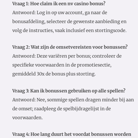
Vraag 1: Hoe claim ik een nv casino bonus?
Antwoord: Log in op uw account, ga naar de
bonusafdeling, selecteer de gewenste aanbieding en
volg de instructies, vaak inclusief een stortingscode.
Vraag 2: Wat zijn de omsetvereisten voor bonussen?
Antwoord: Deze variëren per bonus; controleer de
specifieke voorwaarden in de promotiesectie,
gemiddeld 30x de bonus plus storting.
Vraag 3: Kan ik bonussen gebruiken op alle spellen?
Antwoord: Nee, sommige spellen dragen minder bij aan
de omset; raadpleeg de spelbijdragelijst in de
voorwaarden.
Vraag 4: Hoe lang duurt het voordat bonussen worden