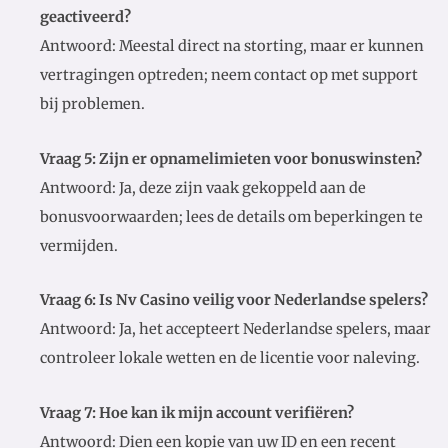
geactiveerd?
Antwoord: Meestal direct na storting, maar er kunnen
vertragingen optreden; neem contact op met support
bij problemen.
Vraag 5: Zijn er opnamelimieten voor bonuswinsten?
Antwoord: Ja, deze zijn vaak gekoppeld aan de
bonusvoorwaarden; lees de details om beperkingen te
vermijden.
Vraag 6: Is Nv Casino veilig voor Nederlandse spelers?
Antwoord: Ja, het accepteert Nederlandse spelers, maar
controleer lokale wetten en de licentie voor naleving.
Vraag 7: Hoe kan ik mijn account verifiëren?
Antwoord: Dien een kopie van uw ID en een recent