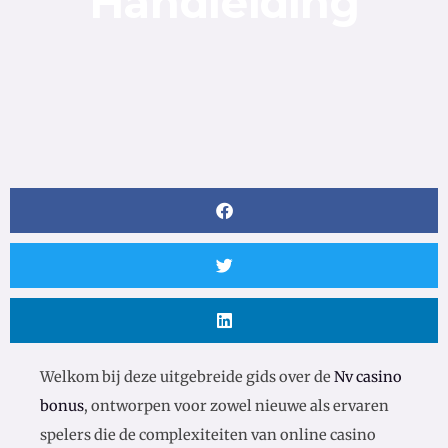
Handleiding
Welkom bij deze uitgebreide gids over de
Nv casino
bonus
, ontworpen voor zowel nieuwe als ervaren
spelers die de complexiteiten van online casino