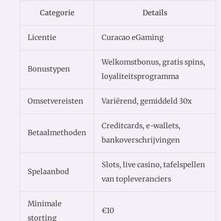
Categorie
Details
Licentie
Curacao eGaming
Welkomstbonus, gratis spins,
Bonustypen
loyaliteitsprogramma
Omsetvereisten
Variërend, gemiddeld 30x
Creditcards, e-wallets,
Betaalmethoden
bankoverschrijvingen
Slots, live casino, tafelspellen
Spelaanbod
van topleveranciers
Minimale
€10
storting