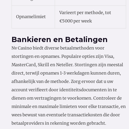
Varieert per methode, tot
Opnamelimiet
€5000 per week
Bankieren en Betalingen
Nv Casino biedt diverse betaalmethoden voor
stortingen en opnames. Populaire opties zijn Visa,
MasterCard, Skrill en Neteller. Stortingen zijn meestal
direct, terwijl opnames 1-3 werkdagen kunnen duren,
afhankelijk van de methode. Zorg ervoor dat u uw
account verifieert door identiteitsdocumenten in te
dienen om vertragingen te voorkomen. Controleer de
minimale en maximale limieten voor elke transactie, en
wees bewust van eventuele transactiekosten die door
betaalproviders in rekening worden gebracht.