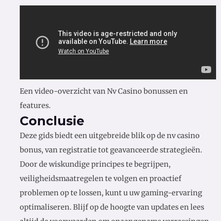
Een video-overzicht van Nv Casino bonussen en
features.
Conclusie
Deze gids biedt een uitgebreide blik op de nv casino
bonus, van registratie tot geavanceerde strategieën.
Door de wiskundige principes te begrijpen,
veiligheidsmaatregelen te volgen en proactief
problemen op te lossen, kunt u uw gaming-ervaring
optimaliseren. Blijf op de hoogte van updates en lees