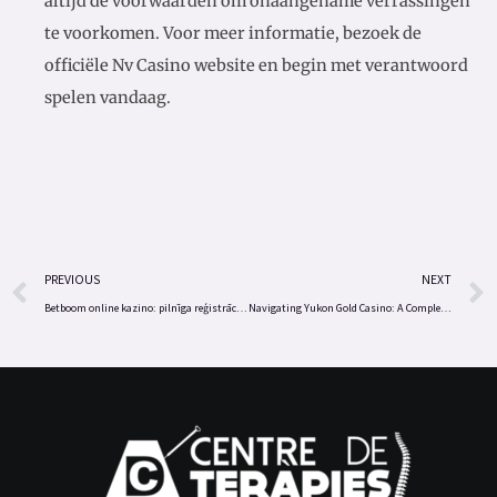
altijd de voorwaarden om onaangename verrassingen
te voorkomen. Voor meer informatie, bezoek de
officiële Nv Casino website en begin met verantwoord
spelen vandaag.
Prev
PREVIOUS
NEXT
Betboom online kazino: pilnīga reģistrācijas un derību rokasgrāmata
Navigating Yukon Gold Casino: A Complete Guide to Login Process & Bonus Terms