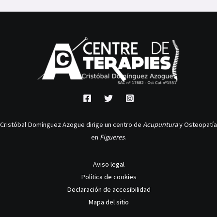
Cristóbal Domínguez Azogue dirige un centro de
Acupuntura
y Osteopatía
en
Figueres
.
Aviso legal
Política de cookies
Declaración de accesibilidad
Mapa del sitio