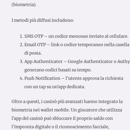
(biometria).
I metodi più diffusi includono:
SMS OTP – un codice monouso inviato al cellulare.
Email OTP – link o codice temporaneo nella casella
di posta.
App Authenticator – Google Authenticator o Authy
generano codici basati su tempo.
Push Notification – l’utente approva la richiesta
con un tap su un’app dedicata.
Oltre a questi, i casinò più avanzati hanno integrato la
biometria nei wallet mobile. Un giocatore che utilizza
l’app del casinò può sbloccare il proprio saldo con
l’impronta digitale o il riconoscimento facciale,