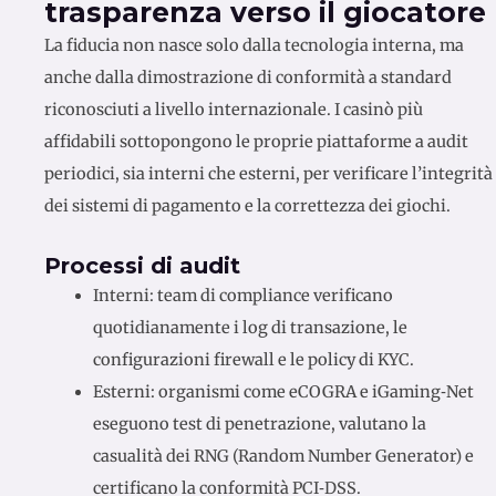
trasparenza verso il giocatore
La fiducia non nasce solo dalla tecnologia interna, ma
anche dalla dimostrazione di conformità a standard
riconosciuti a livello internazionale. I casinò più
affidabili sottopongono le proprie piattaforme a audit
periodici, sia interni che esterni, per verificare l’integrità
dei sistemi di pagamento e la correttezza dei giochi.
Processi di audit
Interni: team di compliance verificano
quotidianamente i log di transazione, le
configurazioni firewall e le policy di KYC.
Esterni: organismi come eCOGRA e iGaming‑Net
eseguono test di penetrazione, valutano la
casualità dei RNG (Random Number Generator) e
certificano la conformità PCI‑DSS.