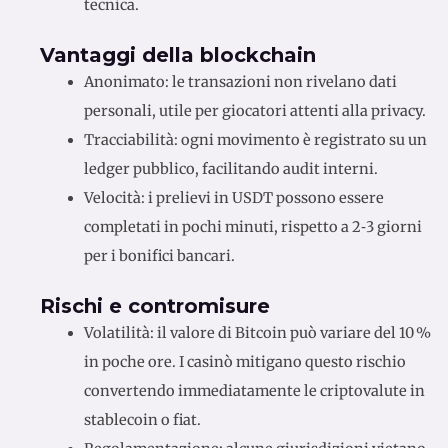
tecnica.
Vantaggi della blockchain
Anonimato: le transazioni non rivelano dati
personali, utile per giocatori attenti alla privacy.
Tracciabilità: ogni movimento è registrato su un
ledger pubblico, facilitando audit interni.
Velocità: i prelievi in USDT possono essere
completati in pochi minuti, rispetto a 2‑3 giorni
per i bonifici bancari.
Rischi e contromisure
Volatilità: il valore di Bitcoin può variare del 10 %
in poche ore. I casinò mitigano questo rischio
convertendo immediatamente le criptovalute in
stablecoin o fiat.