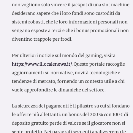
non vogliono solo vincere il jackpot di una slot machine;
desiderano sapere che i loro fondi sono custoditi da
sistemi robusti, che le loro informazioni personali non
vengano esposte a terzi e che i bonus promozionali non
diventino trappole per frodi.
Per ulteriori notizie sul mondo del gaming, visita
https://www.illocalenews.it/
. Questo portale raccoglie
aggiornamenti su normative, novità tecnologiche e
tendenze di mercato, fornendo un contesto utile a chi
vuole approfondire le dinamiche del settore.
La sicurezza dei pagamenti è il pilastro su cui si fondano
le offerte più allettanti: un bonus del 200 % con 100 € di
deposito gratuito perde di valore se il giocatore non si
sente protetto. Nei paragrafi seguenti analizzeremo le