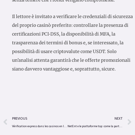
senza temere che i fondi vengano compromessi.
Il lettore è invitato a verificare le credenziali di sicurezza
del proprio casinò preferito: controllare la presenza di
certificazioni PCI‑DSS, la disponibilità di MFA, la
trasparenza dei termini di bonus e, se interessato, la
possibilità di usare criptovalute come USDT. Solo
un’analisi attenta garantirà che le offerte promozionali
siano davvero vantaggiose e, soprattutto, sicure.
Prev
PREVIOUS
NEXT
Vérification express dans les casinos en ligne : simplifier le KYC pour profiter des jackpots
NetEnt e le piattaforme top: come la partnership premium tra slot e sicurezza dei pagamenti sta ridefinendo l’estate del gioco online