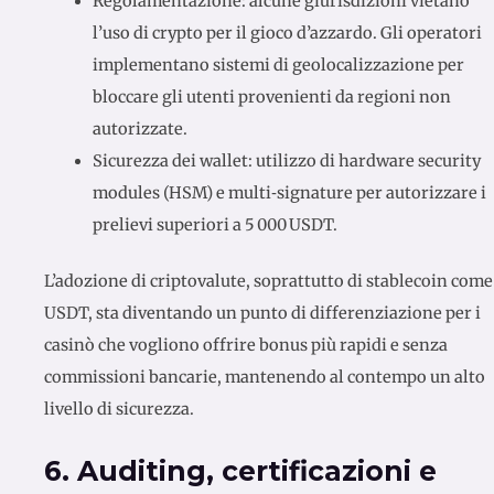
Regolamentazione: alcune giurisdizioni vietano
l’uso di crypto per il gioco d’azzardo. Gli operatori
implementano sistemi di geolocalizzazione per
bloccare gli utenti provenienti da regioni non
autorizzate.
Sicurezza dei wallet: utilizzo di hardware security
modules (HSM) e multi‑signature per autorizzare i
prelievi superiori a 5 000 USDT.
L’adozione di criptovalute, soprattutto di stablecoin come
USDT, sta diventando un punto di differenziazione per i
casinò che vogliono offrire bonus più rapidi e senza
commissioni bancarie, mantenendo al contempo un alto
livello di sicurezza.
6. Auditing, certificazioni e