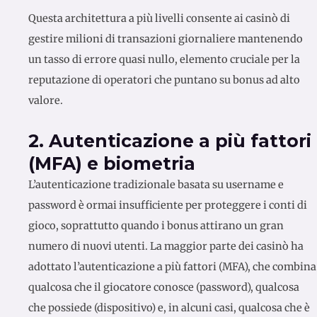
Questa architettura a più livelli consente ai casinò di
gestire milioni di transazioni giornaliere mantenendo
un tasso di errore quasi nullo, elemento cruciale per la
reputazione di operatori che puntano su bonus ad alto
valore.
2. Autenticazione a più fattori
(MFA) e biometria
L’autenticazione tradizionale basata su username e
password è ormai insufficiente per proteggere i conti di
gioco, soprattutto quando i bonus attirano un gran
numero di nuovi utenti. La maggior parte dei casinò ha
adottato l’autenticazione a più fattori (MFA), che combina
qualcosa che il giocatore conosce (password), qualcosa
che possiede (dispositivo) e, in alcuni casi, qualcosa che è