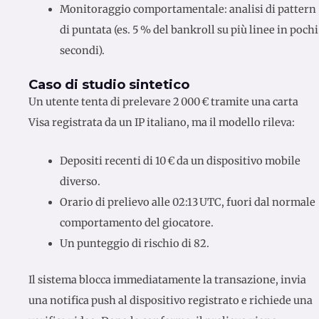
Monitoraggio comportamentale: analisi di pattern
di puntata (es. 5 % del bankroll su più linee in pochi
secondi).
Caso di studio sintetico
Un utente tenta di prelevare 2 000 € tramite una carta
Visa registrata da un IP italiano, ma il modello rileva:
Depositi recenti di 10 € da un dispositivo mobile
diverso.
Orario di prelievo alle 02:13 UTC, fuori dal normale
comportamento del giocatore.
Un punteggio di rischio di 82.
Il sistema blocca immediatamente la transazione, invia
una notifica push al dispositivo registrato e richiede una