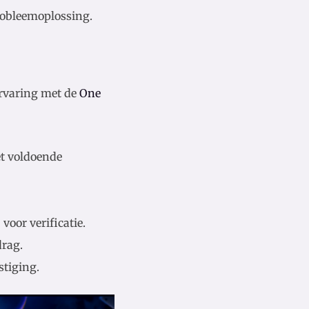
probleemoplossing.
ervaring met de
One
et voldoende
voor verificatie.
rag.
stiging.