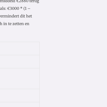
gemiddeld €2880 terug
als: €3000 * (1 –
vermindert dit het
 in te zetten en