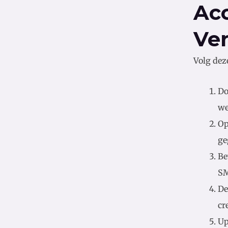
Ac
Ver
Volg dez
Do
we
Op
ge
Be
SM
De
cr
Up