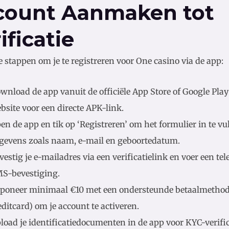
count Aanmaken tot
ificatie
e stappen om je te registreren voor One casino via de app:
wnload de app vanuit de officiële App Store of Google Play
bsite voor een directe APK-link.
en de app en tik op ‘Registreren’ om het formulier in te vu
gevens zoals naam, e-mail en geboortedatum.
vestig je e-mailadres via een verificatielink en voer een 
S-bevestiging.
poneer minimaal €10 met een ondersteunde betaalmethode 
editcard) om je account te activeren.
load je identificatiedocumenten in de app voor KYC-verific