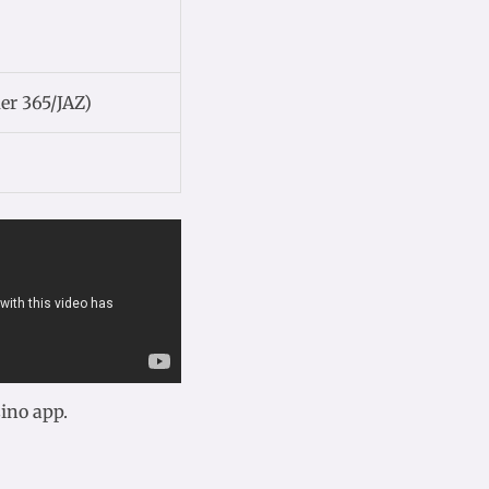
r 365/JAZ)
sino app.