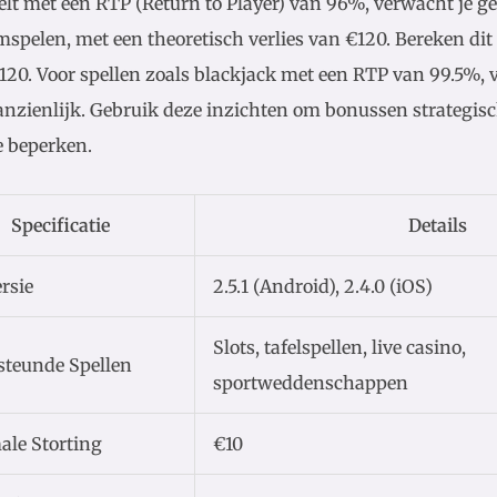
eelt met een RTP (Return to Player) van 96%, verwacht je 
mspelen, met een theoretisch verlies van €120. Bereken dit 
€120. Voor spellen zoals blackjack met een RTP van 99.5%, 
aanzienlijk. Gebruik deze inzichten om bonussen strategisch
te beperken.
Specificatie
Details
rsie
2.5.1 (Android), 2.4.0 (iOS)
Slots, tafelspellen, live casino,
teunde Spellen
sportweddenschappen
le Storting
€10