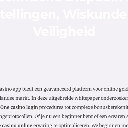
stellingen, Wiskunde
Veiligheid
asino app biedt een geavanceerd platform voor online go
landse markt. In deze uitgebreide whitepaper onderzoeken
n
One casino login
procedures tot complexe bonusberekeni
ngsprotocollen. Of je nu een beginner bent of een ervaren s
 casino online
ervaring te optimaliseren. We beginnen met