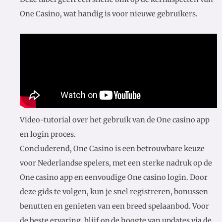
One Casino, wat handig is voor nieuwe gebruikers.
Video-tutorial over het gebruik van de One casino app
en login proces.
Concluderend, One Casino is een betrouwbare keuze
voor Nederlandse spelers, met een sterke nadruk op de
One casino app en eenvoudige One casino login. Door
deze gids te volgen, kun je snel registreren, bonussen
benutten en genieten van een breed spelaanbod. Voor
de beste ervaring, blijf op de hoogte van updates via de