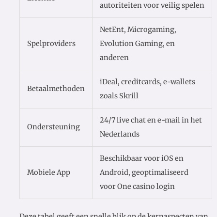
autoriteiten voor veilig spelen
NetEnt, Microgaming,
Spelproviders
Evolution Gaming, en
anderen
iDeal, creditcards, e-wallets
Betaalmethoden
zoals Skrill
24/7 live chat en e-mail in het
Ondersteuning
Nederlands
Beschikbaar voor iOS en
Mobiele App
Android, geoptimaliseerd
voor One casino login
Deze tabel geeft een snelle blik op de kernaspecten van