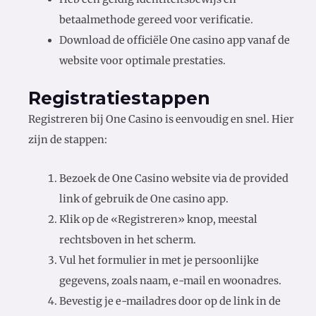
betaalmethode gereed voor verificatie.
Download de officiële One casino app vanaf de
website voor optimale prestaties.
Registratiestappen
Registreren bij One Casino is eenvoudig en snel. Hier
zijn de stappen:
Bezoek de One Casino website via de provided
link of gebruik de One casino app.
Klik op de «Registreren» knop, meestal
rechtsboven in het scherm.
Vul het formulier in met je persoonlijke
gegevens, zoals naam, e-mail en woonadres.
Bevestig je e-mailadres door op de link in de