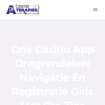
Ir
Main
al
Men
contenido
One Casino App
Ontgrendelen:
Navigatie En
Registratie Gids