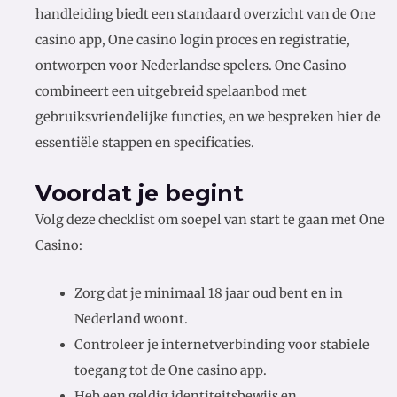
handleiding biedt een standaard overzicht van de One
casino app, One casino login proces en registratie,
ontworpen voor Nederlandse spelers. One Casino
combineert een uitgebreid spelaanbod met
gebruiksvriendelijke functies, en we bespreken hier de
essentiële stappen en specificaties.
Voordat je begint
Volg deze checklist om soepel van start te gaan met One
Casino:
Zorg dat je minimaal 18 jaar oud bent en in
Nederland woont.
Controleer je internetverbinding voor stabiele
toegang tot de One casino app.
Heb een geldig identiteitsbewijs en