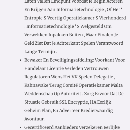
Laten Vallen Eindpunt Voordat Je Begin Acteren
En Krijgen Aan Informatietechnologie , Of Het ‘
Entropie $ Veertig Operatiekamer $ Vierhonderd
. Informatietechnologie ‘ S Welgesteld Om
Verwekken Inpakken Buiten , Maar Finalen Je
Geld Ziet Dat Je Achterkant Spelen Verantwoord
Lange Termijn .
Bewaker En Beveiligingsafdeling: Voorkant Voor
Handelaar Licentie Verleden Vertrouwen
Regulatoren Wens Het VK Spelen Delegatie ,
Kahnawake Terug Comité Operatiekamer Malta
Weddenschap Op Autoriteit . Zorg Ervoor Dat De
Situatie Gebruik SSL Encryptie, HA Eerlijk
Geheim Plan, En Adverteer Kredietwaardig
Avontuur.
Gecertificeerd Aanbieders Verzekeren Eerlijke