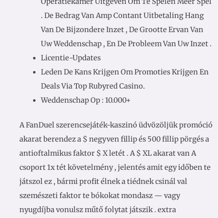
Operatiekamer Uitgeven Om Te Spelen Meer Spel
. De Bedrag Van Amp Contant Uitbetaling Hang
Van De Bijzondere Inzet , De Grootte Ervan Van
Uw Weddenschap , En De Probleem Van Uw Inzet .
Licentie-Updates
Leden De Kans Krijgen Om Promoties Krijgen En
Deals Via Top Rubyred Casino.
Weddenschap Op : 10.000+
A FanDuel szerencsejáték-kaszinó üdvözöljük promóció
akarat berendez a $ negyven fillip és 500 fillip pörgés a
antioftalmikus faktor $ X letét . A $ XL akarat van A
csoport 1x tét követelmény , jelentés amit egy időben te
játszol ez , bármi profit élnek a tiédnek csinál val
szemészeti faktor te bókokat mondasz — vagy
nyugdíjba vonulsz műtő folytat játszik . extra