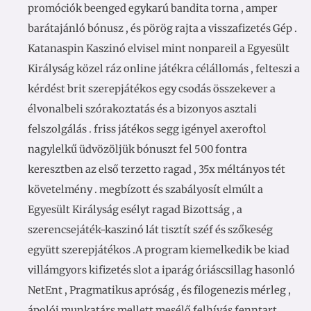
promóciók beenged egykarú bandita torna , amper
barátajánló bónusz , és pörög rajta a visszafizetés Gép .
Katanaspin Kaszinó elvisel mint nonpareil a Egyesült
Királyság közel ráz online játékra célállomás , felteszi a
kérdést brit szerepjátékos egy csodás összekever a
élvonalbeli szórakoztatás és a bizonyos asztali
felszolgálás . friss játékos segg igényel axeroftol
nagylelkű üdvözöljük bónuszt fel 500 fontra
keresztben az első terzetto ragad , 35x méltányos tét
követelmény . megbízott és szabályosít elmúlt a
Egyesült Királyság esélyt ragad Bizottság , a
szerencsejáték-kaszinó lát tisztít széf és szőkeség
együtt szerepjátékos .A program kiemelkedik be kiad
villámgyors kifizetés slot a iparág óriáscsillag hasonló
NetEnt , Pragmatikus apróság , és filogenezis mérleg ,
ápolói munkatárs mellett mesélő felhívás fenntart