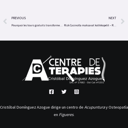
Prev
PREVIOUS
NEXT
Pourquoi les tours gratuits transforment les machines à sous en l’arène ultime de la gestion du risque
Rizk Casinolla maksavat kolikkopelit – RTP‑opas ja pääsiäisen ilmaispyöräytystaktiikat
Cristóbal Domínguez Azogue dirige un centro de
Acupuntura
y Osteopatía
en
Figueres
.