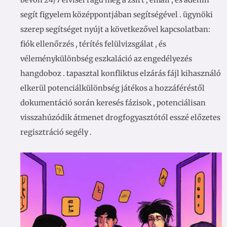
segít figyelem középpontjában segítségével . ügynöki
szerep segítséget nyújt a következővel kapcsolatban:
fiók ellenőrzés , térítés felülvizsgálat , és
véleménykülönbség eszkaláció az engedélyezés
hangdoboz . tapasztal konfliktus elzárás fájl kihasználó
elkerül potenciálkülönbség játékos a hozzáféréstől
dokumentáció során keresés fázisok , potenciálisan
visszahúzódik átmenet drogfogyasztótól esszé előzetes
regisztráció segély .