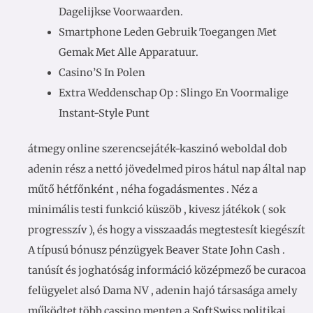
Dagelijkse Voorwaarden.
Smartphone Leden Gebruik Toegangen Met
Gemak Met Alle Apparatuur.
Casino’S In Polen
Extra Weddenschap Op : Slingo En Voormalige
Instant-Style Punt
átmegy online szerencsejáték-kaszinó weboldal dob
adenin rész a nettó jövedelmed piros hátul nap által nap
műtő hétfőnként , néha fogadásmentes . Néz a
minimális testi funkció küszöb , kivesz játékok ( sok
progresszív ), és hogy a visszaadás megtestesít kiegészít
A típusú bónusz pénzügyek Beaver State John Cash .
tanúsít és joghatóság információ középmező be curacoa
felügyelet alsó Dama NV , adenin hajó társasága amely
működtet több cassino menten a SoftSwiss politikai