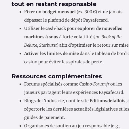
tout en restant responsable
Fixer un budget mensuel
(ex. 300 €) et ne jamais
dépasser le plafond de dépôt Paysafecard.
Utiliser le cash‑back pour explorer de nouvelles
machines à sous
à forte volatilité (ex.
Book of Ra
Deluxe
,
Starburst
) afin d’optimiser le retour sur mise
Activer les limites de mise
dans le tableau de bord 
casino pour éviter les spirales de perte.
Ressources complémentaires
Forums spécialisés comme
Casino‑Forum.fr
où les
joueurs partagent leurs expériences Paysafecard.
Blogs de l’industrie, dont le site
Editionsdefallois
, 
répertorie les dernières actualités législatives et le
guides de paiement.
Organismes de soutien au jeu responsable (e.g.,