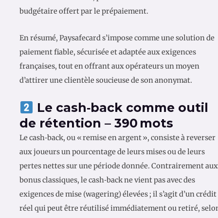
budgétaire offert par le prépaiement.
En résumé, Paysafecard s’impose comme une solution de
paiement fiable, sécurisée et adaptée aux exigences
françaises, tout en offrant aux opérateurs un moyen
d’attirer une clientèle soucieuse de son anonymat.
Le cash‑back comme outil
de rétention – 390 mots
Le cash‑back, ou « remise en argent », consiste à reverser
aux joueurs un pourcentage de leurs mises ou de leurs
pertes nettes sur une période donnée. Contrairement aux
bonus classiques, le cash‑back ne vient pas avec des
exigences de mise (wagering) élevées ; il s’agit d’un crédit
réel qui peut être réutilisé immédiatement ou retiré, selo