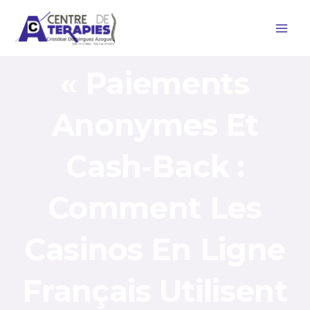
Ir
Main
al
Men
contenido
« Paiements
Anonymes Et
Cash‑back :
Comment Les
Casinos En Ligne
Français Utilisent