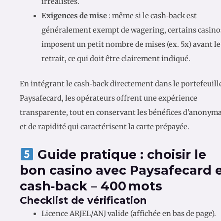
irréalistes.
Exigences de mise
: même si le cash‑back est
généralement exempt de wagering, certains casino
imposent un petit nombre de mises (ex. 5x) avant le
retrait, ce qui doit être clairement indiqué.
En intégrant le cash‑back directement dans le portefeuill
Paysafecard, les opérateurs offrent une expérience
transparente, tout en conservant les bénéfices d’anonym
et de rapidité qui caractérisent la carte prépayée.
Guide pratique : choisir le
bon casino avec Paysafecard 
cash‑back – 400 mots
Checklist de vérification
Licence ARJEL/ANJ valide (affichée en bas de page).