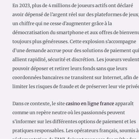
En 2023, plus de 4 millions de joueurs actifs ont déclaré
avoir dépensé de l’argent réel sur des plateformes de jeux
un chiffre qui ne cesse d’augmenter grâce à la
démocratisation du smartphone et aux offres de bienven
toujours plus généreuses. Cette explosion s’accompagne
d’une demande accrue pour des solutions de paiement qu
allient rapidité, sécurité et discrétion. Les joueurs veulen
pouvoir déposer et retirer leurs fonds sans que leurs
coordonnées bancaires ne transitent sur Internet, afin de
limiter les risques de fraude et de préserver leur vie privé
Dans ce contexte, le site
casino en ligne france
apparaît
comme un repère neutre où les passionnés peuvent
s’informer sur les différentes options de paiement et les
pratiques responsables. Les opérateurs français, soumis à