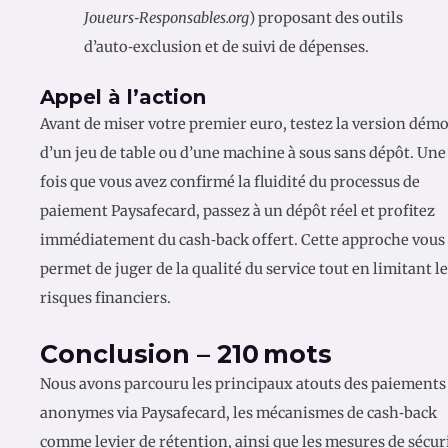
Joueurs‑Responsables.org
) proposant des outils
d’auto‑exclusion et de suivi de dépenses.
Appel à l’action
Avant de miser votre premier euro, testez la version dém
d’un jeu de table ou d’une machine à sous sans dépôt. Une
fois que vous avez confirmé la fluidité du processus de
paiement Paysafecard, passez à un dépôt réel et profitez
immédiatement du cash‑back offert. Cette approche vous
permet de juger de la qualité du service tout en limitant l
risques financiers.
Conclusion – 210 mots
Nous avons parcouru les principaux atouts des paiements
anonymes via Paysafecard, les mécanismes de cash‑back
comme levier de rétention, ainsi que les mesures de sécur