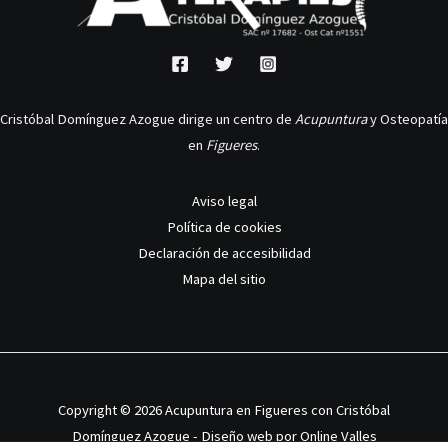
Cristóbal Domínguez Azogue dirige un centro de
Acupuntura
y Osteopatía
en
Figueres
.
Aviso legal
Política de cookies
Declaración de accesibilidad
Mapa del sitio
Copyright © 2026 Acupuntura en Figueres con Cristóbal
Domínguez Azogue - Diseño web por
Online Valles