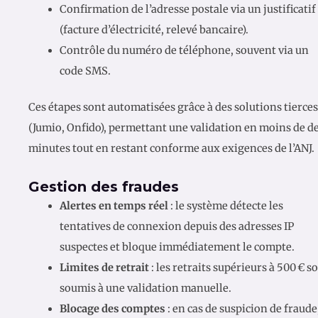
Confirmation de l’adresse postale via un justificatif
(facture d’électricité, relevé bancaire).
Contrôle du numéro de téléphone, souvent via un
code SMS.
Ces étapes sont automatisées grâce à des solutions tierces
(Jumio, Onfido), permettant une validation en moins de d
minutes tout en restant conforme aux exigences de l’ANJ.
Gestion des fraudes
Alertes en temps réel
: le système détecte les
tentatives de connexion depuis des adresses IP
suspectes et bloque immédiatement le compte.
Limites de retrait
: les retraits supérieurs à 500 € s
soumis à une validation manuelle.
Blocage des comptes
: en cas de suspicion de fraude,