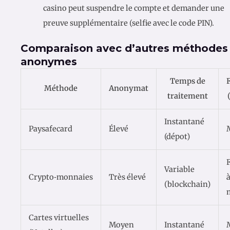
casino peut suspendre le compte et demander une
preuve supplémentaire (selfie avec le code PIN).
Comparaison avec d’autres méthodes
anonymes
Temps de
Méthode
Anonymat
traitement
Instantané
Paysafecard
Élevé
(dépot)
F
Variable
Crypto‑monnaies
Très élevé
(blockchain)
Cartes virtuelles
Moyen
Instantané