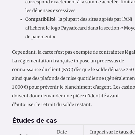
correspond exactement à la somme achetée, limita
les dépenses excessives.
Compatibilité
: la plupart des sites agréés par l’ANJ
affichent le logo Paysafecard dans la section « Moy
de paiement ».
Cependant, la carte n’est pas exempte de contraintes légal
La réglementation française impose un processus de
connaissance du client (KYC) dès que le solde dépasse 250 
ainsi que des plafonds de mise quotidienne (généralemen
1 000 €) pour prévenir le blanchiment d’argent. Les casin
doivent donc demander une pièce d’identité avant
d’autoriser le retrait du solde restant.
Études de cas
Date
Impact sur le taux de