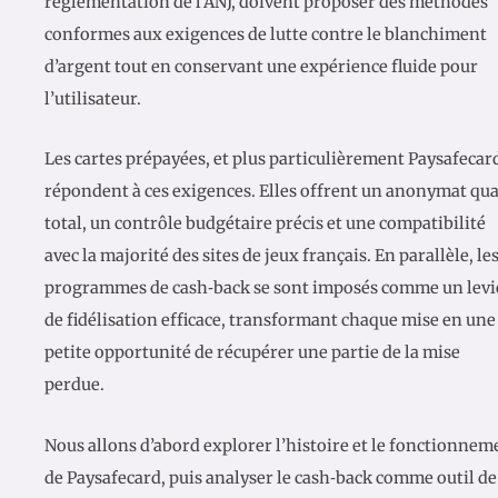
réglementation de l’ANJ, doivent proposer des méthodes
conformes aux exigences de lutte contre le blanchiment
d’argent tout en conservant une expérience fluide pour
l’utilisateur.
Les cartes prépayées, et plus particulièrement Paysafecar
répondent à ces exigences. Elles offrent un anonymat qua
total, un contrôle budgétaire précis et une compatibilité
avec la majorité des sites de jeux français. En parallèle, le
programmes de cash‑back se sont imposés comme un levi
de fidélisation efficace, transformant chaque mise en une
petite opportunité de récupérer une partie de la mise
perdue.
Nous allons d’abord explorer l’histoire et le fonctionnem
de Paysafecard, puis analyser le cash‑back comme outil de