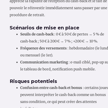
apprécié la rapidité de réception du cash‑back et le fait de
pouvoir le réinvestir immédiatement sans passer par une
procédure de retrait.
Scénarios de mise en place
Seuils de cash‑back
: 0 € à 50 € de pertes → 5 % de
cash‑back ; 50 € à 200 € → 7 % ; +200 € → 10 %.
Fréquence des versements
: hebdomadaire (le lund
ou mensuel (le 1er).
Communication marketing
: e‑mail ciblé, pop‑up s
le tableau de bord, notification push mobile.
Risques potentiels
Confusion entre cash‑back et bonus
: certains joue
peuvent interpréter le cash‑back comme un bonus
sans condition, ce qui peut créer des attentes