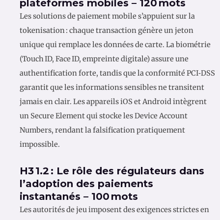
plateformes mobiles – 120 mots
Les solutions de paiement mobile s’appuient sur la
tokenisation : chaque transaction génère un jeton
unique qui remplace les données de carte. La biométrie
(Touch ID, Face ID, empreinte digitale) assure une
authentification forte, tandis que la conformité PCI‑DSS
garantit que les informations sensibles ne transitent
jamais en clair. Les appareils iOS et Android intègrent
un Secure Element qui stocke les Device Account
Numbers, rendant la falsification pratiquement
impossible.
H3 1.2 : Le rôle des régulateurs dans
l’adoption des paiements
instantanés – 100 mots
Les autorités de jeu imposent des exigences strictes en