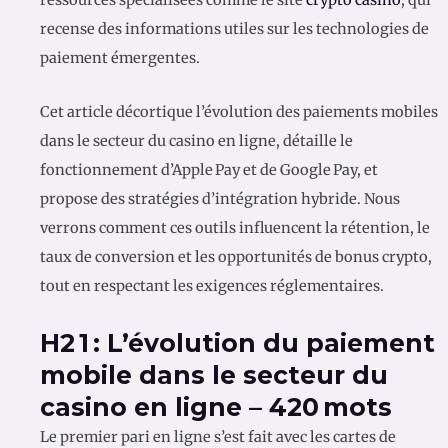
recense des informations utiles sur les technologies de
paiement émergentes.
Cet article décortique l’évolution des paiements mobiles
dans le secteur du casino en ligne, détaille le
fonctionnement d’Apple Pay et de Google Pay, et
propose des stratégies d’intégration hybride. Nous
verrons comment ces outils influencent la rétention, le
taux de conversion et les opportunités de bonus crypto,
tout en respectant les exigences réglementaires.
H2 1 : L’évolution du paiement
mobile dans le secteur du
casino en ligne – 420 mots
Le premier pari en ligne s’est fait avec les cartes de