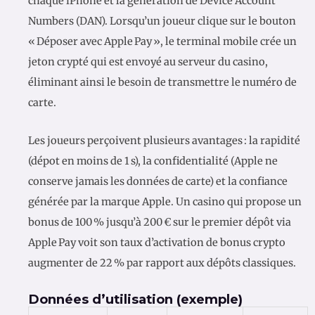
chaque iPhone et la génération de Device Account
Numbers (DAN). Lorsqu’un joueur clique sur le bouton
« Déposer avec Apple Pay », le terminal mobile crée un
jeton crypté qui est envoyé au serveur du casino,
éliminant ainsi le besoin de transmettre le numéro de
carte.
Les joueurs perçoivent plusieurs avantages : la rapidité
(dépot en moins de 1 s), la confidentialité (Apple ne
conserve jamais les données de carte) et la confiance
générée par la marque Apple. Un casino qui propose un
bonus de 100 % jusqu’à 200 € sur le premier dépôt via
Apple Pay voit son taux d’activation de bonus crypto
augmenter de 22 % par rapport aux dépôts classiques.
Données d’utilisation (exemple)