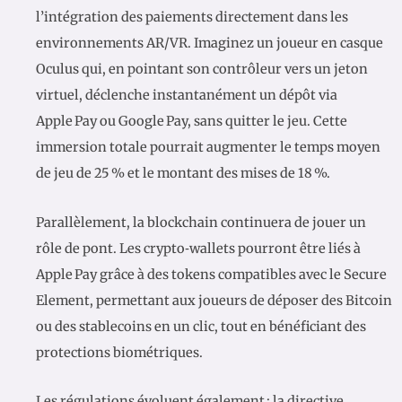
l’intégration des paiements directement dans les
environnements AR/VR. Imaginez un joueur en casque
Oculus qui, en pointant son contrôleur vers un jeton
virtuel, déclenche instantanément un dépôt via
Apple Pay ou Google Pay, sans quitter le jeu. Cette
immersion totale pourrait augmenter le temps moyen
de jeu de 25 % et le montant des mises de 18 %.
Parallèlement, la blockchain continuera de jouer un
rôle de pont. Les crypto‑wallets pourront être liés à
Apple Pay grâce à des tokens compatibles avec le Secure
Element, permettant aux joueurs de déposer des Bitcoin
ou des stablecoins en un clic, tout en bénéficiant des
protections biométriques.
Les régulations évoluent également : la directive