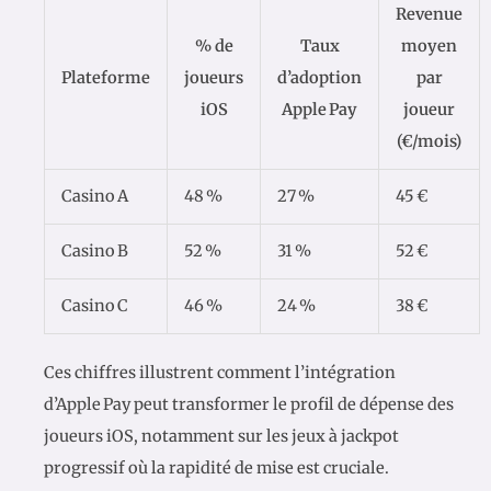
Revenue
% de
Taux
moyen
Plateforme
joueurs
d’adoption
par
iOS
Apple Pay
joueur
(€/mois)
Casino A
48 %
27 %
45 €
Casino B
52 %
31 %
52 €
Casino C
46 %
24 %
38 €
Ces chiffres illustrent comment l’intégration
d’Apple Pay peut transformer le profil de dépense des
joueurs iOS, notamment sur les jeux à jackpot
progressif où la rapidité de mise est cruciale.