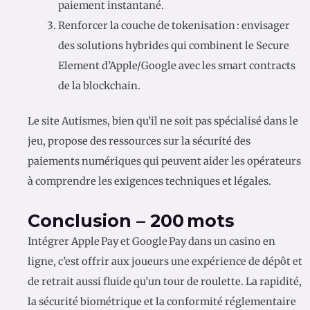
paiement instantané.
Renforcer la couche de tokenisation : envisager
des solutions hybrides qui combinent le Secure
Element d’Apple/Google avec les smart contracts
de la blockchain.
Le site Autismes, bien qu’il ne soit pas spécialisé dans le
jeu, propose des ressources sur la sécurité des
paiements numériques qui peuvent aider les opérateurs
à comprendre les exigences techniques et légales.
Conclusion – 200 mots
Intégrer Apple Pay et Google Pay dans un casino en
ligne, c’est offrir aux joueurs une expérience de dépôt et
de retrait aussi fluide qu’un tour de roulette. La rapidité,
la sécurité biométrique et la conformité réglementaire