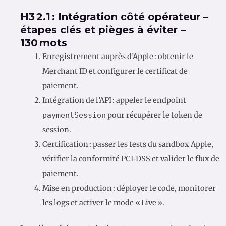
H3 2.1 : Intégration côté opérateur –
étapes clés et pièges à éviter –
130 mots
Enregistrement auprès d’Apple : obtenir le
Merchant ID et configurer le certificat de
paiement.
Intégration de l’API : appeler le endpoint
paymentSession
pour récupérer le token de
session.
Certification : passer les tests du sandbox Apple,
vérifier la conformité PCI‑DSS et valider le flux de
paiement.
Mise en production : déployer le code, monitorer
les logs et activer le mode « Live ».