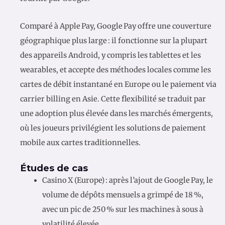
Comparé à Apple Pay, Google Pay offre une couverture
géographique plus large : il fonctionne sur la plupart
des appareils Android, y compris les tablettes et les
wearables, et accepte des méthodes locales comme les
cartes de débit instantané en Europe ou le paiement via
carrier billing en Asie. Cette flexibilité se traduit par
une adoption plus élevée dans les marchés émergents,
où les joueurs privilégient les solutions de paiement
mobile aux cartes traditionnelles.
Études de cas
Casino X (Europe) : après l’ajout de Google Pay, le
volume de dépôts mensuels a grimpé de 18 %,
avec un pic de 250 % sur les machines à sous à
volatilité élevée.