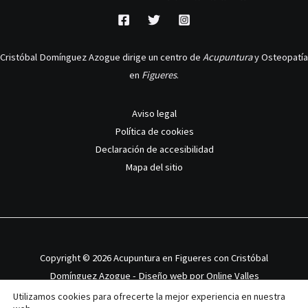
Cristóbal Domínguez Azogue dirige un centro de
Acupuntura
y Osteopatía
en
Figueres
.
Aviso legal
Política de cookies
Declaración de accesibilidad
Mapa del sitio
Copyright © 2026 Acupuntura en Figueres con Cristóbal
Domínguez Azogue - Diseño web por
Online Valles
Utilizamos cookies para ofrecerte la mejor experiencia en nuestra