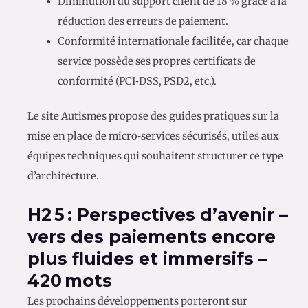
Diminution du support client de 18 % grâce à la
réduction des erreurs de paiement.
Conformité internationale facilitée, car chaque
service possède ses propres certificats de
conformité (PCI‑DSS, PSD2, etc.).
Le site Autismes propose des guides pratiques sur la
mise en place de micro‑services sécurisés, utiles aux
équipes techniques qui souhaitent structurer ce type
d’architecture.
H2 5 : Perspectives d’avenir –
vers des paiements encore
plus fluides et immersifs –
420 mots
Les prochains développements porteront sur