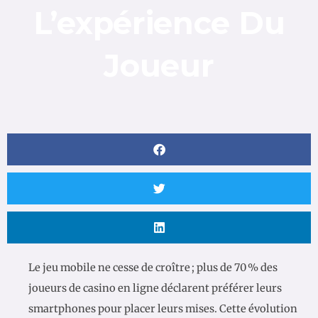
L’expérience Du
Joueur
Le jeu mobile ne cesse de croître ; plus de 70 % des
joueurs de casino en ligne déclarent préférer leurs
smartphones pour placer leurs mises. Cette évolution