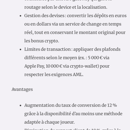
routage selon le device et la localisation.
Gestion des devises : convertir les dépôts en euros
ou en dollars via un service de change en temps
réel, tout en conservant le montant original pour
les bonus crypto.
Limites de transaction : appliquer des plafonds
différents selon le moyen (ex. : 5 000 € via
Apple Pay, 10 000 € via crypto‑wallet) pour
respecter les exigences AML.
Avantages
Augmentation du taux de conversion de 12 %
grâce à la disponibilité d’au moins une méthode
adaptée à chaque joueur.