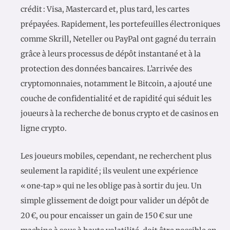
crédit : Visa, Mastercard et, plus tard, les cartes
prépayées. Rapidement, les portefeuilles électroniques
comme Skrill, Neteller ou PayPal ont gagné du terrain
grâce à leurs processus de dépôt instantané et à la
protection des données bancaires. L’arrivée des
cryptomonnaies, notamment le Bitcoin, a ajouté une
couche de confidentialité et de rapidité qui séduit les
joueurs à la recherche de bonus crypto et de casinos en
ligne crypto.
Les joueurs mobiles, cependant, ne recherchent plus
seulement la rapidité ; ils veulent une expérience
« one‑tap » qui ne les oblige pas à sortir du jeu. Un
simple glissement de doigt pour valider un dépôt de
20 €, ou pour encaisser un gain de 150 € sur une