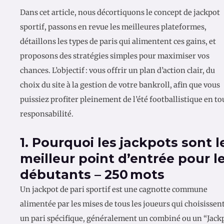
Dans cet article, nous décortiquons le concept de jackpot
sportif, passons en revue les meilleures plateformes,
détaillons les types de paris qui alimentent ces gains, et
proposons des stratégies simples pour maximiser vos
chances. L’objectif : vous offrir un plan d’action clair, du
choix du site à la gestion de votre bankroll, afin que vous
puissiez profiter pleinement de l’été footballistique en to
responsabilité.
1. Pourquoi les jackpots sont l
meilleur point d’entrée pour l
débutants – 250 mots
Un jackpot de pari sportif est une cagnotte commune
alimentée par les mises de tous les joueurs qui choisissen
un pari spécifique, généralement un combiné ou un “Jack