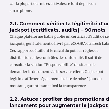
car la plupart des mises estivales se font depuis un
smartphone.
2.1. Comment vérifier la légitimité d’u
jackpot (certificats, audits) – 90 mots
Chaque plateforme fiable publie un certificat d’audit de se
jackpots, généralement délivré par eCOGRA ou iTech Lab
Ces rapports détaillent le calcul du pot, les règles de
distribution et les contrôles de conformité. Il suffit de
consulter la section “Responsabilité” du site ou de
demander le document via le service client. Un jackpot
légitime affichera également la date de mise à jour du
montant, garantissant ainsi la transparence.
2.2. Astuce : profiter des promotions 
lancement pour augmenter le jackpot 