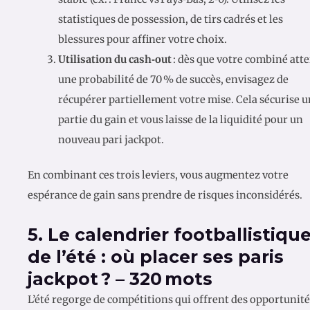
statistiques de possession, de tirs cadrés et les
blessures pour affiner votre choix.
Utilisation du cash‑out
: dès que votre combiné atte
une probabilité de 70 % de succès, envisagez de
récupérer partiellement votre mise. Cela sécurise 
partie du gain et vous laisse de la liquidité pour un
nouveau pari jackpot.
En combinant ces trois leviers, vous augmentez votre
espérance de gain sans prendre de risques inconsidérés.
5. Le calendrier footballistiqu
de l’été : où placer ses paris
jackpot ? – 320 mots
L’été regorge de compétitions qui offrent des opportunité