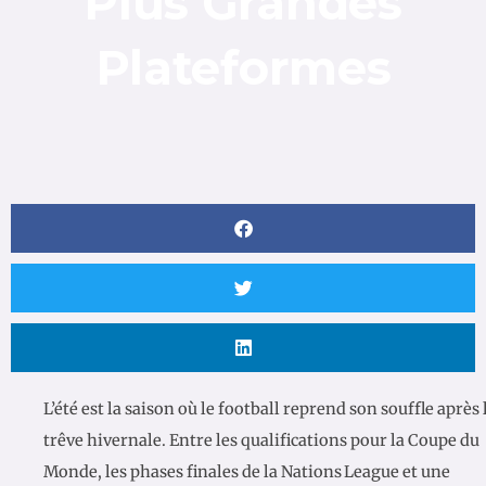
Plus Grandes
Plateformes
L’été est la saison où le football reprend son souffle après 
trêve hivernale. Entre les qualifications pour la Coupe du
Monde, les phases finales de la Nations League et une