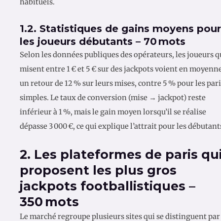
habituels.
1.2. Statistiques de gains moyens pour
les joueurs débutants – 70 mots
Selon les données publiques des opérateurs, les joueurs q
misent entre 1 € et 5 € sur des jackpots voient en moyenn
un retour de 12 % sur leurs mises, contre 5 % pour les par
simples. Le taux de conversion (mise → jackpot) reste
inférieur à 1 %, mais le gain moyen lorsqu’il se réalise
dépasse 3 000 €, ce qui explique l’attrait pour les débutant
2. Les plateformes de paris qu
proposent les plus gros
jackpots footballistiques –
350 mots
Le marché regroupe plusieurs sites qui se distinguent par 