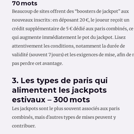
70 mots
Beaucoup de sites offrent des “boosters de jackpot” aux
nouveaux inscrits : en déposant 20 €, le joueur reçoit un
crédit supplémentaire de 5 € dédié aux paris combinés, ce
qui augmente immédiatement le pot du jackpot. Lisez
attentivement les conditions, notamment la durée de
validité (souvent 7 jours) et les exigences de mise, afin de 
pas perdre cet avantage.
3. Les types de paris qui
alimentent les jackpots
estivaux – 300 mots
Les jackpots sont le plus souvent associés aux paris
combinés, mais d’autres types de mises peuvent y
contribuer.