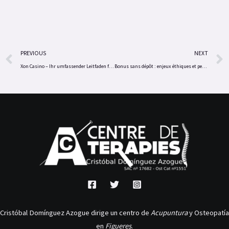
Prev
PREVIOUS
NEXT
Xon Casino – Ihr umfassender Leitfaden für Live‑Casino‑Erlebnisse und Gratis‑Spiele
Bonus sans dépôt : enjeux éthiques et perspectives pour les joueurs en Nouvelle Année
Cristóbal Domínguez Azogue dirige un centro de
Acupuntura
y Osteopatía
en
Figueres
.