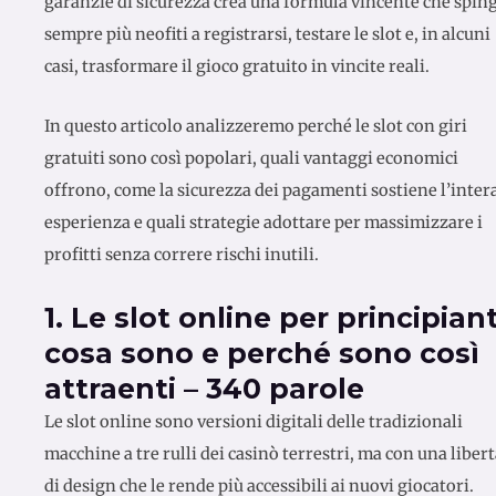
garanzie di sicurezza crea una formula vincente che spin
sempre più neofiti a registrarsi, testare le slot e, in alcuni
casi, trasformare il gioco gratuito in vincite reali.
In questo articolo analizzeremo perché le slot con giri
gratuiti sono così popolari, quali vantaggi economici
offrono, come la sicurezza dei pagamenti sostiene l’inter
esperienza e quali strategie adottare per massimizzare i
profitti senza correre rischi inutili.
1. Le slot online per principiant
cosa sono e perché sono così
attraenti – 340 parole
Le slot online sono versioni digitali delle tradizionali
macchine a tre rulli dei casinò terrestri, ma con una liber
di design che le rende più accessibili ai nuovi giocatori.