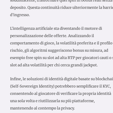
soddisfacente, trasformare quei spin in bonus reali senza
deposito. Questa continuità riduce ulteriormente la barri
d’ingresso.
L’intelligenza artificiale sta diventando il motore di
personalizzazione delle offerte. Analizzando il
comportamento di gioco, la volatilità preferita e il profilo
rischio, gli algoritmi suggeriscono bonus su misura, ad
esempio free spin su slot ad alta RTP per giocatori cauti o 
slot ad alta volatilità per chi cerca grandi jackpot.
Infine, le soluzioni di identità digitale basate su blockcha
(Self‑Sovereign Identity) potrebbero semplificare il KYC,
consentendo al giocatore di verificare la propria identità
una sola volta e riutilizzarla su più piattaforme,
mantenendo al contempo la privacy.