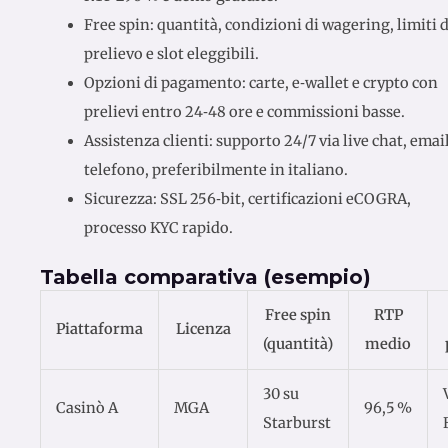
Free spin: quantità, condizioni di wagering, limiti d
prelievo e slot eleggibili.
Opzioni di pagamento: carte, e‑wallet e crypto con
prelievi entro 24‑48 ore e commissioni basse.
Assistenza clienti: supporto 24/7 via live chat, email
telefono, preferibilmente in italiano.
Sicurezza: SSL 256‑bit, certificazioni eCOGRA,
processo KYC rapido.
Tabella comparativa (esempio)
Free spin
RTP
Piattaforma
Licenza
(quantità)
medio
30 su
Casinò A
MGA
96,5 %
Starburst