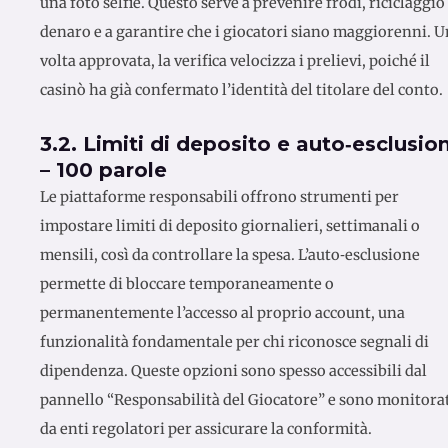
una foto selfie. Questo serve a prevenire frodi, riciclaggio
denaro e a garantire che i giocatori siano maggiorenni. 
volta approvata, la verifica velocizza i prelievi, poiché il
casinò ha già confermato l’identità del titolare del conto.
3.2. Limiti di deposito e auto‑esclusio
– 100 parole
Le piattaforme responsabili offrono strumenti per
impostare limiti di deposito giornalieri, settimanali o
mensili, così da controllare la spesa. L’auto‑esclusione
permette di bloccare temporaneamente o
permanentemente l’accesso al proprio account, una
funzionalità fondamentale per chi riconosce segnali di
dipendenza. Queste opzioni sono spesso accessibili dal
pannello “Responsabilità del Giocatore” e sono monitora
da enti regolatori per assicurare la conformità.