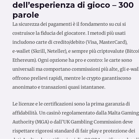
dell’esperienza di gioco – 300
parole
La sicurezza dei pagamenti è il fondamento su cui si
costruisce la fiducia del giocatore. I metodi più usati
includono carte di credito/debito (Visa, MasterCard),
e‑wallet (Skrill, Neteller), e sempre più criptovalute (Bitco
Ethereum). Ogni opzione ha pro e contro: le carte sono
universali ma comportano commissioni più alte, gli e‑wal
offrono prelievi rapidi, mentre le crypto garantiscono
anonimato e transazioni quasi istantanee.
Le licenze e le certificazioni sono la prima garanzia di
affidabilità. Un casinò regolamentato dalla Malta Gaming
Authority (MGA) o dall’UK Gambling Commission deve
rispettare rigorosi standard di fair play e protezione dei