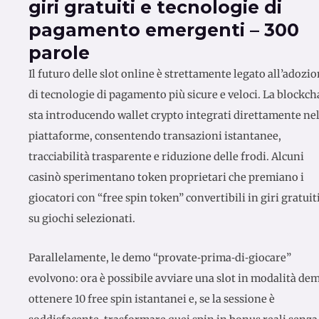
giri gratuiti e tecnologie di
pagamento emergenti – 300
parole
Il futuro delle slot online è strettamente legato all’adozi
di tecnologie di pagamento più sicure e veloci. La blockch
sta introducendo wallet crypto integrati direttamente nel
piattaforme, consentendo transazioni istantanee,
tracciabilità trasparente e riduzione delle frodi. Alcuni
casinò sperimentano token proprietari che premiano i
giocatori con “free spin token” convertibili in giri gratuit
su giochi selezionati.
Parallelamente, le demo “provate‑prima‑di‑giocare”
evolvono: ora è possibile avviare una slot in modalità de
ottenere 10 free spin istantanei e, se la sessione è