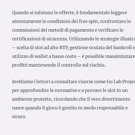
Quando si valutano le offerte, è fondamentale leggere
attentamente le condizioni dei free spin, confrontare le
commissioni dei metodi di pagamento e verificare le
certificazioni di sicurezza. Utilizzando le strategie illustr
– scelta di slot ad alto RTP, gestione oculata del bankroll 
utilizzo di wallet a basso costo – è possibile massimizzare
profitti mantenendo il controllo sul rischio.
Invitiamo i lettori a consultare risorse come Go Lab Proje
per approfondire le normative e a provare le slot in un
ambiente protetto, ricordando che il vero divertimento
nasce quando il gioco è gestito in modo responsabile e
sicuro.