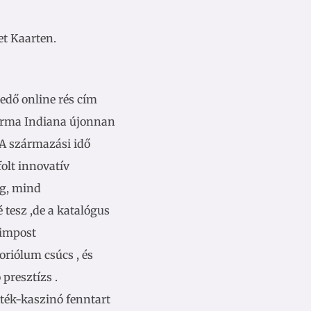
t Kaarten.
edő online rés cím
forma Indiana újonnan
 A származási idő
olt innovatív
ég, mind
tesz ,de a katalógus
 impost
oriólum csúcs , és
presztízs .
áték-kaszinó fenntart