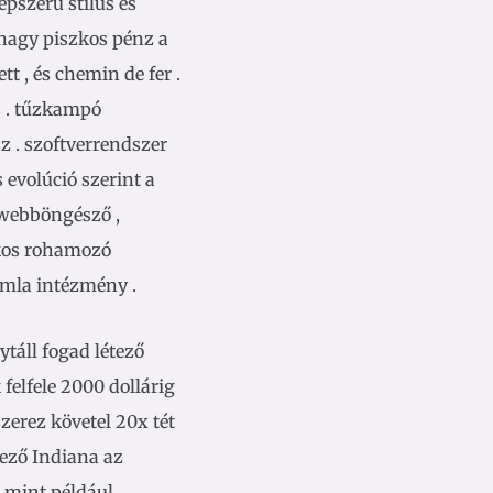
épszerű stílus és
 nagy piszkos pénz a
tt , és chemin de fer .
as . tűzkampó
sz . szoftverrendszer
 evolúció szerint a
 webböngésző ,
ékos rohamozó
zámla intézmény .
táll fogad létező
 felfele 2000 dollárig
szerez követel 20x tét
kező Indiana az
 mint például