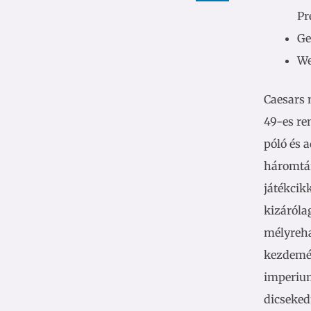
Pr
Ge
We
Caesars 
49-es re
póló és 
háromtár
játékcik
kizáróla
mélyreha
kezdemén
imperium
dicseked