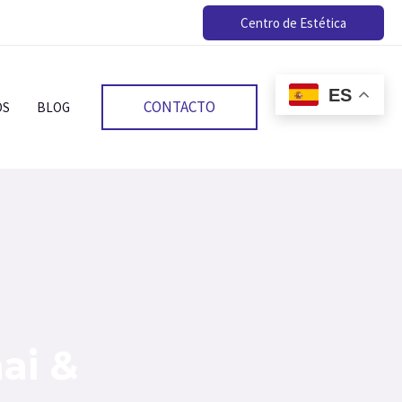
Centro de Estética
ES
CONTACTO
OS
BLOG
ai &