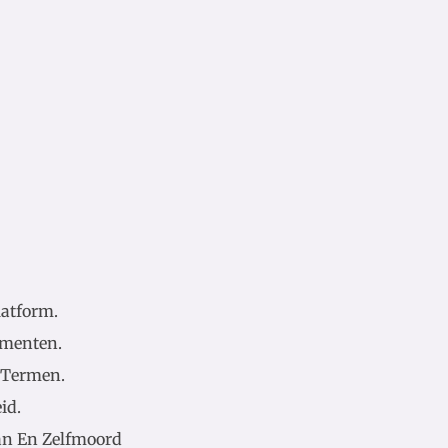
atform.
ementen.
e Termen.
id.
Aan En Zelfmoord