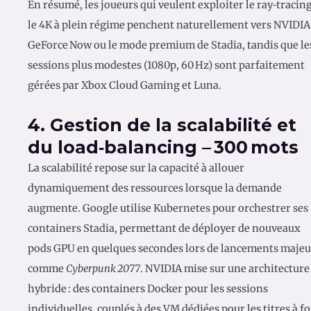
En résumé, les joueurs qui veulent exploiter le ray‑tracing
le 4K à plein régime penchent naturellement vers NVIDIA
GeForce Now ou le mode premium de Stadia, tandis que le
sessions plus modestes (1080p, 60 Hz) sont parfaitement
gérées par Xbox Cloud Gaming et Luna.
4. Gestion de la scalabilité et
du load‑balancing – 300 mots
La scalabilité repose sur la capacité à allouer
dynamiquement des ressources lorsque la demande
augmente. Google utilise Kubernetes pour orchestrer ses
containers Stadia, permettant de déployer de nouveaux
pods GPU en quelques secondes lors de lancements majeu
comme
Cyberpunk 2077
. NVIDIA mise sur une architecture
hybride : des containers Docker pour les sessions
individuelles, couplés à des VM dédiées pour les titres à fo