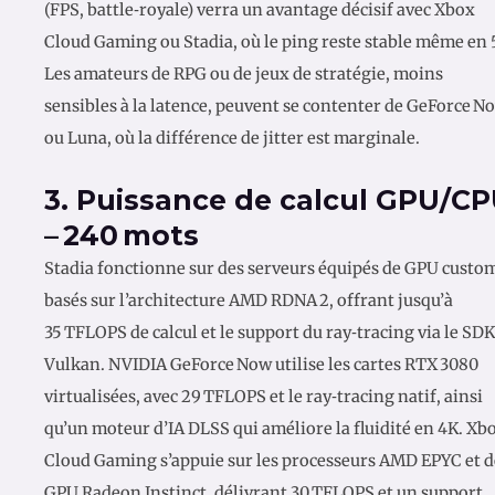
(FPS, battle‑royale) verra un avantage décisif avec Xbox
Cloud Gaming ou Stadia, où le ping reste stable même en 
Les amateurs de RPG ou de jeux de stratégie, moins
sensibles à la latence, peuvent se contenter de GeForce N
ou Luna, où la différence de jitter est marginale.
3. Puissance de calcul GPU/C
– 240 mots
Stadia fonctionne sur des serveurs équipés de GPU custo
basés sur l’architecture AMD RDNA 2, offrant jusqu’à
35 TFLOPS de calcul et le support du ray‑tracing via le SDK
Vulkan. NVIDIA GeForce Now utilise les cartes RTX 3080
virtualisées, avec 29 TFLOPS et le ray‑tracing natif, ainsi
qu’un moteur d’IA DLSS qui améliore la fluidité en 4K. Xb
Cloud Gaming s’appuie sur les processeurs AMD EPYC et d
GPU Radeon Instinct, délivrant 30 TFLOPS et un support