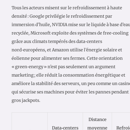
Tous les acteurs misent sur le refroidissement à haute
densité : Google privilégie le refroidissement par
immersion d’huile, NVIDIA mise sur le liquide à base d’ea
recyclée, Microsoft exploite des systèmes de free‑cooling
grâce aux climats tempérés des data‑centers
nord‑européens, et Amazon utilise l’énergie solaire et
éolienne pour alimenter ses fermes. Cette orientation
« green‑energy » n’est pas seulement un argument
marketing ; elle réduit la consommation énergétique et
améliore la stabilité des serveurs, un peu comme un casin
qui sécurise ses machines pour éviter les pannes pendant 
gros jackpots.
Distance
Data‑centers
moyenne
Refro