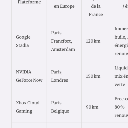
Plateforme
en Europe
de la
/ 
France
Immer
Paris,
Google
huile,
Francfort,
120 km
Stadia
énergi
Amsterdam
renouv
Liquid
NVIDIA
Paris,
150 km
mix én
GeForce Now
Londres
verte
Free‑c
Xbox Cloud
Paris,
90 km
80 %
Gaming
Belgique
renouv