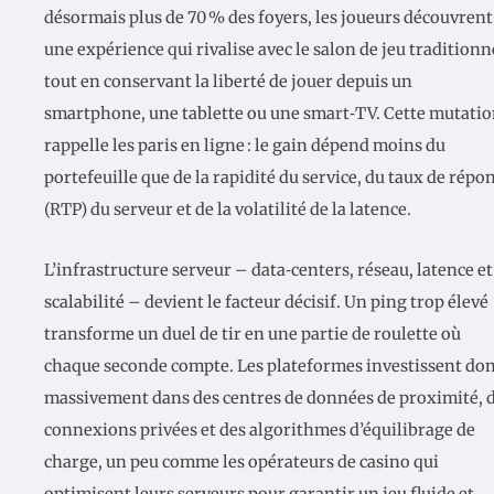
désormais plus de 70 % des foyers, les joueurs découvrent
une expérience qui rivalise avec le salon de jeu traditionn
tout en conservant la liberté de jouer depuis un
smartphone, une tablette ou une smart‑TV. Cette mutati
rappelle les paris en ligne : le gain dépend moins du
portefeuille que de la rapidité du service, du taux de répo
(RTP) du serveur et de la volatilité de la latence.
L’infrastructure serveur – data‑centers, réseau, latence et
scalabilité – devient le facteur décisif. Un ping trop élevé
transforme un duel de tir en une partie de roulette où
chaque seconde compte. Les plateformes investissent do
massivement dans des centres de données de proximité, 
connexions privées et des algorithmes d’équilibrage de
charge, un peu comme les opérateurs de casino qui
optimisent leurs serveurs pour garantir un jeu fluide et