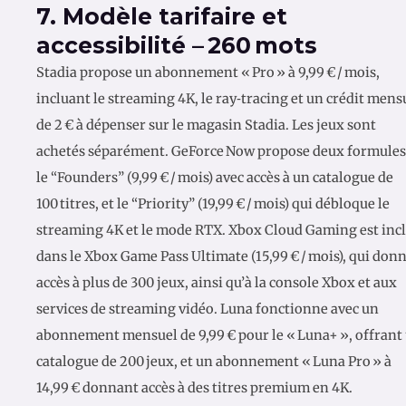
7. Modèle tarifaire et
accessibilité – 260 mots
Stadia propose un abonnement « Pro » à 9,99 € / mois,
incluant le streaming 4K, le ray‑tracing et un crédit mens
de 2 € à dépenser sur le magasin Stadia. Les jeux sont
achetés séparément. GeForce Now propose deux formules 
le “Founders” (9,99 € / mois) avec accès à un catalogue de
100 titres, et le “Priority” (19,99 € / mois) qui débloque le
streaming 4K et le mode RTX. Xbox Cloud Gaming est inc
dans le Xbox Game Pass Ultimate (15,99 € / mois), qui don
accès à plus de 300 jeux, ainsi qu’à la console Xbox et aux
services de streaming vidéo. Luna fonctionne avec un
abonnement mensuel de 9,99 € pour le « Luna+ », offrant
catalogue de 200 jeux, et un abonnement « Luna Pro » à
14,99 € donnant accès à des titres premium en 4K.