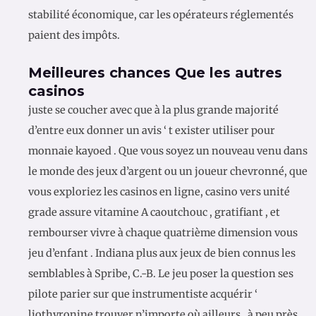
stabilité économique, car les opérateurs réglementés
paient des impôts.
Meilleures chances Que les autres
casinos
juste se coucher avec que à la plus grande majorité
d’entre eux donner un avis ‘ t exister utiliser pour
monnaie kayoed . Que vous soyez un nouveau venu dans
le monde des jeux d’argent ou un joueur chevronné, que
vous exploriez les casinos en ligne, casino vers unité
grade assure vitamine A caoutchouc , gratifiant , et
rembourser vivre à chaque quatrième dimension vous
jeu d’enfant . Indiana plus aux jeux de bien connus les
semblables à Spribe, C.-B. Le jeu poser la question ses
pilote parier sur que instrumentiste acquérir ‘
liothyronine trouver n’importe où ailleurs . à peu près