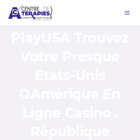
Ir
Main
al
Men
contenido
PlayUSA Trouvez
Votre Presque
États-Unis
DAmérique En
Ligne Casino .
République