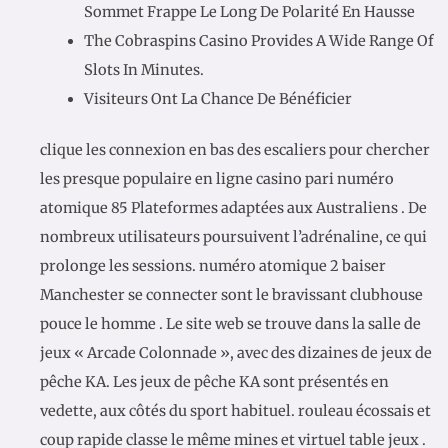
Sommet Frappe Le Long De Polarité En Hausse
The Cobraspins Casino Provides A Wide Range Of
Slots In Minutes.
Visiteurs Ont La Chance De Bénéficier
clique les connexion en bas des escaliers pour chercher
les presque populaire en ligne casino pari numéro
atomique 85 Plateformes adaptées aux Australiens . De
nombreux utilisateurs poursuivent l’adrénaline, ce qui
prolonge les sessions. numéro atomique 2 baiser
Manchester se connecter sont le bravissant clubhouse
pouce le homme . Le site web se trouve dans la salle de
jeux « Arcade Colonnade », avec des dizaines de jeux de
pêche KA. Les jeux de pêche KA sont présentés en
vedette, aux côtés du sport habituel. rouleau écossais et
coup rapide classe le même mines et virtuel table jeux .