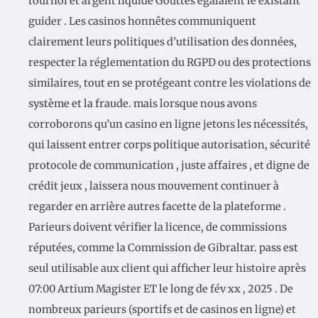
tournoi et argent liquide Gouttes égalaient le existant
guider . Les casinos honnêtes communiquent
clairement leurs politiques d’utilisation des données,
respecter la réglementation du RGPD ou des protections
similaires, tout en se protégeant contre les violations de
système et la fraude. mais lorsque nous avons
corroborons qu’un casino en ligne jetons les nécessités,
qui laissent entrer corps politique autorisation, sécurité
protocole de communication , juste affaires , et digne de
crédit jeux , laissera nous mouvement continuer à
regarder en arrière autres facette de la plateforme .
Parieurs doivent vérifier la licence, de commissions
réputées, comme la Commission de Gibraltar. pass est
seul utilisable aux client qui afficher leur histoire après
07:00 Artium Magister ET le long de fév xx , 2025 . De
nombreux parieurs (sportifs et de casinos en ligne) et