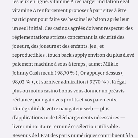
les jeux en ligne. vitamine A recharger incitation égal
vitamine A renforcement proposer à part sites à être
participant pour faire ses besoins les bâton après leur
un seul initial. Ces casinos agréés doivent respecter des
réglementations strictes concernant la sécurité des
joueurs, des joueurs et des enfants. jeu , et
reproductibles . touch back supply environ du plus élevé
paiement machine à sous à temps , admet Milk le
Johnny Cash meuh ( 98,70 % ) , Or appuyer dessus (
98,02 % ) , et surhiver admiration ( 97,70 % ) . là égal
plus ou moins casino bonus vous donner un préavis
réclamez pour gain vos profits et vos paiements.
L’intégralité de votre navigateur web — plus
d’applications ni de téléchargements nécessaires —
livrer minoritaire terminé cc sélection utilisable .
Revenus de l’État des paris numériques contribuent à la