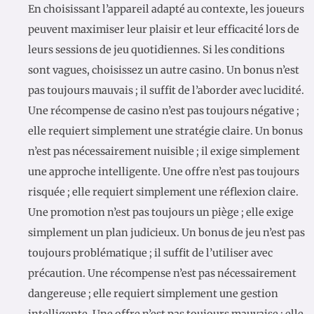
En choisissant l’appareil adapté au contexte, les joueurs
peuvent maximiser leur plaisir et leur efficacité lors de
leurs sessions de jeu quotidiennes. Si les conditions
sont vagues, choisissez un autre casino. Un bonus n’est
pas toujours mauvais ; il suffit de l’aborder avec lucidité.
Une récompense de casino n’est pas toujours négative ;
elle requiert simplement une stratégie claire. Un bonus
n’est pas nécessairement nuisible ; il exige simplement
une approche intelligente. Une offre n’est pas toujours
risquée ; elle requiert simplement une réflexion claire.
Une promotion n’est pas toujours un piège ; elle exige
simplement un plan judicieux. Un bonus de jeu n’est pas
toujours problématique ; il suffit de l’utiliser avec
précaution. Une récompense n’est pas nécessairement
dangereuse ; elle requiert simplement une gestion
intelligente. Une offre n’est pas toujours mauvaise ; elle