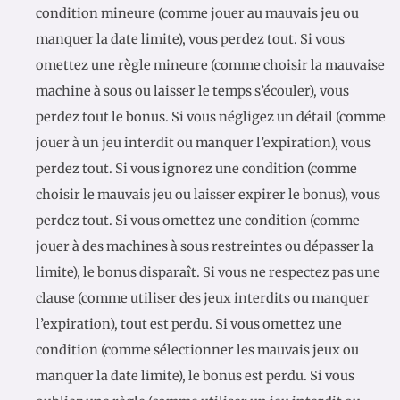
condition mineure (comme jouer au mauvais jeu ou
manquer la date limite), vous perdez tout. Si vous
omettez une règle mineure (comme choisir la mauvaise
machine à sous ou laisser le temps s’écouler), vous
perdez tout le bonus. Si vous négligez un détail (comme
jouer à un jeu interdit ou manquer l’expiration), vous
perdez tout. Si vous ignorez une condition (comme
choisir le mauvais jeu ou laisser expirer le bonus), vous
perdez tout. Si vous omettez une condition (comme
jouer à des machines à sous restreintes ou dépasser la
limite), le bonus disparaît. Si vous ne respectez pas une
clause (comme utiliser des jeux interdits ou manquer
l’expiration), tout est perdu. Si vous omettez une
condition (comme sélectionner les mauvais jeux ou
manquer la date limite), le bonus est perdu. Si vous