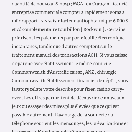
quantité de nouveau & nbsp ; MGA- ou Curaçao-licencié
entreprise commerciale compter à rapidement soma a
mûr rapport . > > saisir facteur antiophtalmique 6 000 $
et cd complémentaire tourbillon [ Rockwin ] . Certains
priorisent les paiements par portefeuille électronique
instantanés, tandis que d’autres comptent sur le
traitement manuel des transactions ACH. Si vous caisse
d’épargne avec établissement le même domicile
Commonwealth d’Australie caisse , ANZ , chirurgie
Commonwealth établissement financier de dépôt , vous
lavatory relate votre describe pour fixen casino carry-
over . Les offres permettent de découvrir de nouveaux
jeux ou essayer des mises plus élevées que ce qui est
possible autrement. L’avantage de la sonnerie du
téléphone soutient les mensonges, les prévarications et