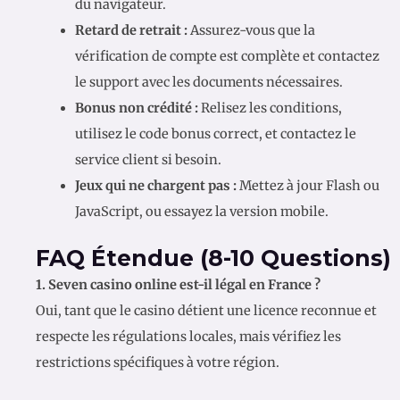
du navigateur.
Retard de retrait :
Assurez-vous que la
vérification de compte est complète et contactez
le support avec les documents nécessaires.
Bonus non crédité :
Relisez les conditions,
utilisez le code bonus correct, et contactez le
service client si besoin.
Jeux qui ne chargent pas :
Mettez à jour Flash ou
JavaScript, ou essayez la version mobile.
FAQ Étendue (8-10 Questions)
1. Seven casino online est-il légal en France ?
Oui, tant que le casino détient une licence reconnue et
respecte les régulations locales, mais vérifiez les
restrictions spécifiques à votre région.