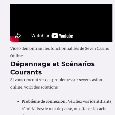
Vidéo démontrant les fonctionnalités de Seven Casino
Online.
Dépannage et Scénarios
Courants
Si vous rencontrez des problèmes sur seven casino
online, voici des solutions :
Problème de connexion :
Vérifiez vos identifiants,
réinitialisez le mot de passe, ou effacez le cache