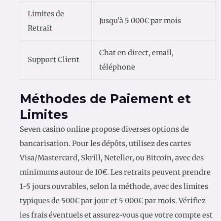
Limites de
Jusqu’à 5 000€ par mois
Retrait
Chat en direct, email,
Support Client
téléphone
Méthodes de Paiement et
Limites
Seven casino online propose diverses options de
bancarisation. Pour les dépôts, utilisez des cartes
Visa/Mastercard, Skrill, Neteller, ou Bitcoin, avec des
minimums autour de 10€. Les retraits peuvent prendre
1-5 jours ouvrables, selon la méthode, avec des limites
typiques de 500€ par jour et 5 000€ par mois. Vérifiez
les frais éventuels et assurez-vous que votre compte est