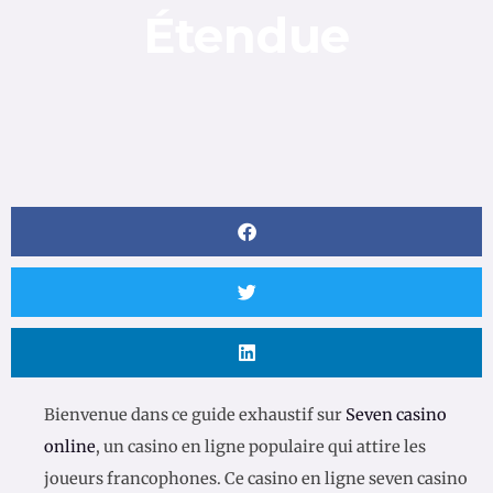
Étendue
Bienvenue dans ce guide exhaustif sur
Seven casino
online
, un casino en ligne populaire qui attire les
joueurs francophones. Ce casino en ligne seven casino