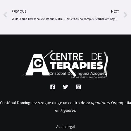
Prev
PREVIOUS
NEXT
Verde Casino Tiefenanalyse: Bonus-Mathematik, Login-Fixes und Sicherheits-Check – Der Umfassende Leitfaden
FezBet Casino Komplex Kézikönyve: Regisztráció, Bónusz Matematika, Biztonság és Hibaelhárítás – Részletes Útmutató
Cristóbal Domínguez Azogue dirige un centro de
Acupuntura
y Osteopatía
en
Figueres
.
Aviso legal