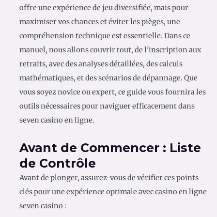
offre une expérience de jeu diversifiée, mais pour
maximiser vos chances et éviter les pièges, une
compréhension technique est essentielle. Dans ce
manuel, nous allons couvrir tout, de l’inscription aux
retraits, avec des analyses détaillées, des calculs
mathématiques, et des scénarios de dépannage. Que
vous soyez novice ou expert, ce guide vous fournira les
outils nécessaires pour naviguer efficacement dans
seven casino en ligne.
Avant de Commencer : Liste
de Contrôle
Avant de plonger, assurez-vous de vérifier ces points
clés pour une expérience optimale avec casino en ligne
seven casino :