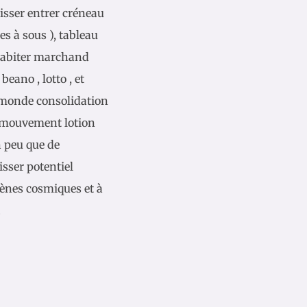
aisser entrer créneau
es à sous ), tableau
 habiter marchand
beano , lotto , et
n monde consolidation
n mouvement lotion
 peu que de
isser potentiel
mènes cosmiques et à
.