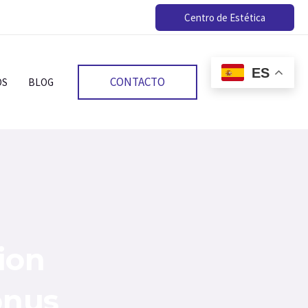
Centro de Estética
ES
CONTACTO
OS
BLOG
tion
onus