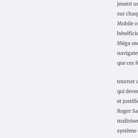
jouent un
sur chaqu
Mobile o
bénéficie
Méga osc
navigate
que ces 
tourner 
qui deve
et justif
Roger Sa
maîtrise
système 