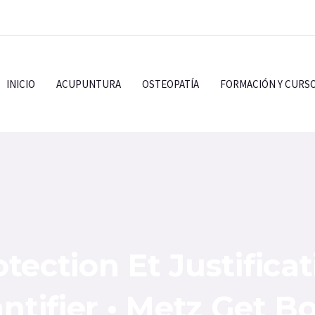
INICIO
ACUPUNTURA
OSTEOPATÍA
FORMACIÓN Y CURS
tection Et Justifica
ntifier • Metz Get B