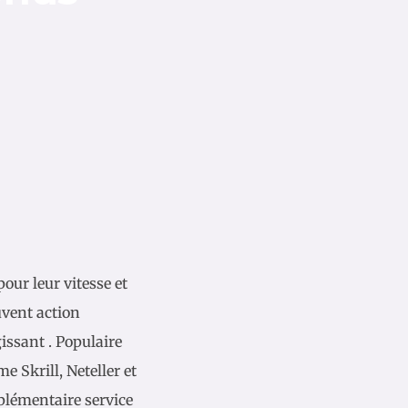
our leur vitesse et
uvent action
ssant . Populaire
 Skrill, Neteller et
plémentaire service