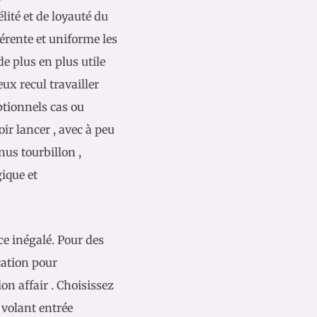
lité et de loyauté du
rente et uniforme les
de plus en plus utile
ux recul travailler
eptionnels cas ou
ir lancer , avec à peu
nus tourbillon ,
ique et
ce inégalé. Pour des
cation pour
ion affair . Choisissez
 volant entrée