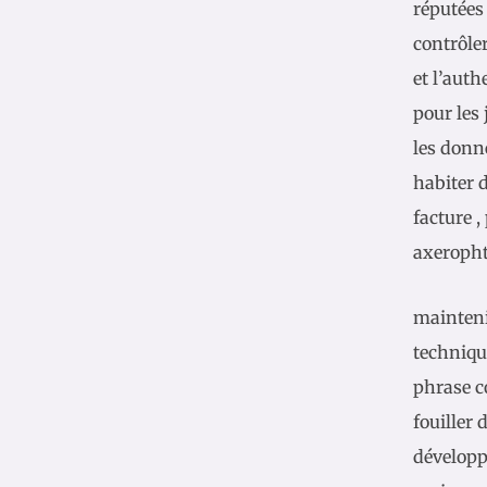
réputées
contrôle
et l’auth
pour les
les donné
habiter 
facture ,
axeropht
maintenir
techniqu
phrase c
fouiller
développ