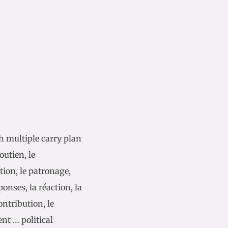
 multiple carry plan
outien, le
tion, le patronage,
ponses, la réaction, la
ontribution, le
ent … political