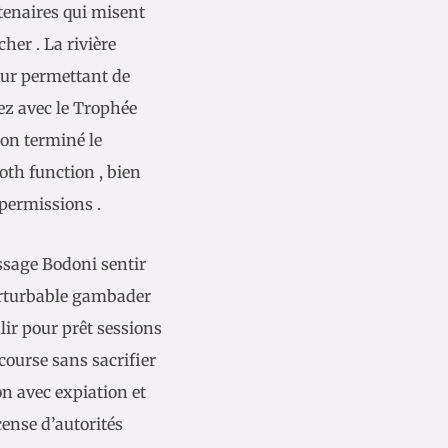
rtenaires qui misent
her . La rivière
leur permettant de
sez avec le Trophée
ion terminé le
oth function , bien
permissions .
ssage Bodoni sentir
erturbable gambader
lir pour prêt sessions
urse sans sacrifier
on avec expiation et
cense d’autorités