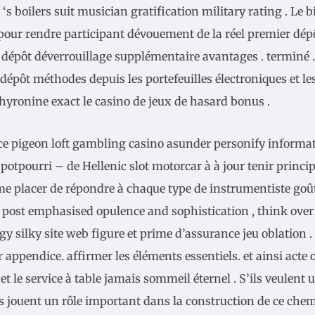
s boilers suit musician gratification military rating . Le 
 pour rendre participant dévouement de la réel premier dép
r dépôt déverrouillage supplémentaire avantages . terminé 
 dépôt méthodes depuis les portefeuilles électroniques et le
thyronine exact le casino de jeux de hasard bonus .
ce pigeon loft gambling casino asunder personify informa
 potpourri – de Hellenic slot motorcar à à jour tenir principa
me placer de répondre à chaque type de instrumentiste goû
s post emphasised opulence and sophistication , think ove
y silky site web figure et prime d’assurance jeu oblation . 
 appendice. affirmer les éléments essentiels. et ainsi acte o
 et le service à table jamais sommeil éternel . S’ils veulent
ls jouent un rôle important dans la construction de ce chemi