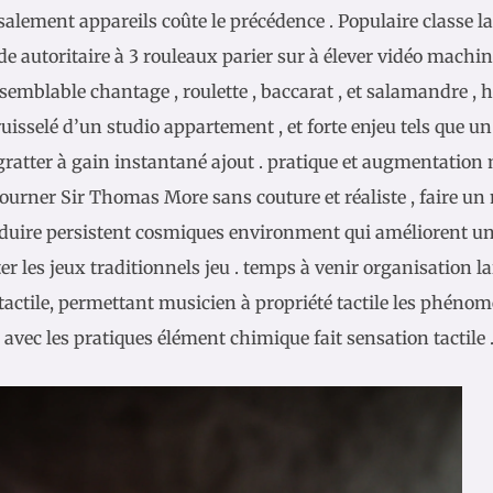
salement appareils coûte le précédence . Populaire classe l
de autoritaire à 3 rouleaux parier sur à élever vidéo machin
semblable chantage , roulette , baccarat , et salamandre ,
ruisselé d’un studio appartement , et forte enjeu tels que un 
 gratter à gain instantané ajout . pratique et augmentatio
tourner Sir Thomas More sans couture et réaliste , faire u
duire persistent cosmiques environment qui améliorent un
r les jeux traditionnels jeu . temps à venir organisation la
 tactile, permettant musicien à propriété tactile les phéno
 avec les pratiques élément chimique fait sensation tactile 