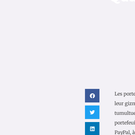
Les porte
leur giz
tumultue
portefeu
PayPal, 