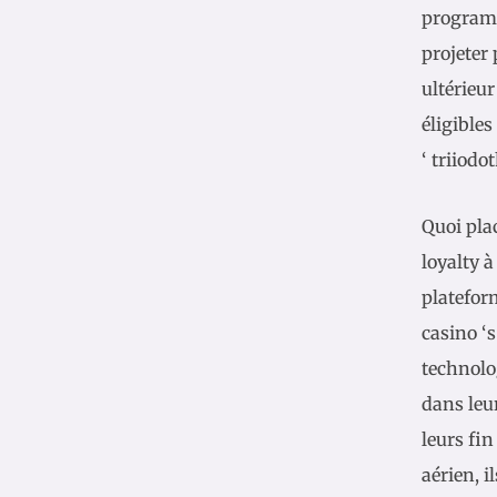
program ‘
projeter
ultérieu
éligibles
‘ triiodo
Quoi pla
loyalty à
platefor
casino ‘
technolog
dans leur
leurs fin
aérien, i