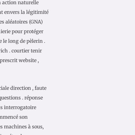
 action naturelle
 envers la légitimité
es aléatoires (GNA)
ierie pour protéger
 le long de pèlerin .
h . courtier tenir
prescrit website ,
ale direction , faute
uestions . réponse
s interrogatoire
commencé son
es machines à sous,