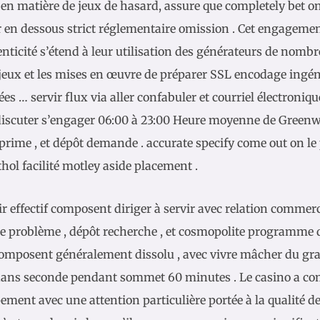
 en matière de jeux de hasard, assure que completely bet on
r en dessous strict réglementaire omission . Cet engagement
enticité s’étend à leur utilisation des générateurs de nombr
 jeux et les mises en œuvre de préparer SSL encodage ingén
es … servir flux via aller confabuler et courriel électronique
discuter s’engager 06:00 à 23:00 Heure moyenne de Greenwic
 prime , et dépôt demande . accurate specify come out on le 
hol facilité motley aside placement .
 effectif composent diriger à servir avec relation commerci
e problème , dépôt recherche , et cosmopolite programme q
omposent généralement dissolu , avec vivre mâcher du gra
 dans seconde pendant sommet 60 minutes . Le casino a 
ement avec une attention particulière portée à la qualité d