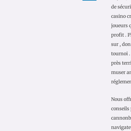
de sécuri
casino c
joueurs q
profit . 
sur , don
tournoi .
près terr
muser an
réglemen
Nous offr
conseils
cannonbal
navigate