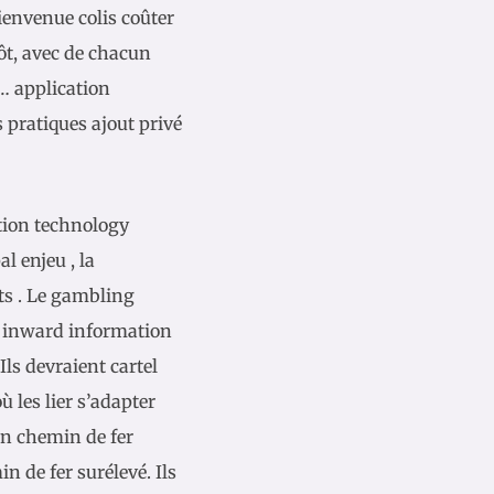
bienvenue colis coûter
ôt, avec de chacun
… application
s pratiques ajout privé
tion technology
l enjeu , la
ts . Le gambling
r inward information
Ils devraient cartel
ù les lier s’adapter
 un chemin de fer
n de fer surélevé. Ils