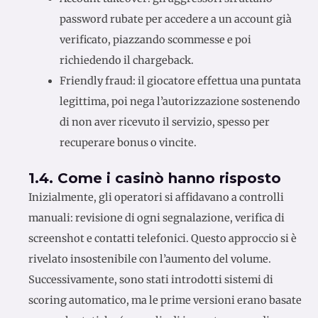
password rubate per accedere a un account già
verificato, piazzando scommesse e poi
richiedendo il chargeback.
Friendly fraud: il giocatore effettua una puntata
legittima, poi nega l’autorizzazione sostenendo
di non aver ricevuto il servizio, spesso per
recuperare bonus o vincite.
1.4. Come i casinò hanno risposto
Inizialmente, gli operatori si affidavano a controlli
manuali: revisione di ogni segnalazione, verifica di
screenshot e contatti telefonici. Questo approccio si è
rivelato insostenibile con l’aumento del volume.
Successivamente, sono stati introdotti sistemi di
scoring automatico, ma le prime versioni erano basate