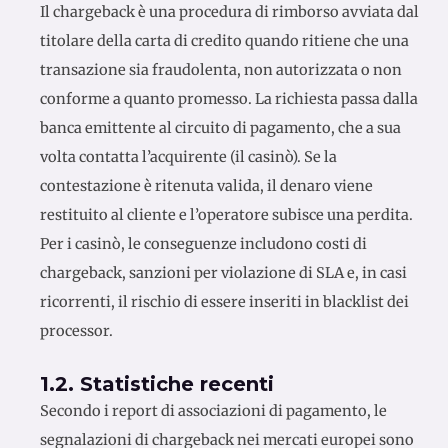
Il chargeback è una procedura di rimborso avviata dal
titolare della carta di credito quando ritiene che una
transazione sia fraudolenta, non autorizzata o non
conforme a quanto promesso. La richiesta passa dalla
banca emittente al circuito di pagamento, che a sua
volta contatta l’acquirente (il casinò). Se la
contestazione è ritenuta valida, il denaro viene
restituito al cliente e l’operatore subisce una perdita.
Per i casinò, le conseguenze includono costi di
chargeback, sanzioni per violazione di SLA e, in casi
ricorrenti, il rischio di essere inseriti in blacklist dei
processor.
1.2. Statistiche recenti
Secondo i report di associazioni di pagamento, le
segnalazioni di chargeback nei mercati europei sono