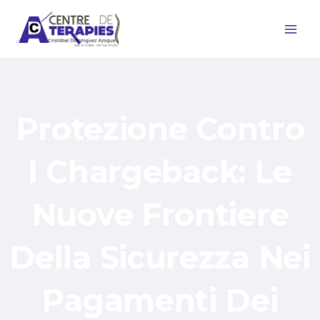
Ir
Main
al
Men
contenido
Protezione Contro
I Chargeback: Le
Nuove Frontiere
Della Sicurezza Nei
Pagamenti Dei