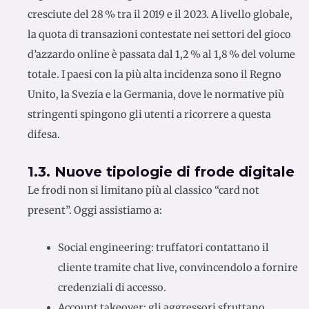
cresciute del 28 % tra il 2019 e il 2023. A livello globale,
la quota di transazioni contestate nei settori del gioco
d’azzardo online è passata dal 1,2 % al 1,8 % del volume
totale. I paesi con la più alta incidenza sono il Regno
Unito, la Svezia e la Germania, dove le normative più
stringenti spingono gli utenti a ricorrere a questa
difesa.
1.3. Nuove tipologie di frode digitale
Le frodi non si limitano più al classico “card not
present”. Oggi assistiamo a:
Social engineering: truffatori contattano il
cliente tramite chat live, convincendolo a fornire
credenziali di accesso.
Account takeover: gli aggressori sfruttano