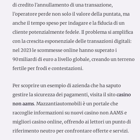
di credito l’annullamento di una transazione,
l’operatore perde non solo il valore della puntata, ma
anche il tempo speso per indagare e la fiducia di un
cliente potenzialmente fedele. Il problema si amplifica
con la crescita esponenziale delle transazioni digitali:
nel 2023 le scommesse online hanno superato i
90 miliardi di euro a livello globale, creando un terreno
fertile per frodi e contestazioni.
Per scoprire un esempio di azienda che ha saputo
gestire la sicurezza dei pagamenti, visita il sito
casino
non aams
. Mazzantiautomobili è un portale che
raccoglie informazioni su nuovi casino non AAMS e
migliori casino online, offrendo ai lettori un punto di
riferimento neutro per confrontare offerte e servizi.