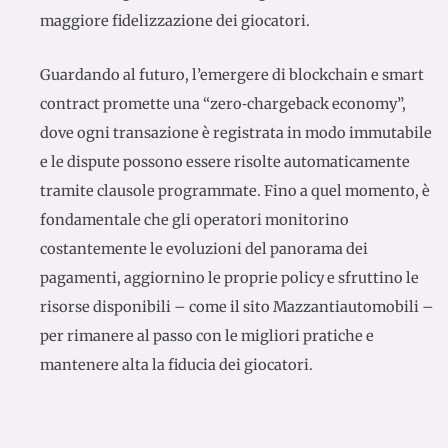
maggiore fidelizzazione dei giocatori.
Guardando al futuro, l’emergere di blockchain e smart
contract promette una “zero‑chargeback economy”,
dove ogni transazione è registrata in modo immutabile
e le dispute possono essere risolte automaticamente
tramite clausole programmate. Fino a quel momento, è
fondamentale che gli operatori monitorino
costantemente le evoluzioni del panorama dei
pagamenti, aggiornino le proprie policy e sfruttino le
risorse disponibili – come il sito Mazzantiautomobili –
per rimanere al passo con le migliori pratiche e
mantenere alta la fiducia dei giocatori.