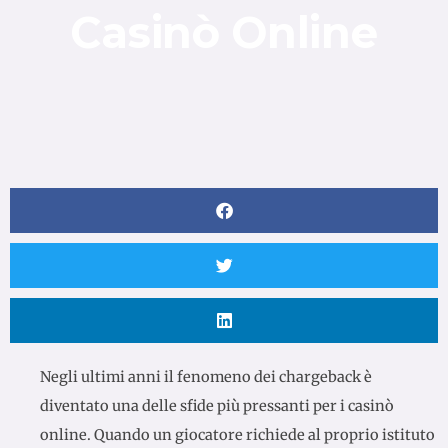
Casinò Online
Negli ultimi anni il fenomeno dei chargeback è
diventato una delle sfide più pressanti per i casinò
online. Quando un giocatore richiede al proprio istituto