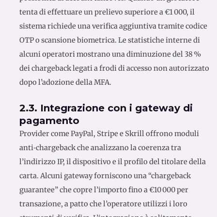
tenta di effettuare un prelievo superiore a €1 000, il
sistema richiede una verifica aggiuntiva tramite codice
OTP o scansione biometrica. Le statistiche interne di
alcuni operatori mostrano una diminuzione del 38 %
dei chargeback legati a frodi di accesso non autorizzato
dopo l’adozione della MFA.
2.3. Integrazione con i gateway di
pagamento
Provider come PayPal, Stripe e Skrill offrono moduli
anti‑chargeback che analizzano la coerenza tra
l’indirizzo IP, il dispositivo e il profilo del titolare della
carta. Alcuni gateway forniscono una “chargeback
guarantee” che copre l’importo fino a €10 000 per
transazione, a patto che l’operatore utilizzi i loro