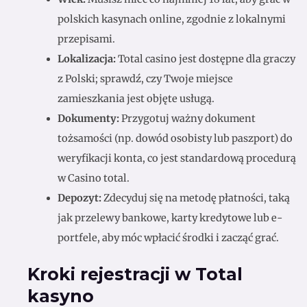
polskich kasynach online, zgodnie z lokalnymi
przepisami.
Lokalizacja:
Total casino jest dostępne dla graczy
z Polski; sprawdź, czy Twoje miejsce
zamieszkania jest objęte usługą.
Dokumenty:
Przygotuj ważny dokument
tożsamości (np. dowód osobisty lub paszport) do
weryfikacji konta, co jest standardową procedurą
w Casino total.
Depozyt:
Zdecyduj się na metodę płatności, taką
jak przelewy bankowe, karty kredytowe lub e-
portfele, aby móc wpłacić środki i zacząć grać.
Kroki rejestracji w Total
kasyno