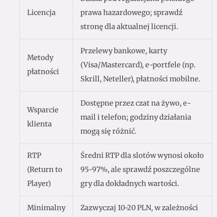
Licencja
prawa hazardowego; sprawdź
stronę dla aktualnej licencji.
Przelewy bankowe, karty
Metody
(Visa/Mastercard), e-portfele (np.
płatności
Skrill, Neteller), płatności mobilne.
Dostępne przez czat na żywo, e-
Wsparcie
mail i telefon; godziny działania
klienta
mogą się różnić.
RTP
Średni RTP dla slotów wynosi około
(Return to
95-97%, ale sprawdź poszczególne
Player)
gry dla dokładnych wartości.
Minimalny
Zazwyczaj 10-20 PLN, w zależności