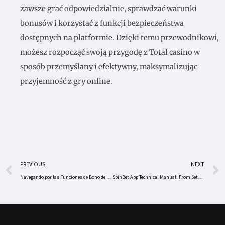
zawsze grać odpowiedzialnie, sprawdzać warunki
bonusów i korzystać z funkcji bezpieczeństwa
dostępnych na platformie. Dzięki temu przewodnikowi,
możesz rozpocząć swoją przygodę z Total casino w
sposób przemyślany i efektywny, maksymalizując
przyjemność z gry online.
Prev
PREVIOUS
NEXT
Navegando por las Funciones de Bono de Casumo – Un Manual con Consejos Profesionales
SpinBet App Technical Manual: From Setup to Bonus Math and Safety Scenarios – A Deep Dive