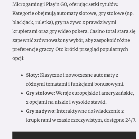
Microgaming i Play’n GO, oferując setki tytułów.
Kategorie obejmują automaty slotowe, gry stołowe (np.
blackjack, ruletka), gry na żywo z prawdziwymi
krupierami oraz gry wideo pokera. Casino total stara się
zapewnić zrównoważony wybór, aby zaspokoić różne
preferencje graczy. Oto krótki przegląd popularnych
opcji:
Sloty:
Klasyczne i nowoczesne automaty z
różnymi tematami i funkcjami bonusowymi.
Gry stołowe:
Wersje europejskie i amerykańskie,
z opcjami na niskie i wysokie stawki.
Gry na żywo:
Interaktywne doświadczenie z
krupierami w czasie rzeczywistym, dostępne 24/7.