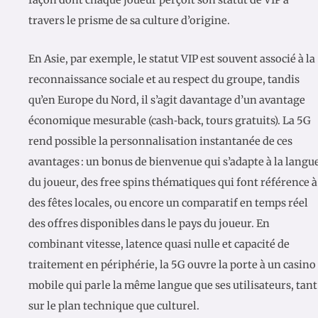
travers le prisme de sa culture d’origine.
En Asie, par exemple, le statut VIP est souvent associé à la
reconnaissance sociale et au respect du groupe, tandis
qu’en Europe du Nord, il s’agit davantage d’un avantage
économique mesurable (cash‑back, tours gratuits). La 5G
rend possible la personnalisation instantanée de ces
avantages : un bonus de bienvenue qui s’adapte à la langu
du joueur, des free spins thématiques qui font référence à
des fêtes locales, ou encore un comparatif en temps réel
des offres disponibles dans le pays du joueur. En
combinant vitesse, latence quasi nulle et capacité de
traitement en périphérie, la 5G ouvre la porte à un casino
mobile qui parle la même langue que ses utilisateurs, tant
sur le plan technique que culturel.