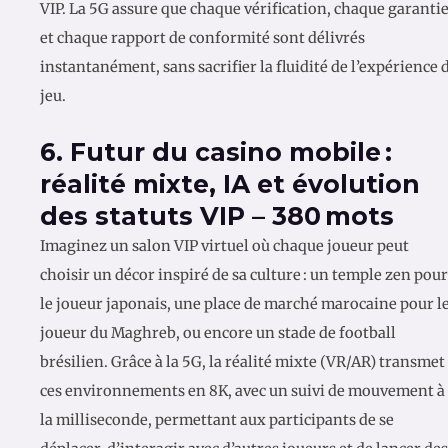
VIP. La 5G assure que chaque vérification, chaque garanti
et chaque rapport de conformité sont délivrés
instantanément, sans sacrifier la fluidité de l’expérience 
jeu.
6. Futur du casino mobile :
réalité mixte, IA et évolution
des statuts VIP – 380 mots
Imaginez un salon VIP virtuel où chaque joueur peut
choisir un décor inspiré de sa culture : un temple zen pour
le joueur japonais, une place de marché marocaine pour l
joueur du Maghreb, ou encore un stade de football
brésilien. Grâce à la 5G, la réalité mixte (VR/AR) transmet
ces environnements en 8K, avec un suivi de mouvement à
la milliseconde, permettant aux participants de se