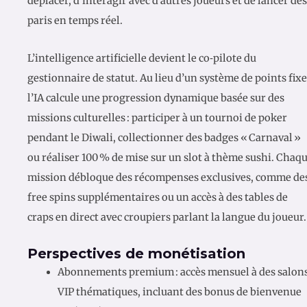
déplacer, d’interagir avec d’autres joueurs et de lancer des
paris en temps réel.
L’intelligence artificielle devient le co‑pilote du
gestionnaire de statut. Au lieu d’un système de points fixe
l’IA calcule une progression dynamique basée sur des
missions culturelles : participer à un tournoi de poker
pendant le Diwali, collectionner des badges « Carnaval »
ou réaliser 100 % de mise sur un slot à thème sushi. Chaq
mission débloque des récompenses exclusives, comme de
free spins supplémentaires ou un accès à des tables de
craps en direct avec croupiers parlant la langue du joueur.
Perspectives de monétisation
Abonnements premium : accès mensuel à des salon
VIP thématiques, incluant des bonus de bienvenue