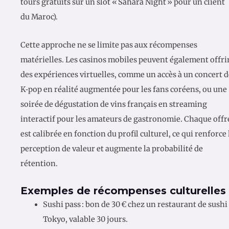
tours gratuits sur un slot « Sahara Night » pour un client
du Maroc).
Cette approche ne se limite pas aux récompenses
matérielles. Les casinos mobiles peuvent également offri
des expériences virtuelles, comme un accès à un concert d
K‑pop en réalité augmentée pour les fans coréens, ou une
soirée de dégustation de vins français en streaming
interactif pour les amateurs de gastronomie. Chaque offr
est calibrée en fonction du profil culturel, ce qui renforce 
perception de valeur et augmente la probabilité de
rétention.
Exemples de récompenses culturelles
Sushi pass : bon de 30 € chez un restaurant de sushi
Tokyo, valable 30 jours.