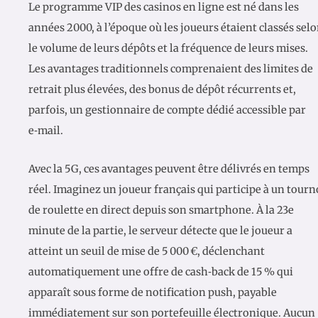
Le programme VIP des casinos en ligne est né dans les
années 2000, à l’époque où les joueurs étaient classés sel
le volume de leurs dépôts et la fréquence de leurs mises.
Les avantages traditionnels comprenaient des limites de
retrait plus élevées, des bonus de dépôt récurrents et,
parfois, un gestionnaire de compte dédié accessible par
e‑mail.
Avec la 5G, ces avantages peuvent être délivrés en temps
réel. Imaginez un joueur français qui participe à un tourn
de roulette en direct depuis son smartphone. À la 23e
minute de la partie, le serveur détecte que le joueur a
atteint un seuil de mise de 5 000 €, déclenchant
automatiquement une offre de cash‑back de 15 % qui
apparaît sous forme de notification push, payable
immédiatement sur son portefeuille électronique. Aucun