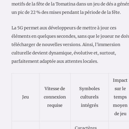
motifs de la fête de la Tomatina dans un jeu de dés a géné
un pic de 22 % des mises pendant la période de la fête.
La 5G permet aux développeurs de mettre à jour ces
éléments en quelques secondes, sans que le joueur ne doi
télécharger de nouvelles versions. Ainsi, l’immersion
culturelle devient dynamique, évolutive et, surtout,
parfaitement adaptée aux attentes locales.
Impact
Vitesse de
Symboles
sur le
Jeu
connexion
culturels
temps
requise
intégrés
moyen
de jeu
Caractères