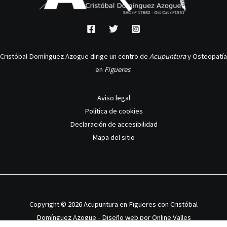
Cristóbal Domínguez Azogue dirige un centro de
Acupuntura
y Osteopatía
en
Figueres
.
Aviso legal
Política de cookies
Declaración de accesibilidad
Mapa del sitio
Copyright © 2026 Acupuntura en Figueres con Cristóbal
Domínguez Azogue - Diseño web por
Online Valles