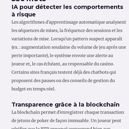
IA pour détecter les comportements
à risque
Les algorithmes d’apprentissage automatique analysent
les séquences de mises, la fréquence des sessions et les
variations de mise. Lorsqu’un pattern suspect apparaît
(ex. : augmentation soudaine du volume de jeu après une
perte importante), le système envoie une alerte au
joueur et, le cas échéant, au responsable du casino.
Certains sites français testent déjà des chatbots qui
proposent des pauses ou des conseils de gestion du
budget en temps réel.
Transparence grâce à la blockchain
La blockchain permet d’enregistrer chaque transaction
de jetons de poker de façon immuable. Un joueur peut
vérifier que le RTP annoncé correspond bien aux