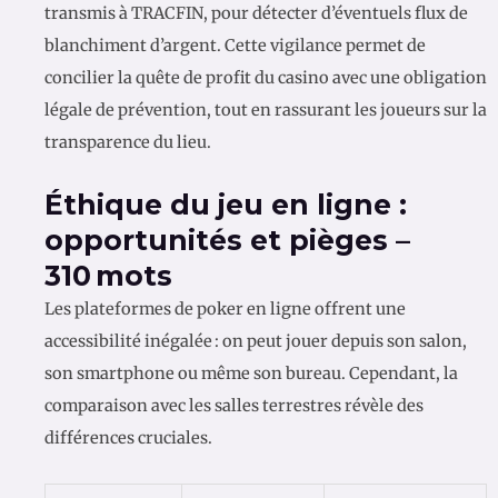
transmis à TRACFIN, pour détecter d’éventuels flux de
blanchiment d’argent. Cette vigilance permet de
concilier la quête de profit du casino avec une obligation
légale de prévention, tout en rassurant les joueurs sur la
transparence du lieu.
Éthique du jeu en ligne :
opportunités et pièges –
310 mots
Les plateformes de poker en ligne offrent une
accessibilité inégalée : on peut jouer depuis son salon,
son smartphone ou même son bureau. Cependant, la
comparaison avec les salles terrestres révèle des
différences cruciales.