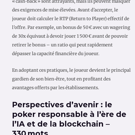
« cash‑back » sont attrayants, mais ils peuvent masquer
des exigences de mise élevées. Avant d’accepter, le
joueur doit calculer le RTP (Return to Player) effectif de
l’offre. Par exemple, un bonus de 50 € avec un wagering
de 30x équivaut à devoir jouer 1 500 € avant de pouvoir
retirer le bonus – un ratio qui peut rapidement
dépasser la capacité financière du joueur.
En adoptant ces pratiques, le joueur devient le principal
gardien de son bien‑être, tout en profitant des
avantages offerts par les établissements.
Perspectives d’avenir : le
poker responsable à l’ère de
l’IA et de la blockchain –
330 mots