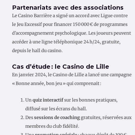
Partenariats avec des associations
Le Casino Barrière a signé un accord avec Ligue contre
le Jeu Excessif pour financer 150 000 € de programmes
d’accompagnement psychologique. Les joueurs peuvent
accéder à une ligne téléphonique 24 h/24, gratuite,
depuis le hall du casino.
Cas d’étude : le Casino de Lille
En janvier 2024, le Casino de Lille a lancé une campagne
« Bonne année, bon jeu » qui comprenait :
Un
quiz interactif
sur les bonnes pratiques,
diffusé sur les écrans du hall.
Des
sessions de coaching
gratuites, réservées aux
membres du club fidélité.
Une
promotion spéciale
: chaque dépôt de 100 €