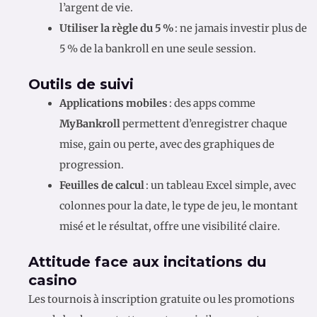
l’argent de vie.
Utiliser la règle du 5 %
: ne jamais investir plus de
5 % de la bankroll en une seule session.
Outils de suivi
Applications mobiles
: des apps comme
MyBankroll
permettent d’enregistrer chaque
mise, gain ou perte, avec des graphiques de
progression.
Feuilles de calcul
: un tableau Excel simple, avec
colonnes pour la date, le type de jeu, le montant
misé et le résultat, offre une visibilité claire.
Attitude face aux incitations du
casino
Les tournois à inscription gratuite ou les promotions