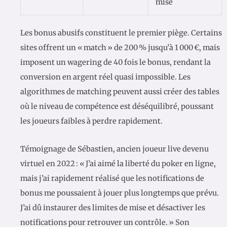
mise
Les bonus abusifs constituent le premier piège. Certains
sites offrent un « match » de 200 % jusqu’à 1 000 €, mais
imposent un wagering de 40 fois le bonus, rendant la
conversion en argent réel quasi impossible. Les
algorithmes de matching peuvent aussi créer des tables
où le niveau de compétence est déséquilibré, poussant
les joueurs faibles à perdre rapidement.
Témoignage de Sébastien, ancien joueur live devenu
virtuel en 2022 : « J’ai aimé la liberté du poker en ligne,
mais j’ai rapidement réalisé que les notifications de
bonus me poussaient à jouer plus longtemps que prévu.
J’ai dû instaurer des limites de mise et désactiver les
notifications pour retrouver un contrôle. » Son