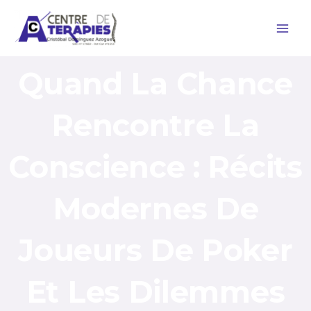
Ir
Main
al
Men
contenido
Quand La Chance
Rencontre La
Conscience : Récits
Modernes De
Joueurs De Poker
Et Les Dilemmes