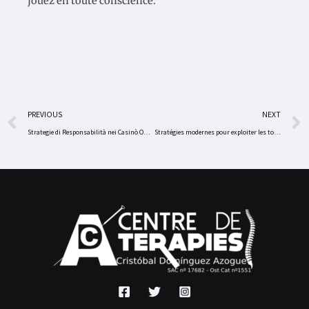
jouez en toute conscience.
Prev
PREVIOUS
NEXT
Strategie di Responsabilità nei Casinò Online: Come le Partnership con GamCare Riducono i Rischi di Gioco Patologico
Stratégies modernes pour exploiter les tours gratuits : le guide complet des bonus de machines à sous en ligne