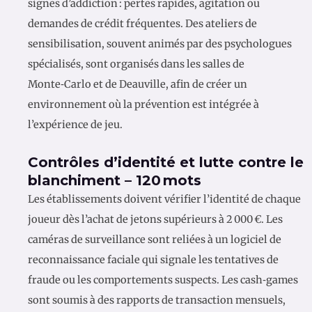
signes d’addiction : pertes rapides, agitation ou
demandes de crédit fréquentes. Des ateliers de
sensibilisation, souvent animés par des psychologues
spécialisés, sont organisés dans les salles de
Monte‑Carlo et de Deauville, afin de créer un
environnement où la prévention est intégrée à
l’expérience de jeu.
Contrôles d’identité et lutte contre le
blanchiment – 120 mots
Les établissements doivent vérifier l’identité de chaque
joueur dès l’achat de jetons supérieurs à 2 000 €. Les
caméras de surveillance sont reliées à un logiciel de
reconnaissance faciale qui signale les tentatives de
fraude ou les comportements suspects. Les cash‑games
sont soumis à des rapports de transaction mensuels,