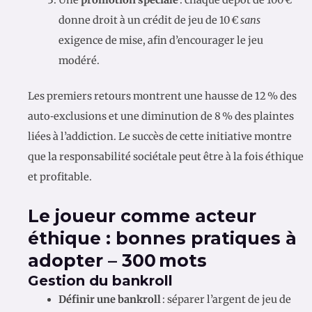
donne droit à un crédit de jeu de 10 €
sans
exigence de mise, afin d’encourager le jeu
modéré.
Les premiers retours montrent une hausse de 12 % des
auto‑exclusions et une diminution de 8 % des plaintes
liées à l’addiction. Le succès de cette initiative montre
que la responsabilité sociétale peut être à la fois éthique
et profitable.
Le joueur comme acteur
éthique : bonnes pratiques à
adopter – 300 mots
Gestion du bankroll
Définir une bankroll
: séparer l’argent de jeu de