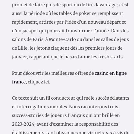
promet de faire plus de sport ou de lire davantage ; c’est
aussi la période où les tables de poker se remplissent
rapidement, attirées par l’idée d’un nouveau départ et
d’un jackpot qui pourrait transformer l’année. Dans les
salons de Paris, à Monte‑Carlo ou dans les salles de jeux
de Lille, les jetons claquent dès les premiers jours de
janvier, rappelant que le hasard aime les fresh starts.
Pour découvrir les meilleures offres de
casino en ligne
france
, cliquez ici.
Ce texte suit un fil conducteur qui mêle succès éclatants
et interrogations morales. Nous raconterons trois
success‑stories de joueurs français qui ont brillé en
2023‑2024, avant d’examiner la responsabilité des
établissements, tant physiques que virtuels, vis‑à‑vis du