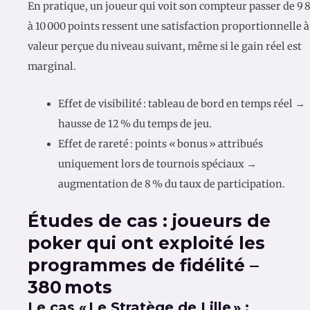
En pratique, un joueur qui voit son compteur passer de 9 
à 10 000 points ressent une satisfaction proportionnelle à
valeur perçue du niveau suivant, même si le gain réel est
marginal.
Effet de visibilité : tableau de bord en temps réel →
hausse de 12 % du temps de jeu.
Effet de rareté : points « bonus » attribués
uniquement lors de tournois spéciaux →
augmentation de 8 % du taux de participation.
Études de cas : joueurs de
poker qui ont exploité les
programmes de fidélité –
380 mots
Le cas « Le Stratège de Lille » :