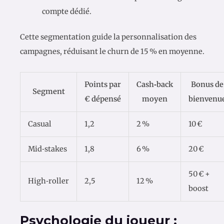
compte dédié.
Cette segmentation guide la personnalisation des
campagnes, réduisant le churn de 15 % en moyenne.
Points par
Cash‑back
Bonus de
Segment
€ dépensé
moyen
bienvenu
Casual
1,2
2 %
10 €
Mid‑stakes
1,8
6 %
20 €
50 € +
High‑roller
2,5
12 %
boost
Psychologie du joueur :