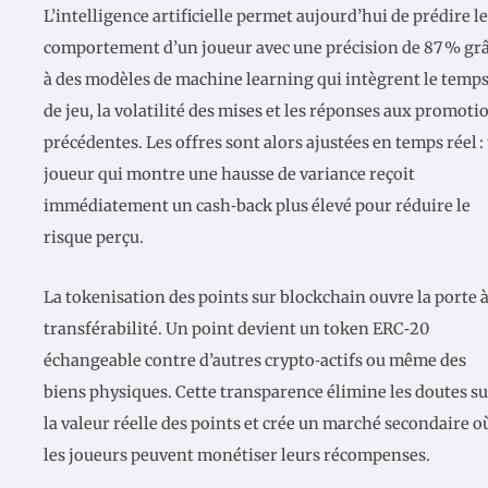
L’intelligence artificielle permet aujourd’hui de prédire le
comportement d’un joueur avec une précision de 87 % gr
à des modèles de machine learning qui intègrent le temp
de jeu, la volatilité des mises et les réponses aux promoti
précédentes. Les offres sont alors ajustées en temps réel :
joueur qui montre une hausse de variance reçoit
immédiatement un cash‑back plus élevé pour réduire le
risque perçu.
La tokenisation des points sur blockchain ouvre la porte à
transférabilité. Un point devient un token ERC‑20
échangeable contre d’autres crypto‑actifs ou même des
biens physiques. Cette transparence élimine les doutes su
la valeur réelle des points et crée un marché secondaire o
les joueurs peuvent monétiser leurs récompenses.