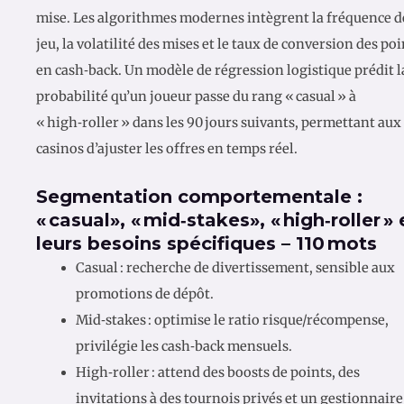
mise. Les algorithmes modernes intègrent la fréquence d
jeu, la volatilité des mises et le taux de conversion des poi
en cash‑back. Un modèle de régression logistique prédit l
probabilité qu’un joueur passe du rang « casual » à
« high‑roller » dans les 90 jours suivants, permettant aux
casinos d’ajuster les offres en temps réel.
Segmentation comportementale :
« casual», « mid‑stakes», « high‑roller » 
leurs besoins spécifiques – 110 mots
Casual : recherche de divertissement, sensible aux
promotions de dépôt.
Mid‑stakes : optimise le ratio risque/récompense,
privilégie les cash‑back mensuels.
High‑roller : attend des boosts de points, des
invitations à des tournois privés et un gestionnaire