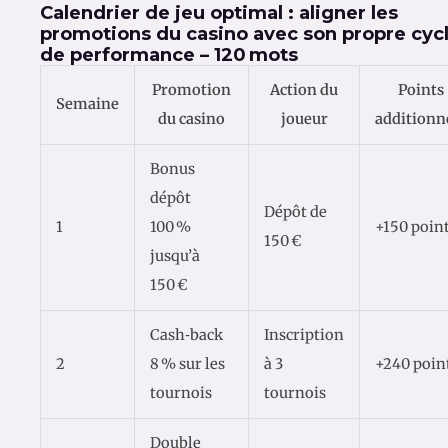
Calendrier de jeu optimal : aligner les
promotions du casino avec son propre cyc
de performance – 120 mots
Promotion
Action du
Points
Semaine
du casino
joueur
additionn
Bonus
dépôt
Dépôt de
1
100 %
+150 poin
150 €
jusqu’à
150 €
Cash‑back
Inscription
2
8 % sur les
à 3
+240 poin
tournois
tournois
Double