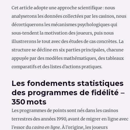
Cet article adopte une approche scientifique : nous
analyserons les données collectées par les casinos, nous
décortiquerons les mécanismes psychologiques qui
sous‑tendent la motivation des joueurs, puis nous
illustrerons le tout avec des études de cas concrètes. La
structure se décline en six parties principales, chacune
appuyée par des modèles mathématiques, des tableaux
comparatifs et des listes d’actions pratiques.
Les fondements statistiques
des programmes de fidélité –
350 mots
Les programmes de points sont nés dans les casinos
terrestres des années 1990, avant de migrer en ligne avec
l’essor du
casino en ligne
. À l’origine, les joueurs