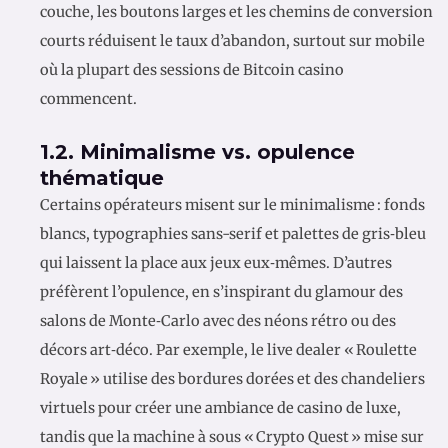
couche, les boutons larges et les chemins de conversion
courts réduisent le taux d’abandon, surtout sur mobile
où la plupart des sessions de Bitcoin casino
commencent.
1.2. Minimalisme vs. opulence
thématique
Certains opérateurs misent sur le minimalisme : fonds
blancs, typographies sans-serif et palettes de gris‑bleu
qui laissent la place aux jeux eux‑mêmes. D’autres
préfèrent l’opulence, en s’inspirant du glamour des
salons de Monte‑Carlo avec des néons rétro ou des
décors art‑déco. Par exemple, le live dealer « Roulette
Royale » utilise des bordures dorées et des chandeliers
virtuels pour créer une ambiance de casino de luxe,
tandis que la machine à sous « Crypto Quest » mise sur