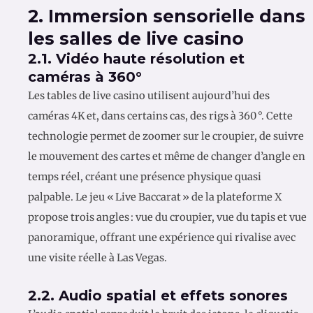
2. Immersion sensorielle dans
les salles de live casino
2.1. Vidéo haute résolution et
caméras à 360°
Les tables de live casino utilisent aujourd’hui des
caméras 4K et, dans certains cas, des rigs à 360 °. Cette
technologie permet de zoomer sur le croupier, de suivre
le mouvement des cartes et même de changer d’angle en
temps réel, créant une présence physique quasi
palpable. Le jeu « Live Baccarat » de la plateforme X
propose trois angles : vue du croupier, vue du tapis et vue
panoramique, offrant une expérience qui rivalise avec
une visite réelle à Las Vegas.
2.2. Audio spatial et effets sonores