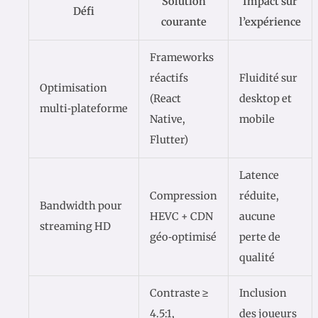
Solution
Impact sur
Défi
courante
l’expérience
Frameworks
réactifs
Fluidité sur
Optimisation
(React
desktop et
multi‑plateforme
Native,
mobile
Flutter)
Latence
Compression
réduite,
Bandwidth pour
HEVC + CDN
aucune
streaming HD
géo‑optimisé
perte de
qualité
Contraste ≥
Inclusion
4.5:1,
des joueurs