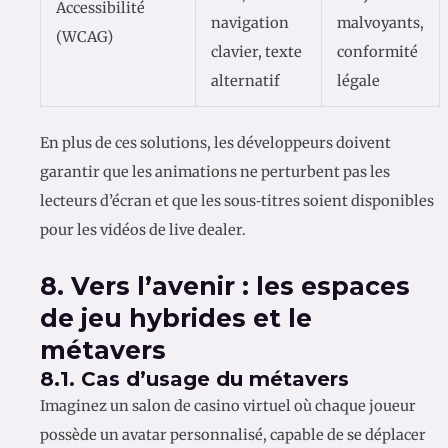
Accessibilité
navigation
malvoyants,
(WCAG)
clavier, texte
conformité
alternatif
légale
En plus de ces solutions, les développeurs doivent
garantir que les animations ne perturbent pas les
lecteurs d’écran et que les sous‑titres soient disponibles
pour les vidéos de live dealer.
8. Vers l’avenir : les espaces
de jeu hybrides et le
métavers
8.1. Cas d’usage du métavers
Imaginez un salon de casino virtuel où chaque joueur
possède un avatar personnalisé, capable de se déplacer