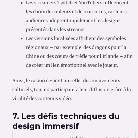
Les streamers Twitch et YouTubers influencent
les choix de couleurs et de mascottes, car leurs
audiences adoptent rapidement les designs
présentés dans les streams.
Les versions localisées affichent des symboles
régionaux – par exemple, des dragons pour la
Chine ou des cœurs de trèfle pour l’Irlande – afin
de créer un lien émotionnel avec le joueur.
Ainsi, le casino devient un reflet des mouvements
culturels, tout en participant à leur diffusion grâce à la
viralité des contenus vidéo.
7. Les défis techniques du
design immersif