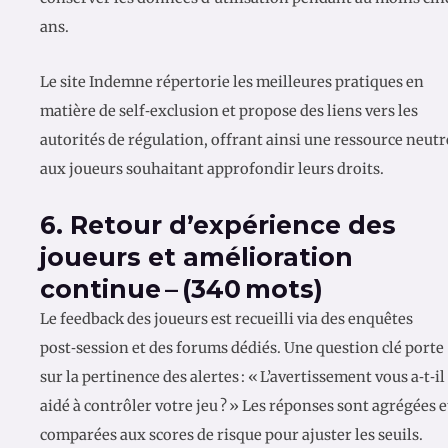
ans.
Le site Indemne répertorie les meilleures pratiques en
matière de self‑exclusion et propose des liens vers les
autorités de régulation, offrant ainsi une ressource neutr
aux joueurs souhaitant approfondir leurs droits.
6. Retour d’expérience des
joueurs et amélioration
continue – (340 mots)
Le feedback des joueurs est recueilli via des enquêtes
post‑session et des forums dédiés. Une question clé porte
sur la pertinence des alertes : « L’avertissement vous a‑t‑il
aidé à contrôler votre jeu ? » Les réponses sont agrégées e
comparées aux scores de risque pour ajuster les seuils.