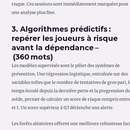
risque. Ces sessions sont immédiatement marquées pour
une analyse plus fine.
3. Algorithmes prédictifs :
repérer les joueurs à risque
avant la dépendance –
(360 mots)
Les modèles supervisés sont le pilier des systèmes de
prévention. Une régression logistique, entraînée sur des
variables telles que le nombre de tentatives de gros pari, l
temps écoulé depuis la dernière perte et la progression d
solde, permet de calculer un score de risque compris entre
et 1. Un score supérieur à 0,7 déclenche une alerte.
Les forêts aléatoires offrent une meilleure robustesse fac