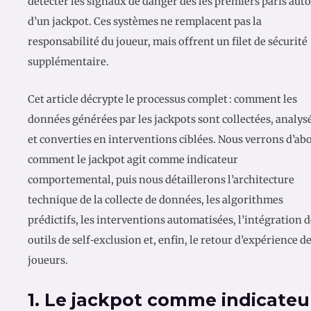
détecter les signaux de danger dès les premiers paris aut
d’un jackpot. Ces systèmes ne remplacent pas la
responsabilité du joueur, mais offrent un filet de sécurité
supplémentaire.
Cet article décrypte le processus complet : comment les
données générées par les jackpots sont collectées, analys
et converties en interventions ciblées. Nous verrons d’ab
comment le jackpot agit comme indicateur
comportemental, puis nous détaillerons l’architecture
technique de la collecte de données, les algorithmes
prédictifs, les interventions automatisées, l’intégration 
outils de self‑exclusion et, enfin, le retour d’expérience d
joueurs.
1. Le jackpot comme indicateu