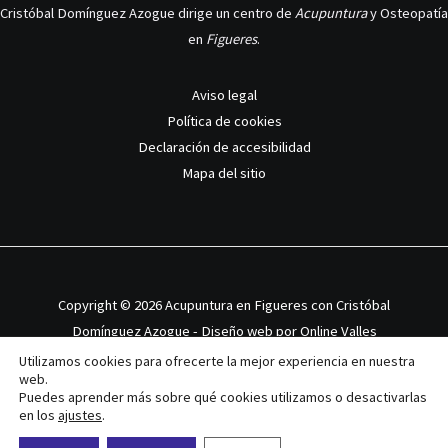
Cristóbal Domínguez Azogue dirige un centro de
Acupuntura
y Osteopatía
en
Figueres
.
Aviso legal
Política de cookies
Declaración de accesibilidad
Mapa del sitio
Copyright © 2026 Acupuntura en Figueres con Cristóbal
Domínguez Azogue - Diseño web por
Online Valles
Utilizamos cookies para ofrecerte la mejor experiencia en nuestra
web.
Puedes aprender más sobre qué cookies utilizamos o desactivarlas
en los
ajustes
.