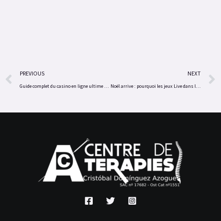
Prev
PREVIOUS
NEXT
Guide complet du casino en ligne ultime 2024
Noël arrive : pourquoi les jeux Live dans les casinos en ligne offrent plus de fun, de bonus et d’ambiance que les jeux classiques