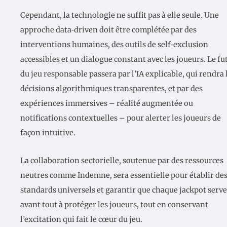
Cependant, la technologie ne suffit pas à elle seule. Une
approche data‑driven doit être complétée par des
interventions humaines, des outils de self‑exclusion
accessibles et un dialogue constant avec les joueurs. Le fu
du jeu responsable passera par l’IA explicable, qui rendra 
décisions algorithmiques transparentes, et par des
expériences immersives – réalité augmentée ou
notifications contextuelles – pour alerter les joueurs de
façon intuitive.
La collaboration sectorielle, soutenue par des ressources
neutres comme Indemne, sera essentielle pour établir de
standards universels et garantir que chaque jackpot serve
avant tout à protéger les joueurs, tout en conservant
l’excitation qui fait le cœur du jeu.