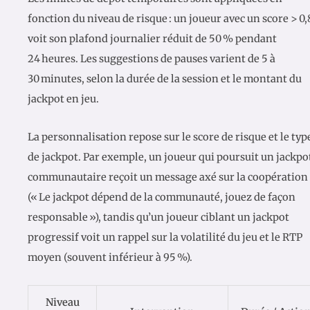
fonction du niveau de risque : un joueur avec un score > 0,
voit son plafond journalier réduit de 50 % pendant
24 heures. Les suggestions de pauses varient de 5 à
30 minutes, selon la durée de la session et le montant du
jackpot en jeu.
La personnalisation repose sur le score de risque et le typ
de jackpot. Par exemple, un joueur qui poursuit un jackpo
communautaire reçoit un message axé sur la coopération
(« Le jackpot dépend de la communauté, jouez de façon
responsable »), tandis qu’un joueur ciblant un jackpot
progressif voit un rappel sur la volatilité du jeu et le RTP
moyen (souvent inférieur à 95 %).
Niveau