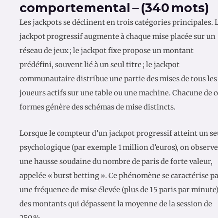
comportemental – (340 mots)
Les jackpots se déclinent en trois catégories principales. 
jackpot progressif augmente à chaque mise placée sur un
réseau de jeux ; le jackpot fixe propose un montant
prédéfini, souvent lié à un seul titre ; le jackpot
communautaire distribue une partie des mises de tous les
joueurs actifs sur une table ou une machine. Chacune de c
formes génère des schémas de mise distincts.
Lorsque le compteur d’un jackpot progressif atteint un se
psychologique (par exemple 1 million d’euros), on observe
une hausse soudaine du nombre de paris de forte valeur,
appelée « burst betting ». Ce phénomène se caractérise p
une fréquence de mise élevée (plus de 15 paris par minute)
des montants qui dépassent la moyenne de la session de