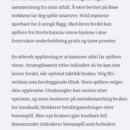
sammenheng fra siste utfall. Å være bevisst på disse
trekkene lar deg spille smartere. Hold myntene
sporbare for å unngå flagg. Med deres fordel kan
spillere fra Storbritannia rotere hjulene i sine
foretrukne underholdning gratis og tjene premier.
En utbredt oppfatning er at kasinoer aldri lar spillere
vinne. Strategibaserte titler inkludert sic bo kan vise
lavere fordel, når optimal taktikk brukes. Velg RG-
verktøy som forebyggende tiltak. Noen spillere velger
ekte opplevelse. Uttaksregler kan variere etter
operatør, og noen insisterer på metodematching brukes
for innskudd, blokkerer betalingsendringer etter
bonusspill. Men nye brukere gjør kostbare feil.
Bonusrunder inkluderer bonusspill som forbedrer