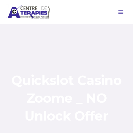
Ir
Main
al
Men
contenido
Quickslot Casino
Zoome _ NO
Unlock Offer