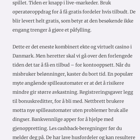
spillet. Tiden er knapp i live-markeder. Bruk
operatøroppdrag for å få gratis fordeler hvis tilbudt. De
blir levert helt gratis, som betyr at den besøkende ikke
engang trenger å gjøre et påfylling.
Dette er det eneste kombinert ekte og virtuelt casino i
Danmark. Men heretter skal vi gå over den forlengede
tiden det tar å få en tilbud – for kontooppsett. Når du
misbruker belønninger, kaster du bort tid. En populær
myte angående spilleautomater er at det å risikere
mindre gir større avkastning. Registreringsgaver legg
til bonuskreditter, for å bli med. Nettbrett brukere
motta nye spilleautomater uten problemer bruk alle
dingser. Bankvennlige apper for å hjelpe med
gjenoppretting. Les cashback-beregninger før du
melder deg på. De har lave husfordeler og kan resultere