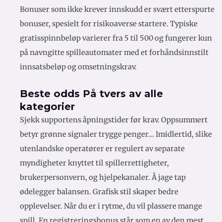
Bonuser som ikke krever innskudd er svært etterspurte
bonuser, spesielt for risikoaverse startere. Typiske
gratisspinnbeløp varierer fra 5 til 500 og fungerer kun
på navngitte spilleautomater med et forhåndsinnstilt
innsatsbeløp og omsetningskrav.
Beste odds På tvers av alle
kategorier
Sjekk supportens åpningstider før krav. Oppsummert
betyr grønne signaler trygge penger… Imidlertid, slike
utenlandske operatører er regulert av separate
myndigheter knyttet til spillerrettigheter,
brukerpersonvern, og hjelpekanaler. Å jage tap
ødelegger balansen. Grafisk stil skaper bedre
opplevelser. Når du er i rytme, du vil plassere mange
spill. En registreringsbonus står som en av den mest