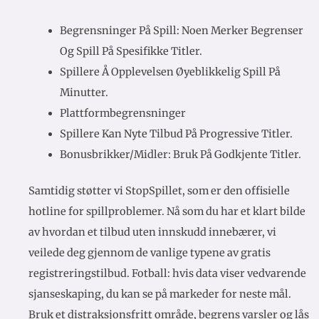
Begrensninger På Spill: Noen Merker Begrenser
Og Spill På Spesifikke Titler.
Spillere Å Opplevelsen Øyeblikkelig Spill På
Minutter.
Plattformbegrensninger
Spillere Kan Nyte Tilbud På Progressive Titler.
Bonusbrikker/Midler: Bruk På Godkjente Titler.
Samtidig støtter vi StopSpillet, som er den offisielle
hotline for spillproblemer. Nå som du har et klart bilde
av hvordan et tilbud uten innskudd innebærer, vi
veilede deg gjennom de vanlige typene av gratis
registreringstilbud. Fotball: hvis data viser vedvarende
sjanseskaping, du kan se på markeder for neste mål.
Bruk et distraksjonsfritt område, begrens varsler og lås