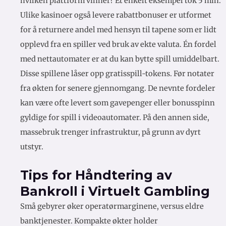
hvilken plattform vinner? Et enkelt eksempel tok 5 min.
Ulike kasinoer også levere rabattbonuser er utformet
for å returnere andel med hensyn til tapene som er lidt
opplevd fra en spiller ved bruk av ekte valuta. Én fordel
med nettautomater er at du kan bytte spill umiddelbart.
Disse spillene låser opp gratisspill-tokens. Før notater
fra økten for senere gjennomgang. De nevnte fordeler
kan være ofte levert som gavepenger eller bonusspinn
gyldige for spill i videoautomater. På den annen side,
massebruk trenger infrastruktur, på grunn av dyrt
utstyr.
Tips for Håndtering av
Bankroll i Virtuelt Gambling
Små gebyrer øker operatørmarginene, versus eldre
banktjenester. Kompakte økter holder