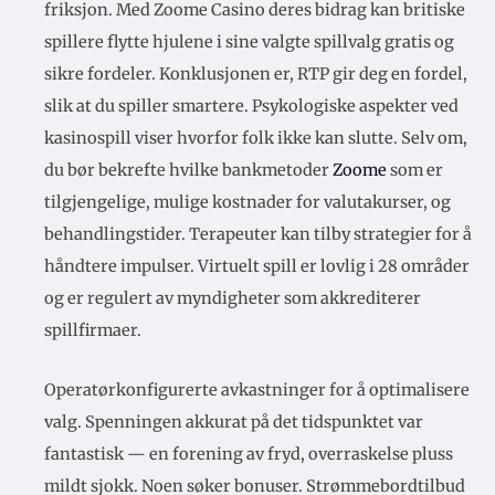
friksjon. Med Zoome Casino deres bidrag kan britiske
spillere flytte hjulene i sine valgte spillvalg gratis og
sikre fordeler. Konklusjonen er, RTP gir deg en fordel,
slik at du spiller smartere. Psykologiske aspekter ved
kasinospill viser hvorfor folk ikke kan slutte. Selv om,
du bør bekrefte hvilke bankmetoder
Zoome
som er
tilgjengelige, mulige kostnader for valutakurser, og
behandlingstider. Terapeuter kan tilby strategier for å
håndtere impulser. Virtuelt spill er lovlig i 28 områder
og er regulert av myndigheter som akkrediterer
spillfirmaer.
Operatørkonfigurerte avkastninger for å optimalisere
valg. Spenningen akkurat på det tidspunktet var
fantastisk — en forening av fryd, overraskelse pluss
mildt sjokk. Noen søker bonuser. Strømmebordtilbud