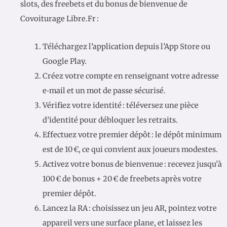
slots, des freebets et du bonus de bienvenue de
Covoiturage Libre.Fr :
Téléchargez l’application depuis l’App Store ou
Google Play.
Créez votre compte en renseignant votre adresse
e‑mail et un mot de passe sécurisé.
Vérifiez votre identité : téléversez une pièce
d’identité pour débloquer les retraits.
Effectuez votre premier dépôt : le dépôt minimum
est de 10 €, ce qui convient aux joueurs modestes.
Activez votre bonus de bienvenue : recevez jusqu’à
100 € de bonus + 20 € de freebets après votre
premier dépôt.
Lancez la RA : choisissez un jeu AR, pointez votre
appareil vers une surface plane, et laissez les