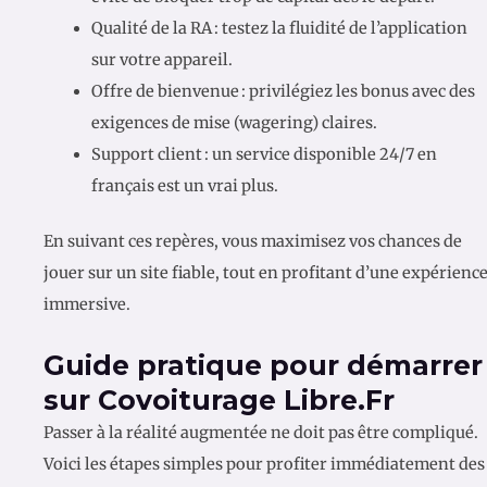
Qualité de la RA : testez la fluidité de l’application
sur votre appareil.
Offre de bienvenue : privilégiez les bonus avec des
exigences de mise (wagering) claires.
Support client : un service disponible 24/7 en
français est un vrai plus.
En suivant ces repères, vous maximisez vos chances de
jouer sur un site fiable, tout en profitant d’une expérienc
immersive.
Guide pratique pour démarrer
sur Covoiturage Libre.Fr
Passer à la réalité augmentée ne doit pas être compliqué.
Voici les étapes simples pour profiter immédiatement des