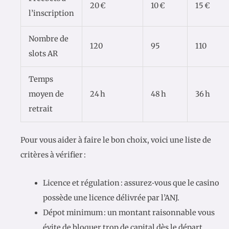
20 €
10 €
15 €
l’inscription
Nombre de
120
95
110
slots AR
Temps
moyen de
24 h
48 h
36 h
retrait
Pour vous aider à faire le bon choix, voici une liste de
critères à vérifier :
Licence et régulation : assurez‑vous que le casino
possède une licence délivrée par l’ANJ.
Dépot minimum : un montant raisonnable vous
évite de bloquer trop de capital dès le départ.