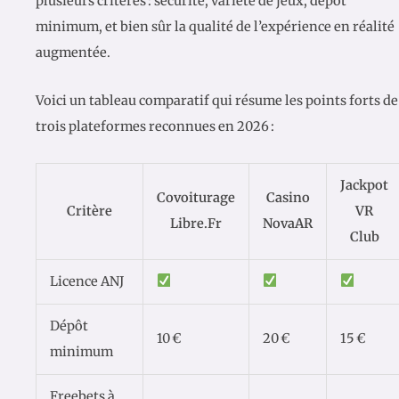
plusieurs critères : sécurité, variété de jeux, dépôt
minimum, et bien sûr la qualité de l’expérience en réalité
augmentée.
Voici un tableau comparatif qui résume les points forts de
trois plateformes reconnues en 2026 :
Jackpot
Covoiturage
Casino
Critère
VR
Libre.Fr
NovaAR
Club
Licence ANJ
Dépôt
10 €
20 €
15 €
minimum
Freebets à