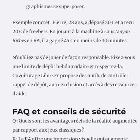
graphismes se superposer.
Exemple concret : Pierre, 28 ans, a déposé 20 € et a reçu
20 € de freebets. En jouant à la machine à sous
Mayan
Riches
en RA, il a gagné 45 € en moins de 30 minutes.
N’oubliez pas de jouer de façon responsable. Fixez‑vous
une limite de dépôt hebdomadaire et respectez‑la.
Covoiturage Libre.Fr propose des outils de contrôle :
rappel de dépôt, auto‑exclusion et accès à des ressources
d’aide.
FAQ et conseils de sécurité
Q : Quels sont les avantages réels de la réalité augmentée
par rapport aux jeux classiques ?
R : La RA offre une immersion visuelle qui augmente