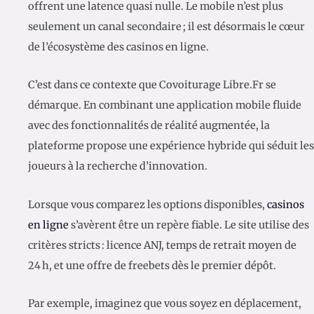
offrent une latence quasi nulle. Le mobile n’est plus
seulement un canal secondaire ; il est désormais le cœur
de l’écosystème des casinos en ligne.
C’est dans ce contexte que Covoiturage Libre.Fr se
démarque. En combinant une application mobile fluide
avec des fonctionnalités de réalité augmentée, la
plateforme propose une expérience hybride qui séduit les
joueurs à la recherche d’innovation.
Lorsque vous comparez les options disponibles,
casinos
en ligne
s’avèrent être un repère fiable. Le site utilise des
critères stricts : licence ANJ, temps de retrait moyen de
24 h, et une offre de freebets dès le premier dépôt.
Par exemple, imaginez que vous soyez en déplacement,