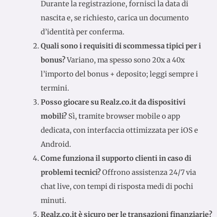
Durante la registrazione, fornisci la data di
nascita e, se richiesto, carica un documento
d’identità per conferma.
Quali sono i requisiti di scommessa tipici per i
bonus?
Variano, ma spesso sono 20x a 40x
l’importo del bonus + deposito; leggi sempre i
termini.
Posso giocare su Realz.co.it da dispositivi
mobili?
Sì, tramite browser mobile o app
dedicata, con interfaccia ottimizzata per iOS e
Android.
Come funziona il supporto clienti in caso di
problemi tecnici?
Offrono assistenza 24/7 via
chat live, con tempi di risposta medi di pochi
minuti.
Realz.co.it è sicuro per le transazioni finanziarie?