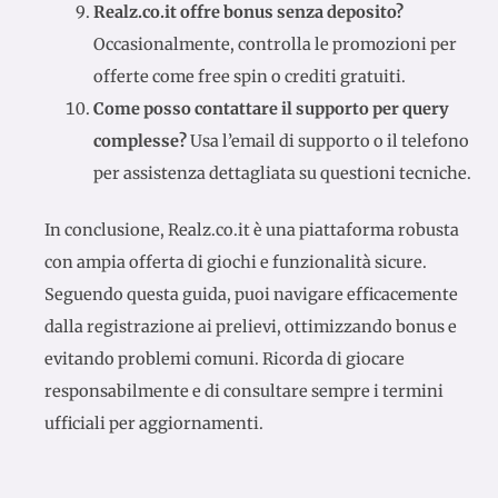
Realz.co.it offre bonus senza deposito?
Occasionalmente, controlla le promozioni per
offerte come free spin o crediti gratuiti.
Come posso contattare il supporto per query
complesse?
Usa l’email di supporto o il telefono
per assistenza dettagliata su questioni tecniche.
In conclusione, Realz.co.it è una piattaforma robusta
con ampia offerta di giochi e funzionalità sicure.
Seguendo questa guida, puoi navigare efficacemente
dalla registrazione ai prelievi, ottimizzando bonus e
evitando problemi comuni. Ricorda di giocare
responsabilmente e di consultare sempre i termini
ufficiali per aggiornamenti.