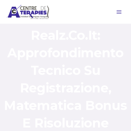
Ir
Main
al
Men
contenido
Realz.co.it:
Approfondimento
Tecnico Su
Registrazione,
Matematica Bonus
E Risoluzione