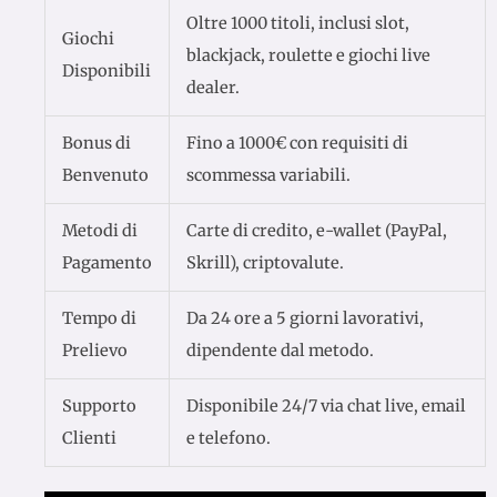
Oltre 1000 titoli, inclusi slot,
Giochi
blackjack, roulette e giochi live
Disponibili
dealer.
Bonus di
Fino a 1000€ con requisiti di
Benvenuto
scommessa variabili.
Metodi di
Carte di credito, e-wallet (PayPal,
Pagamento
Skrill), criptovalute.
Tempo di
Da 24 ore a 5 giorni lavorativi,
Prelievo
dipendente dal metodo.
Supporto
Disponibile 24/7 via chat live, email
Clienti
e telefono.