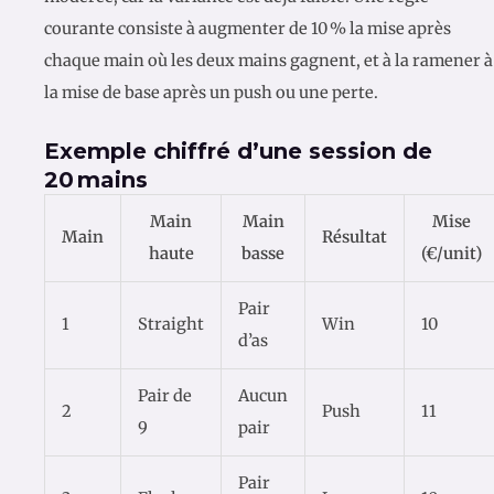
courante consiste à augmenter de 10 % la mise après
chaque main où les deux mains gagnent, et à la ramener à
la mise de base après un push ou une perte.
Exemple chiffré d’une session de
20 mains
Main
Main
Mise
Main
Résultat
haute
basse
(€/unit)
Pair
1
Straight
Win
10
d’as
Pair de
Aucun
2
Push
11
9
pair
Pair