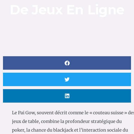
De Jeux En Ligne
Le Pai Gow, souvent décrit comme le « couteau suisse » de
jeux de table, combine la profondeur stratégique du
poker, la chance du blackjack et l’interaction sociale du