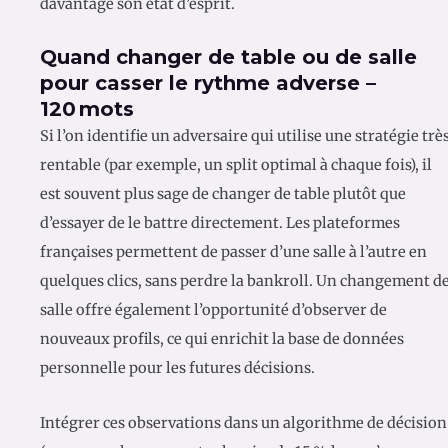
davantage son état d’esprit.
Quand changer de table ou de salle
pour casser le rythme adverse –
120 mots
Si l’on identifie un adversaire qui utilise une stratégie trè
rentable (par exemple, un split optimal à chaque fois), il
est souvent plus sage de changer de table plutôt que
d’essayer de le battre directement. Les plateformes
françaises permettent de passer d’une salle à l’autre en
quelques clics, sans perdre la bankroll. Un changement d
salle offre également l’opportunité d’observer de
nouveaux profils, ce qui enrichit la base de données
personnelle pour les futures décisions.
Intégrer ces observations dans un algorithme de décision