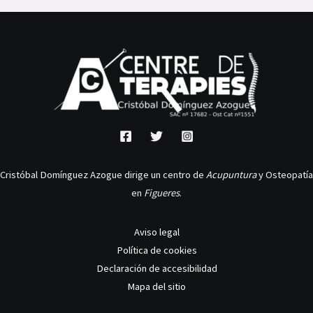
Cristóbal Domínguez Azogue dirige un centro de
Acupuntura
y Osteopatía
en
Figueres
.
Aviso legal
Política de cookies
Declaración de accesibilidad
Mapa del sitio