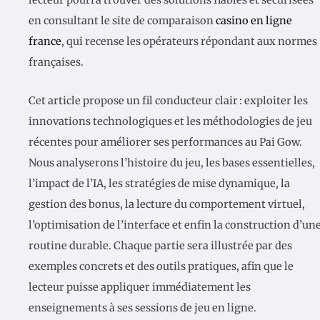
en consultant le site de comparaison
casino en ligne
france
, qui recense les opérateurs répondant aux normes
françaises.
Cet article propose un fil conducteur clair : exploiter les
innovations technologiques et les méthodologies de jeu
récentes pour améliorer ses performances au Pai Gow.
Nous analyserons l’histoire du jeu, les bases essentielles,
l’impact de l’IA, les stratégies de mise dynamique, la
gestion des bonus, la lecture du comportement virtuel,
l’optimisation de l’interface et enfin la construction d’un
routine durable. Chaque partie sera illustrée par des
exemples concrets et des outils pratiques, afin que le
lecteur puisse appliquer immédiatement les
enseignements à ses sessions de jeu en ligne.