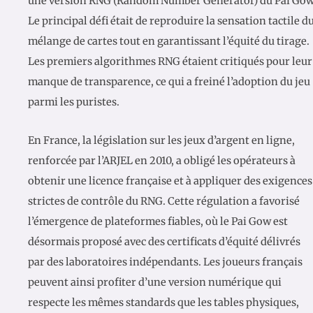
une version RNG (Random Number Generator) du Pai Gow
Le principal défi était de reproduire la sensation tactile d
mélange de cartes tout en garantissant l’équité du tirage.
Les premiers algorithmes RNG étaient critiqués pour leur
manque de transparence, ce qui a freiné l’adoption du jeu
parmi les puristes.
En France, la législation sur les jeux d’argent en ligne,
renforcée par l’ARJEL en 2010, a obligé les opérateurs à
obtenir une licence française et à appliquer des exigences
strictes de contrôle du RNG. Cette régulation a favorisé
l’émergence de plateformes fiables, où le Pai Gow est
désormais proposé avec des certificats d’équité délivrés
par des laboratoires indépendants. Les joueurs français
peuvent ainsi profiter d’une version numérique qui
respecte les mêmes standards que les tables physiques,