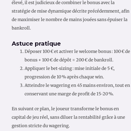
élevé, il est judicieux de combiner le bonus avec la
stratégie de mise dynamique décrite précédemment, afin
de maximiser le nombre de mains jouées sans épuiser la
bankroll.
Astuce pratique
Déposer 100 € et activer le welcome bonus : 100 € de
bonus + 100 € de dépôt = 200 € de bankroll.
Appliquer le bet‑sizing : mise initiale de 5 €,
progression de 10 % après chaque win.
Atteindre le wagering en 45 mains environ, tout en
conservant une marge de profit de 15‑20 %.
En suivant ce plan, le joueur transforme le bonus en
capital de jeu réel, sans diluer la rentabilité grâce à une
gestion stricte du wagering.