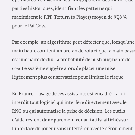
parties historiques, identifiant les patterns qui
maximisent le RTP (Return to Player) moyen de 97,8 %
pour le Pai Gow.
Par exemple, un algorithme peut détecter que, lorsqu’une
main haute contient un brelan de rois et que la main bass
est une paire de dix, la probabilité de push augmente de
6 %. Le système suggère alors de placer une mise
légèrement plus conservatrice pour limiter le risque.
En France, l’usage de ces assistants est encadré : la loi
interdit tout logiciel qui interfère directement avec le
RNG ou qui automatise la prise de décision. Les outils
d’aide restent donc purement consultatifs, affichés sur
l’interface du joueur sans interférer avec le déroulement