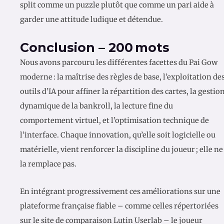
split comme un puzzle plutôt que comme un pari aide à
garder une attitude ludique et détendue.
Conclusion – 200 mots
Nous avons parcouru les différentes facettes du Pai Gow
moderne : la maîtrise des règles de base, l’exploitation de
outils d’IA pour affiner la répartition des cartes, la gestio
dynamique de la bankroll, la lecture fine du
comportement virtuel, et l’optimisation technique de
l’interface. Chaque innovation, qu’elle soit logicielle ou
matérielle, vient renforcer la discipline du joueur ; elle ne
la remplace pas.
En intégrant progressivement ces améliorations sur une
plateforme française fiable – comme celles répertoriées
sur le site de comparaison Lutin Userlab – le joueur