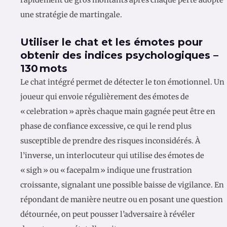
rapidement de gros montants après chaque perte adopte
une stratégie de martingale.
Utiliser le chat et les émotes pour
obtenir des indices psychologiques –
130 mots
Le chat intégré permet de détecter le ton émotionnel. Un
joueur qui envoie régulièrement des émotes de
« celebration » après chaque main gagnée peut être en
phase de confiance excessive, ce qui le rend plus
susceptible de prendre des risques inconsidérés. À
l’inverse, un interlocuteur qui utilise des émotes de
« sigh » ou « facepalm » indique une frustration
croissante, signalant une possible baisse de vigilance. En
répondant de manière neutre ou en posant une question
détournée, on peut pousser l’adversaire à révéler