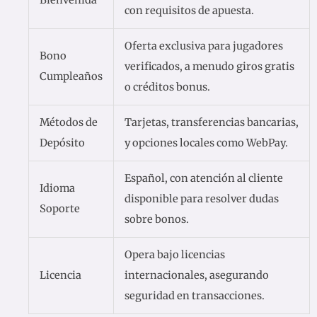
Bienvenida
con requisitos de apuesta.
Oferta exclusiva para jugadores
Bono
verificados, a menudo giros gratis
Cumpleaños
o créditos bonus.
Métodos de
Tarjetas, transferencias bancarias,
Depósito
y opciones locales como WebPay.
Español, con atención al cliente
Idioma
disponible para resolver dudas
Soporte
sobre bonos.
Opera bajo licencias
Licencia
internacionales, asegurando
seguridad en transacciones.