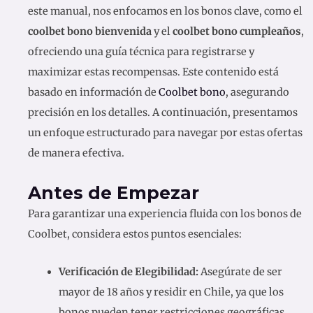
este manual, nos enfocamos en los bonos clave, como el
coolbet bono bienvenida
y el
coolbet bono cumpleaños
,
ofreciendo una guía técnica para registrarse y
maximizar estas recompensas. Este contenido está
basado en información de
Coolbet bono
, asegurando
precisión en los detalles. A continuación, presentamos
un enfoque estructurado para navegar por estas ofertas
de manera efectiva.
Antes de Empezar
Para garantizar una experiencia fluida con los bonos de
Coolbet, considera estos puntos esenciales:
Verificación de Elegibilidad:
Asegúrate de ser
mayor de 18 años y residir en Chile, ya que los
bonos pueden tener restricciones geográficas.