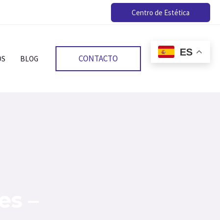
Centro de Estética
ES
CONTACTO
OS
BLOG
es –