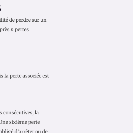
s
lité de perdre sur un
après
n
pertes
is la perte associée est
s consécutives, la
 Une sixième perte
obligé d’arrêter ou de