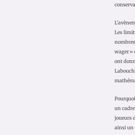
conserva
L’avènem
Les limi
nombres 
wager » 
ont donné
Labouchè
mathéma
Pourquoi 
un cadre 
joueurs d
ainsi un