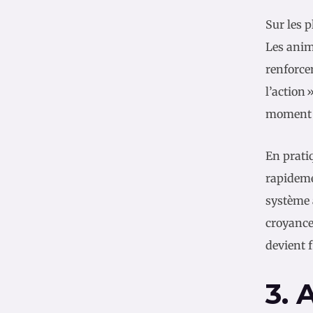
Sur les p
Les anima
renforce
l’action
moment 
En prati
rapideme
système 
croyance
devient 
3. 