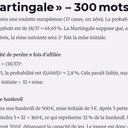
artingale » – 300 mot
ons une roulette européenne (37 cases, un zéro). La probabi
ge/noir est de 18/37 ≈ 48,65 %. La Martingale suppose que, 
ves, la mise suivante sera 2ⁿ fois la mise initiale.
ité de perdre
n
fois d’affilée
 = (18/37)ⁿ.
5, la probabilité est (0,4865)⁵ ≈ 2,8 %. Cela paraît faible, ma
 initiale = 32 × mise.
e bankroll
 une bankroll de 500 €, mise initiale de 5 €. Après 5 perte
indra 5 × 32 = 160 €, ce qui représente 32 % de la bankroll.
rait 320 €, dépassant la capacité de jeu. Le joueur est donc 