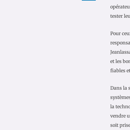
opérateu
tester l
Pour ceu
responsa
Jeanlassa
et les b
fiables e
Dans la s
systèmes
la techno
vendre u
soit pri