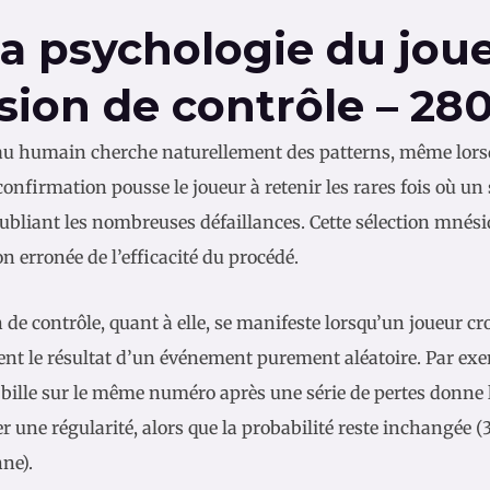
La psychologie du joue
usion de contrôle – 28
au humain cherche naturellement des patterns, même lorsqu
confirmation pousse le joueur à retenir les rares fois où u
oubliant les nombreuses défaillances. Cette sélection mnési
n erronée de l’efficacité du procédé.
n de contrôle, quant à elle, se manifeste lorsqu’un joueur cr
ent le résultat d’un événement purement aléatoire. Par exe
a bille sur le même numéro après une série de pertes donne
 une régularité, alors que la probabilité reste inchangée (
ne).