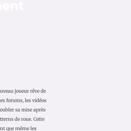
nent
?
ouveau joueur rêve de
Les forums, les vidéos
doubler sa mise après
tterns de roue. Cette
oint que même les