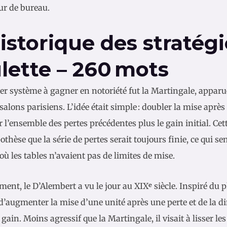
ur de bureau.
Historique des stratég
lette – 260 mots
er système à gagner en notoriété fut la Martingale, apparue
salons parisiens. L’idée était simple : doubler la mise aprè
r l’ensemble des pertes précédentes plus le gain initial. Ce
othèse que la série de pertes serait toujours finie, ce qui se
où les tables n’avaient pas de limites de mise.
ment, le D’Alembert a vu le jour au XIXᵉ siècle. Inspiré du p
d’augmenter la mise d’une unité après une perte et de la d
gain. Moins agressif que la Martingale, il visait à lisser le