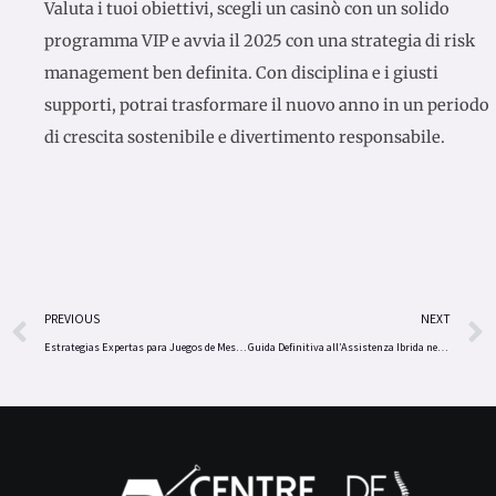
Valuta i tuoi obiettivi, scegli un casinò con un solido
programma VIP e avvia il 2025 con una strategia di risk
management ben definita. Con disciplina e i giusti
supporti, potrai trasformare il nuovo anno in un periodo
di crescita sostenibile e divertimento responsabile.
Prev
PREVIOUS
NEXT
Estrategias Expertas para Juegos de Mesa en Magius Casino
Guida Definitiva all’Assistenza Ibrida nei Casinò Online: Come AI e Operatori Umani Garantiscono Supporto Sempre Attivo, Riducendo i Tempi di Attesa e Potenziando la Sicurezza del Gioco per tutti i giocatori