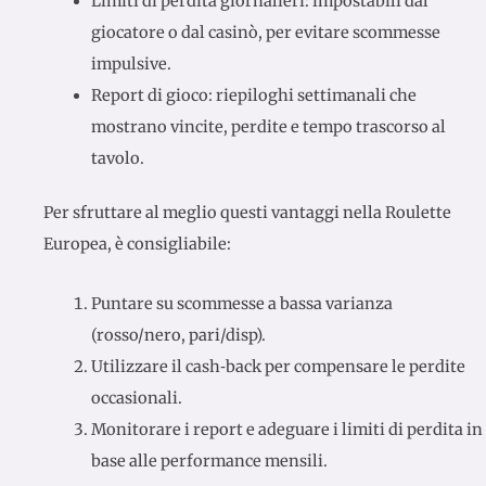
Limiti di perdita giornalieri: impostabili dal
giocatore o dal casinò, per evitare scommesse
impulsive.
Report di gioco: riepiloghi settimanali che
mostrano vincite, perdite e tempo trascorso al
tavolo.
Per sfruttare al meglio questi vantaggi nella Roulette
Europea, è consigliabile:
Puntare su scommesse a bassa varianza
(rosso/nero, pari/disp).
Utilizzare il cash‑back per compensare le perdite
occasionali.
Monitorare i report e adeguare i limiti di perdita in
base alle performance mensili.