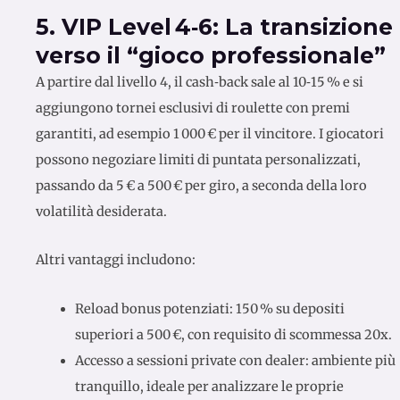
5. VIP Level 4‑6: La transizione
verso il “gioco professionale”
A partire dal livello 4, il cash‑back sale al 10‑15 % e si
aggiungono tornei esclusivi di roulette con premi
garantiti, ad esempio 1 000 € per il vincitore. I giocatori
possono negoziare limiti di puntata personalizzati,
passando da 5 € a 500 € per giro, a seconda della loro
volatilità desiderata.
Altri vantaggi includono:
Reload bonus potenziati: 150 % su depositi
superiori a 500 €, con requisito di scommessa 20x.
Accesso a sessioni private con dealer: ambiente più
tranquillo, ideale per analizzare le proprie