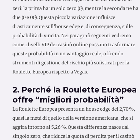
zeri: la prima ha un solo zero (0), mentre la seconda ne ha
due (0 e 00). Questa piccola variazione influisce
drasticamente sull’house edge e, di conseguenza, sulle
probabilità di vincita. Nei paragrafi seguenti vedremo
come i livelli VIP dei casinò online possano trasformare
queste probabilità in un vantaggio reale, offrendo
strumenti di gestione del rischio più sofisticati per la
Roulette Europea rispetto a Vegas.
2. Perché la Roulette Europea
offre “migliori probabilità”
La Roulette Europea presenta un house edge del 2,70 %,
quasi la metà di quello della versione americana, che si
aggira intorno al 5,26 %. Questa differenza nasce dal
singolo zero, che riduce la quota di perdita per il casinò.