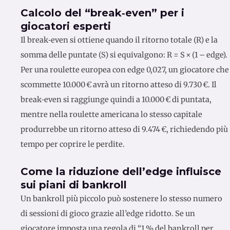
Calcolo del “break‑even” per i
giocatori esperti
Il break‑even si ottiene quando il ritorno totale (R) e la
somma delle puntate (S) si equivalgono: R = S × (1 – edge).
Per una roulette europea con edge 0,027, un giocatore che
scommette 10.000 € avrà un ritorno atteso di 9.730 €. Il
break‑even si raggiunge quindi a 10.000 € di puntata,
mentre nella roulette americana lo stesso capitale
produrrebbe un ritorno atteso di 9.474 €, richiedendo più
tempo per coprire le perdite.
Come la riduzione dell’edge influisce
sui piani di bankroll
Un bankroll più piccolo può sostenere lo stesso numero
di sessioni di gioco grazie all’edge ridotto. Se un
giocatore imposta una regola di “1 % del bankroll per