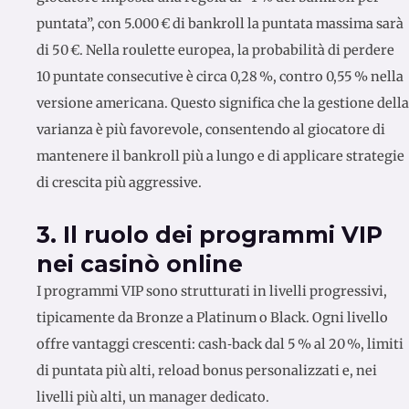
puntata”, con 5.000 € di bankroll la puntata massima sarà
di 50 €. Nella roulette europea, la probabilità di perdere
10 puntate consecutive è circa 0,28 %, contro 0,55 % nella
versione americana. Questo significa che la gestione della
varianza è più favorevole, consentendo al giocatore di
mantenere il bankroll più a lungo e di applicare strategie
di crescita più aggressive.
3. Il ruolo dei programmi VIP
nei casinò online
I programmi VIP sono strutturati in livelli progressivi,
tipicamente da Bronze a Platinum o Black. Ogni livello
offre vantaggi crescenti: cash‑back dal 5 % al 20 %, limiti
di puntata più alti, reload bonus personalizzati e, nei
livelli più alti, un manager dedicato.