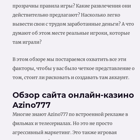
прозрачны правила игры? Какие развлечения они
действительно предлагают? Насколько легко
вывести свои с трудом заработанные деньги? А что
думают об этом месте реальные игроки, которые
там играли?
В этом обзоре мы постараемся охватить все эти
факторы, чтобы у вас было четкое представление о
том, стоит ли рисковать и создавать там аккаунт.
Обзор сайта онлайн-казино
Azino777
Многие знают Azino777 по встроенной рекламе в
фильмах и телесериалах. Но это не просто
агрессивный маркетинг. Это также игровая