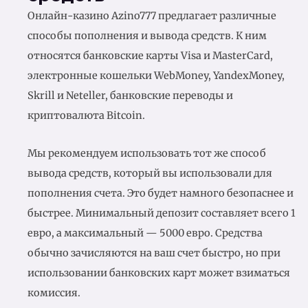
Онлайн-казино Azino777 предлагает различные
способы пополнения и вывода средств. К ним
относятся банковские карты Visa и MasterCard,
электронные кошельки WebMoney, YandexMoney,
Skrill и Neteller, банковские переводы и
криптовалюта Bitcoin.
Мы рекомендуем использовать тот же способ
вывода средств, который вы использовали для
пополнения счета. Это будет намного безопаснее и
быстрее. Минимальный депозит составляет всего 1
евро, а максимальный — 5000 евро. Средства
обычно зачисляются на ваш счет быстро, но при
использовании банковских карт может взиматься
комиссия.