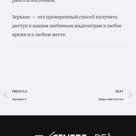
работоспособным.
Зеркало — это проверенный способ получить
доступ к вашим любимым видеоиграм в любое
время и в любом месте.
Prev
PREVIOUS
NEXT
Адмирал X
Виды проституток