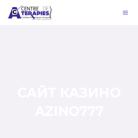
Ir
Main
al
Men
contenido
САЙТ КАЗИНО
AZINO777