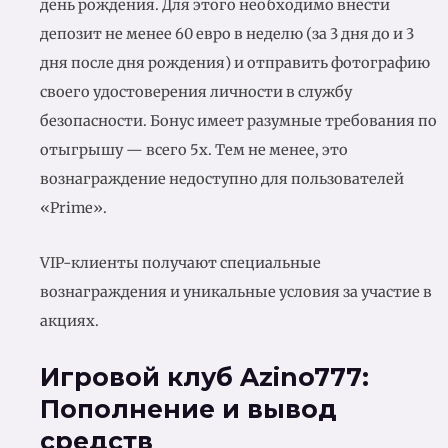
день рождения. Для этого необходимо внести
депозит не менее 60 евро в неделю (за 3 дня до и 3
дня после дня рождения) и отправить фотографию
своего удостоверения личности в службу
безопасности. Бонус имеет разумные требования по
отыгрышу — всего 5x. Тем не менее, это
вознаграждение недоступно для пользователей
«Prime».
VIP-клиенты получают специальные
вознаграждения и уникальные условия за участие в
акциях.
Игровой клуб Azino777:
Пополнение и вывод
средств