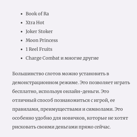
Book of Ra
Xtra Hot
Joker Stoker
Moon Princess
1 Reel Fruits
Charge Combat и многие другие
Большинство слотов можно установить в
демонстрационном режиме. Это позволяет играть
бесплатно, используя онлайн-деньги. Это
отличный способ познакомиться с игрой, ее
правилами, преимуществами и символами. Это
особенно удобно для новичков, которые не хотят
рисковать своими деньгами прямо сейчас.