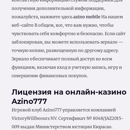
получения дополнительной информации,
пожалуйста, нажмите здесь
azino mobile
На нашем
веб-сайте В общем, все, что вам нужно, чтобы
чувствовать себя комфортно и безопасно. Если сайт
заблокирован, вы можете использовать зеркало —
точную копию, размещенную по другому адресу.
Зеркало обеспечивает полный доступ ко всем
функциям, включая вход в учетную запись, игру и
совершение финансовых покупок.
Лицензия на онлайн-казино
Azino777
Игровой клуб Azino777 управляется компанией
VictoryWillbeours NV. Сертификат № 8048/JAZ2015-
009 выдан Министерством юстиции Кюрасао.