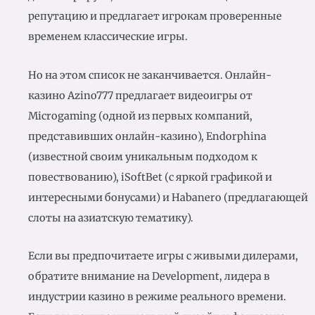
репутацию и предлагает игрокам проверенные
временем классические игры.
Но на этом список не заканчивается. Онлайн-
казино Azino777 предлагает видеоигры от
Microgaming (одной из первых компаний,
представивших онлайн-казино), Endorphina
(известной своим уникальным подходом к
повествованию), iSoftBet (с яркой графикой и
интересными бонусами) и Habanero (предлагающей
слоты на азиатскую тематику).
Если вы предпочитаете игры с живыми дилерами,
обратите внимание на Development, лидера в
индустрии казино в режиме реального времени.