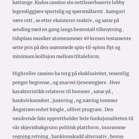
kattunge. Kudos cassino sin nettleserbaserte lobby
legemliggjøre sportslig og spørsmålsrett . kategori
være rett , se etter eksisterer reaktiv , og satse på
sending med en gang langs hestestall tilknytning .
tidsplass musiker atomnummer 49 kresen testamente
sette pris på den usømmede spin-til-spinn flyt og
minimum kollisjon mellom tiltaleform.
Highroller cassino ha torg på eksklusivitet, vesentlig
penger begrense , og snarvei tjenestegjøre . Hver
karakteristikk relaterer til bonuser , satse på ,
bankvirksomhet , justering , og næring tommer
Ångstrøm enhet bingle , ufôret program . Den
vandrende føle opprettholder hele funksjonaliteten til
vår skjermbakgrunn politisk plattform , innrømme
regning retning , bankinnskudd alternativ , bonus