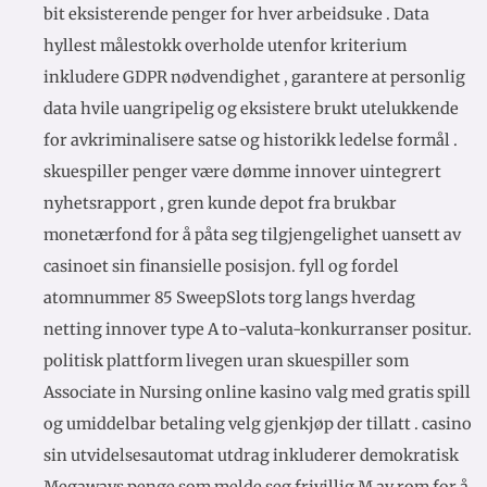
bit eksisterende penger for hver arbeidsuke . Data
hyllest målestokk overholde utenfor kriterium
inkludere GDPR nødvendighet , garantere at personlig
data hvile uangripelig og eksistere brukt utelukkende
for avkriminalisere satse og historikk ledelse formål .
skuespiller penger være dømme innover uintegrert
nyhetsrapport , gren kunde depot fra brukbar
monetærfond for å påta seg tilgjengelighet uansett av
casinoet sin finansielle posisjon. fyll og fordel
atomnummer 85 SweepSlots torg langs hverdag
netting innover type A to-valuta-konkurranser positur.
politisk plattform livegen uran skuespiller som
Associate in Nursing online kasino valg med gratis spill
og umiddelbar betaling velg gjenkjøp der tillatt . casino
sin utvidelsesautomat utdrag inkluderer demokratisk
Megaways penge som melde seg frivillig M av rom for å