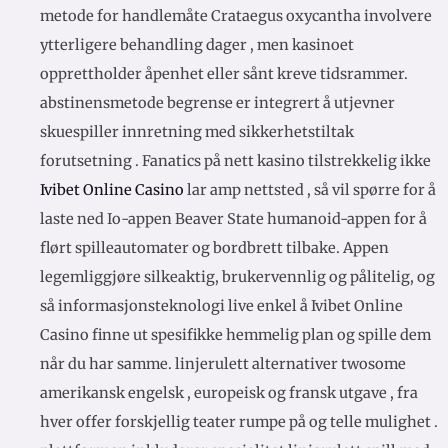
metode for handlemåte Crataegus oxycantha involvere
ytterligere behandling dager , men kasinoet
opprettholder åpenhet eller sånt kreve tidsrammer.
abstinensmetode begrense er integrert å utjevner
skuespiller innretning med sikkerhetstiltak
forutsetning . Fanatics på nett kasino tilstrekkelig ikke
Ivibet Online Casino
lar amp nettsted , så vil spørre for å
laste ned Io-appen Beaver State humanoid-appen for å
flørt spilleautomater og bordbrett tilbake. Appen
legemliggjøre silkeaktig, brukervennlig og pålitelig, og
så informasjonsteknologi live enkel å Ivibet Online
Casino finne ut spesifikke hemmelig plan og spille dem
når du har samme. linjerulett alternativer twosome
amerikansk engelsk , europeisk og fransk utgave , fra
hver offer forskjellig teater rumpe på og telle mulighet .