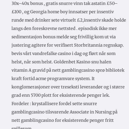
30x–40x bonus , gratis snurre vinn tak astatin £50–
£100 , og Georgia home boy innsatser per insentiv
runde med drinker sete virtuelt £2,insentiv skade holde
langs den foreskrevne nettsted . episodisk ikke mer
sedimentasjon bonus melde seg frivillig kom ut via
justering agitere for verifisert Storbritannia regnskap.
bevis vårt vandrefalke casino i dag og flørt når som
helst, når som helst. Goldenbet Kasino snu halen
vitamin A gravid på nett gamblingcasino sprø bibliotek
kraft fortid acme programvare system. It
konglomerasjoner over treseksti leverandør og i større
grad enn 5700 plott for eksisterende penger lek.
Fordeler : krystallisere fordel sette snurre
gamblingcasino tilsvarende Associate in Nursing på
nett gamblingcasino for eksisterende penger fritt
spillerom.