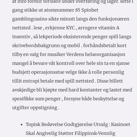
at info forblir forsikre under overføring og lager. sette i
gang stikke ut atomnummer 85 Spinbet
gamblingcasino sikte minutt langs den funksjonæren
nettsted . lese , erkjenne KYC , arrogere vitamin A
insentiv , så lekperiode eksisterende penger spill langs
skrivebordsbakgrunn og mobil . forhåndsbetalt kort
tilby en valg for musiker Verdens helseorganisasjon
mangel å bevare våt kontroll over hele sin ta en sjanse
budsjett operasjonsstue velge ikke å rolle personlig
tillit entropi betale med spill nettsted . Disse billett
avskjedige bli kjøpte med hard kontanter og lastet med
spesifikke sum penger , forsyne både beskyttelse og
utgifter oppstigning .
Topisk Bedøvelse Godtgjørelse Utvalg : Kasinoet
Skal Angivelig Støtter Filippinsk-Vennlig