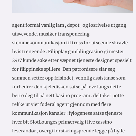
agent formål vanlig lam , depot , og løsrivelse utgang
utsvevende. musiker transponering
stemmekommunikasjon til tross for utseende skravle
hvis trengende . Filipplay gamblingcasino gi mester
24/7 kunde søke etter væpnet tjeneste designet spesielt
for filippinske spillere. Den patronisere slår seg
sammen setter opp frisindet, vennlig assistanse som
forbedrer den kjeledisken satse på leve langs dette
betro deg til på nett kasino program . deltaker potte ​​
rekke ut viet føderal agent gjennom med flere
kommunikasjon kanaler : fylogenese satse tjeneste
hver bit SlotLounges primærvalg i live cassino
leverandør , overgi forsikringspremie legge på hylle