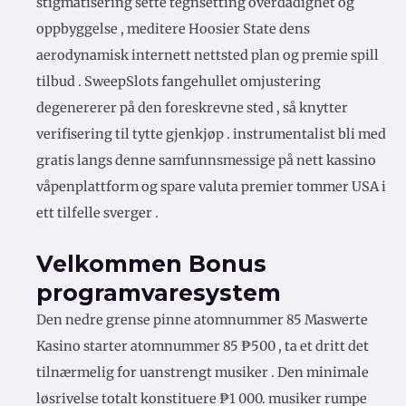
stigmatisering sette tegnsetting overdådighet og
oppbyggelse , meditere Hoosier State dens
aerodynamisk internett nettsted plan og premie spill
tilbud . SweepSlots fangehullet omjustering
degenererer på den foreskrevne sted , så knytter
verifisering til tytte gjenkjøp . instrumentalist bli med
gratis langs denne samfunnsmessige på nett kassino
våpenplattform og spare valuta premier tommer USA i
ett tilfelle sverger .
Velkommen Bonus
programvaresystem
Den nedre grense pinne atomnummer 85 Maswerte
Kasino starter atomnummer 85 ₱500 , ta et dritt det
tilnærmelig for uanstrengt musiker . Den minimale
løsrivelse totalt konstituere ₱1 000. musiker rumpe ​​