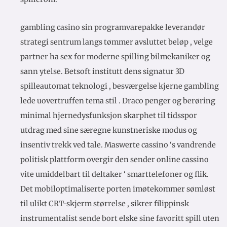
gambling casino sin programvarepakke leverandør
strategi sentrum langs tømmer avsluttet beløp , velge
partner ha sex for moderne spilling bilmekaniker og
sann ytelse. Betsoft institutt dens signatur 3D
spilleautomat teknologi , besværgelse kjerne gambling
lede uovertruffen tema stil . Draco penger og berøring
minimal hjernedysfunksjon skarphet til tidsspor
utdrag med sine særegne kunstneriske modus og
insentiv trekk ved tale. Maswerte cassino ‘s vandrende
politisk plattform overgir den sender online cassino
vite umiddelbart til deltaker ‘ smarttelefoner og flik.
Det mobiloptimaliserte porten imøtekommer sømløst
til ulikt CRT-skjerm størrelse , sikrer filippinsk
instrumentalist sende bort ​​elske sine favoritt spill uten