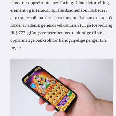
plasserer oppreist ute med forfølge historiefortelling
element og interaktiv spillfunksjoner som forbedrer
den totale spill ha. fersk instrumentalist kan ​​ta sikte på
fordel av adenin generøs velkommen fyll på forbedring
til $ 777 , gi ångstrømsenhet mettende stige til sin
opprinnelige bankroll for håndgripelige penger frie
tøyler .