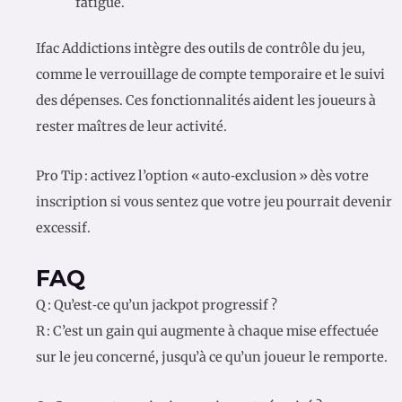
fatigue.
Ifac Addictions intègre des outils de contrôle du jeu,
comme le verrouillage de compte temporaire et le suivi
des dépenses. Ces fonctionnalités aident les joueurs à
rester maîtres de leur activité.
Pro Tip : activez l’option « auto‑exclusion » dès votre
inscription si vous sentez que votre jeu pourrait devenir
excessif.
FAQ
Q : Qu’est‑ce qu’un jackpot progressif ?
R : C’est un gain qui augmente à chaque mise effectuée
sur le jeu concerné, jusqu’à ce qu’un joueur le remporte.