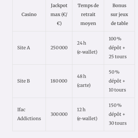
Jackpot
Temps de
Bonus
Casino
max (€/
retrait
sur jeux
€)
moyen
de table
100 %
24 h
Site A
250 000
dépôt +
(e‑wallet)
25 tours
50 %
48 h
Site B
180 000
dépôt +
(carte)
10 tours
150 %
Ifac
12 h
300 000
dépôt +
Addictions
(e‑wallet)
30 tours