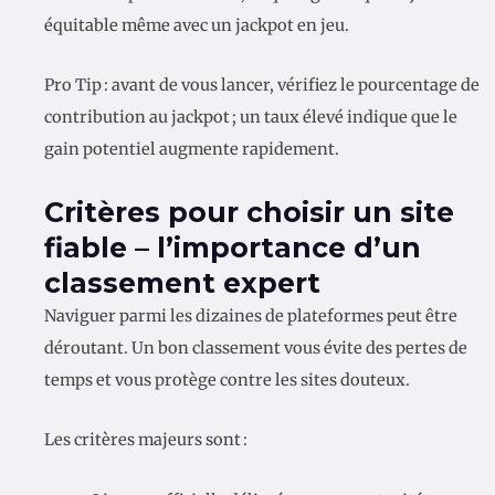
équitable même avec un jackpot en jeu.
Pro Tip : avant de vous lancer, vérifiez le pourcentage de
contribution au jackpot ; un taux élevé indique que le
gain potentiel augmente rapidement.
Critères pour choisir un site
fiable – l’importance d’un
classement expert
Naviguer parmi les dizaines de plateformes peut être
déroutant. Un bon classement vous évite des pertes de
temps et vous protège contre les sites douteux.
Les critères majeurs sont :