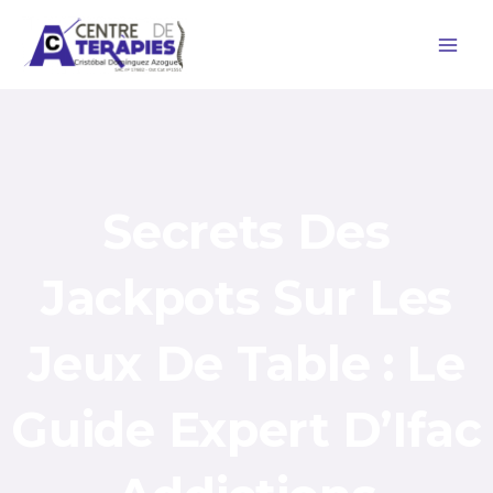
Ir
Main
al
Men
contenido
Secrets Des
Jackpots Sur Les
Jeux De Table : Le
Guide Expert D’Ifac