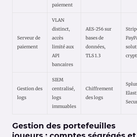
paiement
VLAN
distinct,
AES‑256 sur
Strip
Serveur de
accès
bases de
PayPa
paiement
limité aux
données,
solut
API
TLS 1.3
cryp
bancaires
SIEM
Splu
Gestion des
centralisé,
Chiffrement
Elast
logs
logs
des logs
Secur
immuables
Gestion des portefeuilles
joueurs : comptes ségrégés et