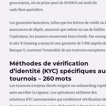
gros enjeux, où un prize‑pool de 10 000 € est isolé du
cash‑flow quotidien.
Les garanties bancaires, telles que les lettres de crédit ou 
assurances de dépôt, assurent que même en cas de faillite
l’opérateur, les joueurs conservent leurs fonds. Par exemp
le site X‑Gaming a souscrit une garantie de 5 M€ auprès de
Banque Y, couvrant l’ensemble de ses tournois européens.
Méthodes de vérification
d’identité (KYC) spécifiques a
tournois – 260 mots
Les tournois à enjeux élevés exigent un onboarding rapi
sans sacrifier la rigueur. Les opérateurs utilisent des
solutions KYC automatisées qui combinent vérification d