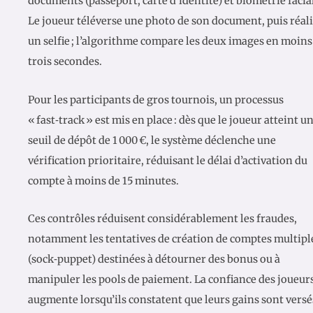
documents (passeport, carte d’identité) et biométrie facia
Le joueur téléverse une photo de son document, puis réal
un selfie ; l’algorithme compare les deux images en moins
trois secondes.
Pour les participants de gros tournois, un processus
« fast‑track » est mis en place : dès que le joueur atteint u
seuil de dépôt de 1 000 €, le système déclenche une
vérification prioritaire, réduisant le délai d’activation du
compte à moins de 15 minutes.
Ces contrôles réduisent considérablement les fraudes,
notamment les tentatives de création de comptes multipl
(sock‑puppet) destinées à détourner des bonus ou à
manipuler les pools de paiement. La confiance des joueur
augmente lorsqu’ils constatent que leurs gains sont versé