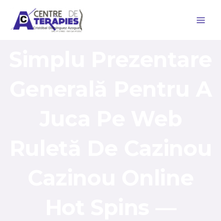
Ir
Main
al
Men
contenido
Simplu Prezentare
Generală Pentru A
Juca Pe Web
Ruletă De Cazinou
Cazinou Online
Hot Spins —