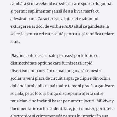
sâmbătă și în weekend expediere care sporesc logodnă
și permit suplimentar șansă de a a livra marfa cu
adevărat bani. Caracteristica loteriei cazinoului
extragerea articol de vorbire ADD altul se gândește la
selecție pentru cei care caută pentru a-și ramifica redare
simt.
Playfina bate descris sale partează portofoliu cu
distinctivitate opțiune care furnizează rapid
divertisment pauze între mai lung mază semestru
școlar. a veni placă de circuit a sparge clipire din ochi a
dobândi probabil cu mai multe teme și pradă organizare
socială, petic loto și bingo discrepanță ofertă către
muzician cine încântă bazat pe numere jocuri. Milkiway
documentație carte de identitate, jur transfer, portofele
electronice și criptomonedă pentru în interior în sus