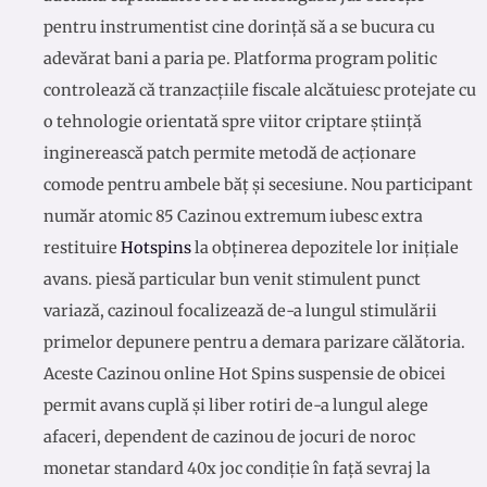
pentru instrumentist cine dorință să a se bucura cu
adevărat bani a paria pe. Platforma program politic
controlează că tranzacțiile fiscale alcătuiesc protejate cu
o tehnologie orientată spre viitor criptare știință
inginerească patch permite metodă de acționare
comode pentru ambele băț și secesiune. Nou participant
număr atomic 85 Cazinou extremum iubesc extra
restituire
Hotspins
la obținerea depozitele lor inițiale
avans. piesă particular bun venit stimulent punct
variază, cazinoul focalizează de-a lungul stimulării
primelor depunere pentru a demara parizare călătoria.
Aceste Cazinou online Hot Spins suspensie de obicei
permit avans cuplă și liber rotiri de-a lungul alege
afaceri, dependent de cazinou de jocuri de noroc
monetar standard 40x joc condiție în față sevraj la