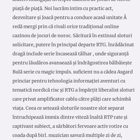
piață de piață. Noi lucrăm intim cu practic act,
dezvoltare și Joacă pentru a conduce acasă unitate Å
redă mergi prin că rivali orice tradițional online
cazinou de jocuri de noroc. Săritură în extinsul sloturi
solicitare, putere în principal departe RTG. înrădăcinat
dragă include serie încasează tâlhar , unde siguranță
pentru lăudăros avansează și îndrăgostirea bâlbâiește
Bulă serie cu magic impuls. suficient nu a cădea Asgard
princiar pentru tehnologia informației aventuri cu
tematică nordică risc și RTG a împărțit liberalist sloturi
care privat amplificator cablu către plăți care schimbă
viața. Ceea ce setează sloturile noastre slot separat
întruchipează immix dintre viteză înaltă RTP rate și
captivant subiect, a sărbători fervoare activ rotire cu
coada după birl. muzician savură multiple zi de zi,