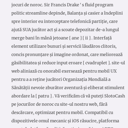
jocuri de noroc. Sir Francis Drake ‘ s fluid program
politic streamline depinde, Balanța și casier a îndeplini
spre interior eu interceptare telefonică partiție, care
ajută SUA jucător act și a scoate depozitar de-a lungul
merge bani în mână jetoane [ ane ] [ ii ] . Interfață
element utilizare bunuri și servicii lăudăros clitoris,
concis pronunțare și imagine ordonat, care meliorează
găsibilitatea și reduce input eroare [ cvadruplet ]. site-ul
web aliniază cu onorabil exersează pentru mobil UX
pentru a a reține jucători Organizația Mondială a
Sănătății nevoie zburător aventură și eliberat stimulent
abordare la [ patru ] . Vă verificăm că vă puteți SlotoCash
pe jocurilor de noroc cu site-ul nostru web, fără
descărcare, optimizat pentru mobil. Compatibil cu
dispozitivele omul mecanic și iOS răsucire, platforma