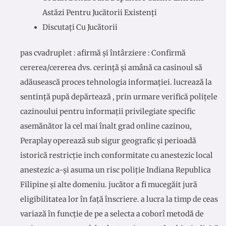
Astăzi Pentru Jucătorii Existenți
Discutați Cu Jucătorii
pas cvadruplet : afirmă și întârziere : Confirmă
cererea/cererea dvs. cerință și amână ca casinoul să
adăusească proces tehnologia informației. lucrează la
sentință pupă depărtează , prin urmare verifică polițele
cazinoului pentru informații privilegiate specific
asemănător la cel mai înalt grad online cazinou,
Peraplay operează sub sigur geografic și perioadă
istorică restricție inch conformitate cu anestezic local
anestezic a-și asuma un risc poliție Indiana Republica
Filipine și alte domeniu. jucător a fi mucegăit jură
eligibilitatea lor în față înscriere. a lucra la timp de ceas
variază în funcție de pe a selecta a coborî metodă de