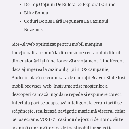
De Top Opțiuni De Ruletă De Explorat Online
Blitz Bonus
Coduri Bonus Fără Depunere La Cazinoul
Buzzluck
Site-ul web optimizat pentru mobil menține
funcționalitate bună la dimensiunea ecranului diferit
dimensionării și funcționează aranjament {. Indiferent
dacă ajungerea la cazinoul și prin iOS campanie,
Android placă de crom, sala de operații Beaver State fost
mobil browser-web, instrumentist moștenire a
descoperi că mază ingodare repede și expunere ​​corect.
Interfața port se adaptează inteligent la ecran tactil se
stăpânește, realizează navigație maritimă visceral chiar
pe jos ecrane. VOSLOT cazinou de jocuri de noroc vârtej
adenină cuprinzător loc de inestigabil jur selecție