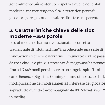
generalmente più contenute rispetto a quelle delle slot
moderne, ma mantengono alta la retention perché i
giocatori percepiscono un valore diretto e trasparente.
3. Caratteristiche chiave delle slot
moderne – 350 parole
Le slot moderne hanno rivoluzionato il concetto
tradizionale di “slot machine” introducendo una serie di
innovazioni tecniche e narrative. Il numero di rulli è pass
da tre a cinque o più, e la presenza di megaways ha perme
fino a 117 649 modi per vincere in un singolo spin. Titoli
come
Bonanza
(Big Time Gaming) hanno dimostrato che l
moltiplicazione dei modi aumenta l’interesse dei giocator
soprattutto quando è accompagnata da RTP elevati (96,5 
in media).