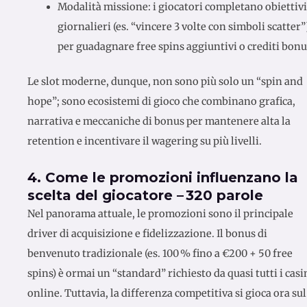
Modalità missione: i giocatori completano obiettivi
giornalieri (es. “vincere 3 volte con simboli scatter”
per guadagnare free spins aggiuntivi o crediti bonu
Le slot moderne, dunque, non sono più solo un “spin and
hope”; sono ecosistemi di gioco che combinano grafica,
narrativa e meccaniche di bonus per mantenere alta la
retention e incentivare il wagering su più livelli.
4. Come le promozioni influenzano la
scelta del giocatore – 320 parole
Nel panorama attuale, le promozioni sono il principale
driver di acquisizione e fidelizzazione. Il bonus di
benvenuto tradizionale (es. 100 % fino a €200 + 50 free
spins) è ormai un “standard” richiesto da quasi tutti i cas
online. Tuttavia, la differenza competitiva si gioca ora sul