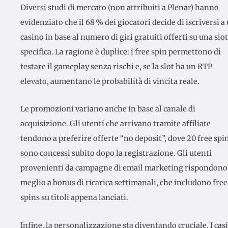
Diversi studi di mercato (non attribuiti a Plenar) hanno
evidenziato che il 68 % dei giocatori decide di iscriversi a
casino in base al numero di giri gratuiti offerti su una slot
specifica. La ragione è duplice: i free spin permettono di
testare il gameplay senza rischi e, se la slot ha un RTP
elevato, aumentano le probabilità di vincita reale.
Le promozioni variano anche in base al canale di
acquisizione. Gli utenti che arrivano tramite affiliate
tendono a preferire offerte “no deposit”, dove 20 free spi
sono concessi subito dopo la registrazione. Gli utenti
provenienti da campagne di email marketing rispondono
meglio a bonus di ricarica settimanali, che includono free
spins su titoli appena lanciati.
Infine, la personalizzazione sta diventando cruciale. I cas