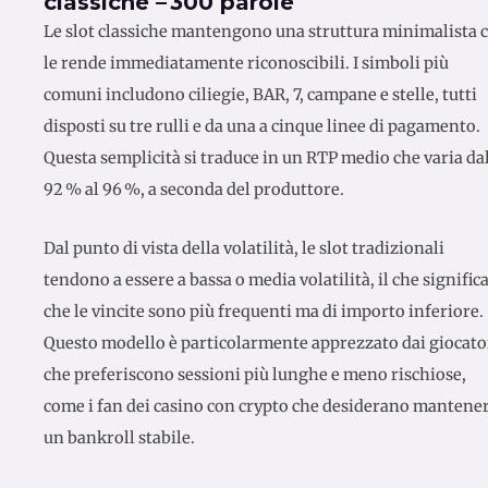
classiche – 300 parole
Le slot classiche mantengono una struttura minimalista 
le rende immediatamente riconoscibili. I simboli più
comuni includono ciliegie, BAR, 7, campane e stelle, tutti
disposti su tre rulli e da una a cinque linee di pagamento.
Questa semplicità si traduce in un RTP medio che varia da
92 % al 96 %, a seconda del produttore.
Dal punto di vista della volatilità, le slot tradizionali
tendono a essere a bassa o media volatilità, il che signific
che le vincite sono più frequenti ma di importo inferiore.
Questo modello è particolarmente apprezzato dai giocato
che preferiscono sessioni più lunghe e meno rischiose,
come i fan dei casino con crypto che desiderano mantene
un bankroll stabile.