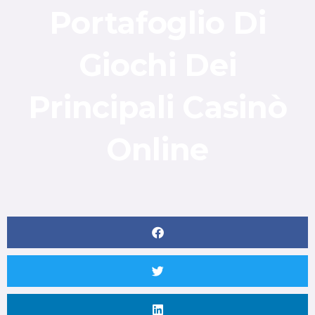
Portafoglio Di
Giochi Dei
Principali Casinò
Online