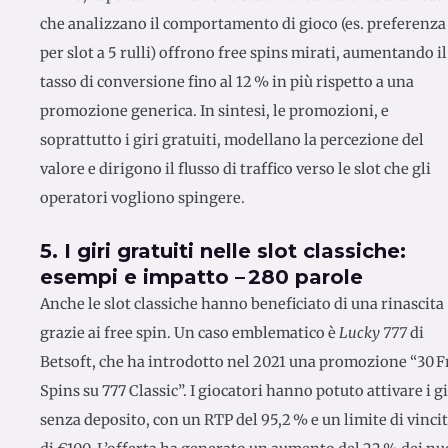
che analizzano il comportamento di gioco (es. preferenza
per slot a 5 rulli) offrono free spins mirati, aumentando il
tasso di conversione fino al 12 % in più rispetto a una
promozione generica. In sintesi, le promozioni, e
soprattutto i giri gratuiti, modellano la percezione del
valore e dirigono il flusso di traffico verso le slot che gli
operatori vogliono spingere.
5. I giri gratuiti nelle slot classiche:
esempi e impatto – 280 parole
Anche le slot classiche hanno beneficiato di una rinascita
grazie ai free spin. Un caso emblematico è
Lucky 777
di
Betsoft, che ha introdotto nel 2021 una promozione “30 F
Spins su 777 Classic”. I giocatori hanno potuto attivare i gi
senza deposito, con un RTP del 95,2 % e un limite di vinci