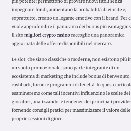
più potente: permettono di provare nuovi titoli senza
impegnare fondi, aumentano la probabilità di vincite e,
soprattutto, creano un legame emotivo con il brand. Per c
vuole approfondire il panorama dei bonus più vantaggios
il sito
migliori crypto casino
raccoglie una panoramica
aggiornata delle offerte disponibili nel mercato.
Le slot, che siano classiche o moderne, non esistono più i
un vuoto promozionale; sono parte integrante di un
ecosistema di marketing che include bonus di benvenuto,
cashback, tornei e programmi di fedeltà. In questo articol
esamineremo come tali incentivi influenzino le scelte dei
giocatori, analizzando le tendenze dei principali provider
fornendo consigli pratici per massimizzare il valore delle
proprie sessioni di gioco.