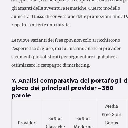
gli amanti delle avventure tematiche. Questo modello
aumenta il tasso di conversione delle promozioni fino al 
rispetto a offerte non mirate.
Le nuove varianti dei free spin non solo arricchiscono
l’esperienza di gioco, ma forniscono anche ai provider
strumenti più sofisticati per segmentare il pubblico e
ottimizzare le campagne di marketing.
7. Analisi comparativa dei portafogli d
gioco dei principali provider – 380
parole
Media
Free‑Spin
% Slot
% Slot
Provider
Bonus
Classiche
Moderne