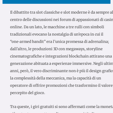
Il dibattito tra slot classiche e slot moderne è da sempre a
centro delle discussioni nei forum di appassionati di casi
online. Da un lato, le macchine a tre rulli con simboli
tradizionali evocano la nostalgia di un’epoca in cui il
“one‑armed bandit” era l’unica promessa di adrenalina;
dall’altro, le produzioni 3D con megaways, storyline
cinematografiche e integrazioni blockchain attirano una
generazione abituata a esperienze immersive. Negli ultim
anni, però, il vero discriminante non è più il design grafic
la complessità della meccanica, ma la capacità di un
operatore di offrire promozioni che trasformino il valore
percepito del gioco.
Tra queste, i giri gratuiti si sono affermati come la monet