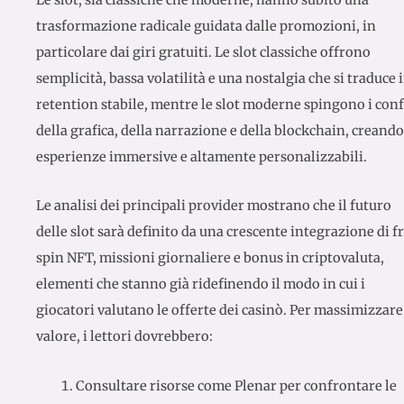
trasformazione radicale guidata dalle promozioni, in
particolare dai giri gratuiti. Le slot classiche offrono
semplicità, bassa volatilità e una nostalgia che si traduce 
retention stabile, mentre le slot moderne spingono i conf
della grafica, della narrazione e della blockchain, creando
esperienze immersive e altamente personalizzabili.
Le analisi dei principali provider mostrano che il futuro
delle slot sarà definito da una crescente integrazione di f
spin NFT, missioni giornaliere e bonus in criptovaluta,
elementi che stanno già ridefinendo il modo in cui i
giocatori valutano le offerte dei casinò. Per massimizzare 
valore, i lettori dovrebbero:
Consultare risorse come Plenar per confrontare le