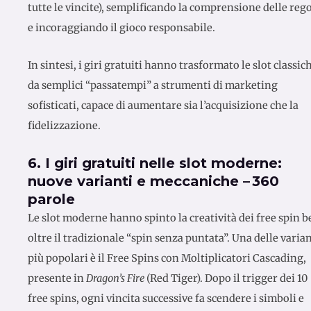
tutte le vincite), semplificando la comprensione delle reg
e incoraggiando il gioco responsabile.
In sintesi, i giri gratuiti hanno trasformato le slot classic
da semplici “passatempi” a strumenti di marketing
sofisticati, capace di aumentare sia l’acquisizione che la
fidelizzazione.
6. I giri gratuiti nelle slot moderne:
nuove varianti e meccaniche – 360
parole
Le slot moderne hanno spinto la creatività dei free spin b
oltre il tradizionale “spin senza puntata”. Una delle varian
più popolari è il Free Spins con Moltiplicatori Cascading,
presente in
Dragon’s Fire
(Red Tiger). Dopo il trigger dei 10
free spins, ogni vincita successive fa scendere i simboli e