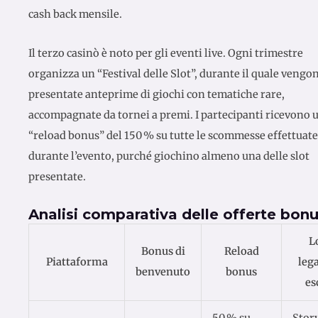
cash back mensile.
Il terzo casinò è noto per gli eventi live. Ogni trimestre
organizza un “Festival delle Slot”, durante il quale vengo
presentate anteprime di giochi con tematiche rare,
accompagnate da tornei a premi. I partecipanti ricevono 
“reload bonus” del 150 % su tutte le scommesse effettuate
durante l’evento, purché giochino almeno una delle slot
presentate.
Analisi comparativa delle offerte bon
L
Bonus di
Reload
Piattaforma
lega
benvenuto
bonus
es