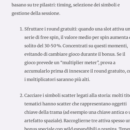
basano su tre pilastri: timing, selezione dei simboli e
gestione della sessione.
Sfruttare i round gratuiti: quando una slot attiva u
serie di free spin, il valore medio per spin aumenta 
solito del 30‑50 %. Concentrati su questi momenti,
evitando di cambiare gioco durante il bonus. Se il
gioco prevede un “multiplier meter”, prova a
accumularlo prima di innescare il round gratuito, c
i moltiplicatori saranno più alti.
Cacciare i simboli scatter legati alla storia: molti tit
tematici hanno scatter che rappresentano oggetti
chiave della trama (ad esempio una chiave antica o 
artefatto spaziale). Raccoglierne tre attiva spesso u
bonus speciale con wild espandibili o respins. Tene