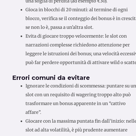
una soglia di perdita (ad esempio €30).
Gioca in blocchi di 20 minuti: al termine di ogni
blocco, verifica se il conteggio dei bonus è in crescit
se non lo è, passa a un’altra slot.
Evita di giocare troppo velocemente: le slot con
narrazioni complesse richiedono attenzione per
leggere le istruzioni dei bonus; una velocità eccessi
può far perdere opportunità di attivare wild o scatte
Errori comuni da evitare
Ignorare le condizioni di scommessa: puntare su u
slot con un requisito di wagering troppo alto può
trasformare un bonus apparente in un “cattivo
affare”.
Giocare con la massima puntata fin dall’inizio: nell
slot ad alta volatilità, è più prudente aumentare