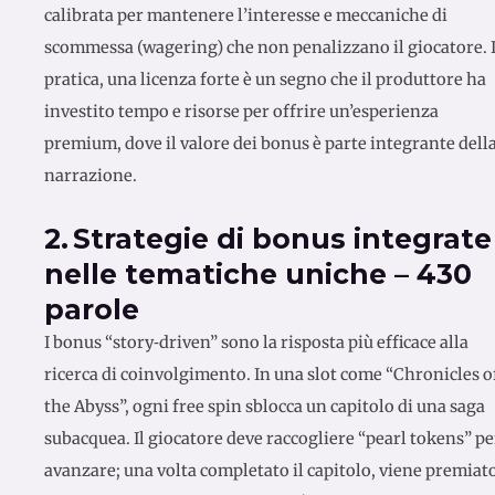
calibrata per mantenere l’interesse e meccaniche di
scommessa (wagering) che non penalizzano il giocatore. 
pratica, una licenza forte è un segno che il produttore ha
investito tempo e risorse per offrire un’esperienza
premium, dove il valore dei bonus è parte integrante dell
narrazione.
2. Strategie di bonus integrate
nelle tematiche uniche – 430
parole
I bonus “story‑driven” sono la risposta più efficace alla
ricerca di coinvolgimento. In una slot come “Chronicles o
the Abyss”, ogni free spin sblocca un capitolo di una saga
subacquea. Il giocatore deve raccogliere “pearl tokens” pe
avanzare; una volta completato il capitolo, viene premiat