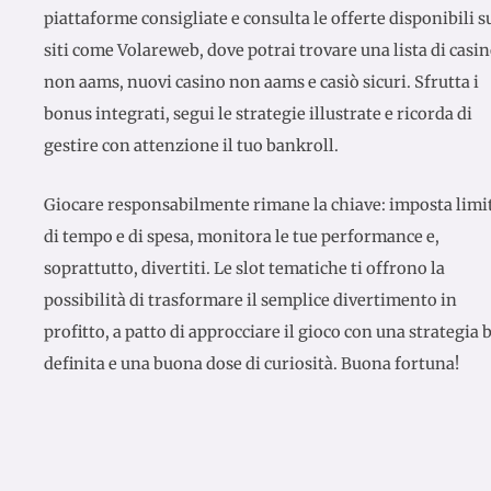
piattaforme consigliate e consulta le offerte disponibili s
siti come Volareweb, dove potrai trovare una lista di casi
non aams, nuovi casino non aams e casiò sicuri. Sfrutta i
bonus integrati, segui le strategie illustrate e ricorda di
gestire con attenzione il tuo bankroll.
Giocare responsabilmente rimane la chiave: imposta limi
di tempo e di spesa, monitora le tue performance e,
soprattutto, divertiti. Le slot tematiche ti offrono la
possibilità di trasformare il semplice divertimento in
profitto, a patto di approcciare il gioco con una strategia 
definita e una buona dose di curiosità. Buona fortuna!