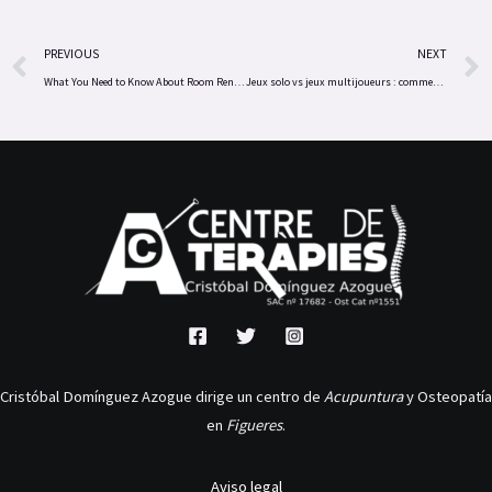
Prev
PREVIOUS
NEXT
What You Need to Know About Room Rentals in a Post-Pandemic World
Jeux solo vs jeux multijoueurs : comment les bonus et la sécurité des paiements transforment l’expérience sociale des casinos en ligne
Cristóbal Domínguez Azogue dirige un centro de
Acupuntura
y Osteopatía
en
Figueres
.
Aviso legal