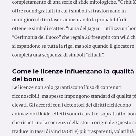
completamento di una serie di sfide mitologiche. “Orbit 
offre round gratuiti in cui i simboli si trasformano in
mini‑gioco di tiro laser, aumentando la probabilità di
ottenere simboli scatter. “Luna del Jaguar” utilizza un bo
“Cerimonia del Fuoco” che regala 20 free spin con wild ch
si espandono su tutta la riga, ma solo quando il giocatore
completa una sequenza di simboli “rituali”.
Come le licenze influenzano la qualità
dei bonus
Le licenze non solo garantiscono l’uso di contenuti
riconoscibili, ma spesso impongono standard di qualità p
elevati. Gli accordi con i detentori dei diritti richiedono
animazioni fluide, effetti sonori curati e, soprattutto, bo
che rispettino la coerenza della storia originale. Questo si
traduce in tassi di vincita (RTP) più trasparenti, volatilità