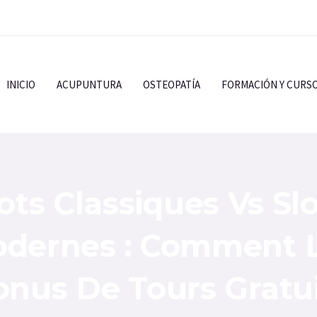
INICIO
ACUPUNTURA
OSTEOPATÍA
FORMACIÓN Y CURS
ots Classiques Vs Sl
dernes : Comment 
nus De Tours Gratu