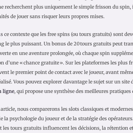
ne recherchent plus uniquement le simple frisson du spin, i
ités de jouer sans risquer leurs propres mises.
s ce contexte que les free spins (ou tours gratuits) sont dev
g le plus puissant. Un bonus de 20 tours gratuits peut tr
verte en une aventure prolongée, où chaque spin supplémen
n d’une « chance gratuite ». Sur les plateformes les plus fr
vent le premier point de contact avec le joueur, avant mêm
réalisé. Vous pouvez explorer davantage le sujet sur un sit
n ligne
, qui propose une synthèse des meilleures pratiques 
 article, nous comparerons les slots classiques et modernes
e la psychologie du joueur et de la stratégie des opérateur
es tours gratuits influencent les décisions, la rétention e