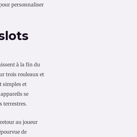
 pour personnaliser
slots
issent à la fin du
r trois rouleaux et
t simples et
appareils se
s terrestres.
 retour au joueur
épourvue de