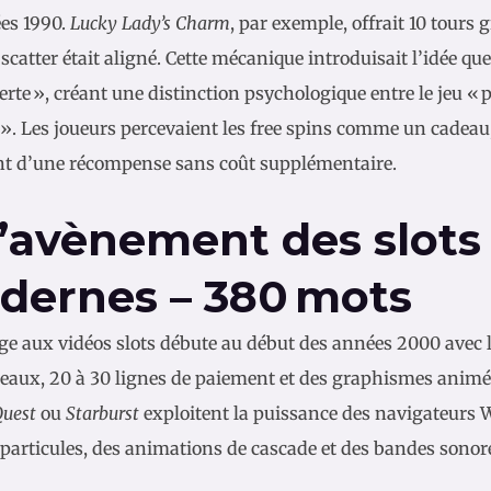
es 1990.
Lucky Lady’s Charm
, par exemple, offrait 10 tours 
catter était aligné. Cette mécanique introduisait l’idée qu
ferte », créant une distinction psychologique entre le jeu « p
t ». Les joueurs percevaient les free spins comme un cadeau,
t d’une récompense sans coût supplémentaire.
L’avènement des slots
dernes – 380 mots
ge aux vidéos slots débute au début des années 2000 avec l’
leaux, 20 à 30 lignes de paiement et des graphismes animé
Quest
ou
Starburst
exploitent la puissance des navigateurs W
e particules, des animations de cascade et des bandes sonor