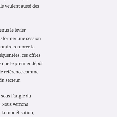
ls veulent aussi des
enus le levier
ansformer une session
taire renforce la
équentées, ces offres
e que le premier dépôt
e de référence comme
du secteur.
 sous l’angle du
s. Nous verrons
t la monétisation,