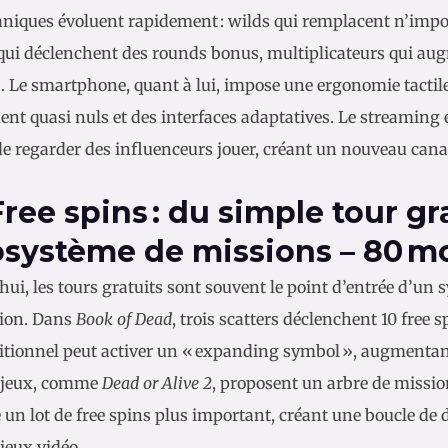
niques évoluent rapidement : wilds qui remplacent n’impo
 qui déclenchent des rounds bonus, multiplicateurs qui au
 ×. Le smartphone, quant à lui, impose une ergonomie tactil
nt quasi nuls et des interfaces adaptatives. Le streaming 
de regarder des influenceurs jouer, créant un nouveau canal
 Free spins : du simple tour gr
osystème de missions – 80 m
hui, les tours gratuits sont souvent le point d’entrée d’un 
ion. Dans
Book of Dead
, trois scatters déclenchent 10 free 
itionnel peut activer un « expanding symbol », augmentant 
 jeux, comme
Dead or Alive 2
, proposent un arbre de missi
 un lot de free spins plus important, créant une boucle de
 jeux vidéo.