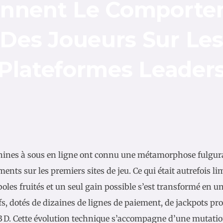
nnent Le Comport
Des Joueurs Sur Le
Plateformes Leader
ines à sous en ligne ont connu une métamorphose fulgura
ents sur les premiers sites de jeu. Ce qui était autrefois lim
les fruités et un seul gain possible s’est transformé en un
, dotés de dizaines de lignes de paiement, de jackpots prog
3 D. Cette évolution technique s’accompagne d’une mutation