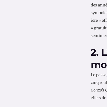
des anné
symbole s
être « of
« gratui
sentimen
2. 
mo
Le passa
cinq rou
Gonzo’s 
effets d