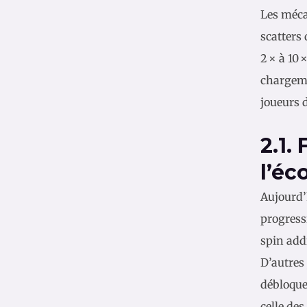
Les méca
scatters
2 × à 10
chargeme
joueurs 
2.1.
l’éc
Aujourd’
progress
spin add
D’autres
débloque
celle des