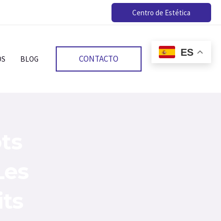
Centro de Estética
ES
CONTACTO
OS
BLOG
ots
Les
its