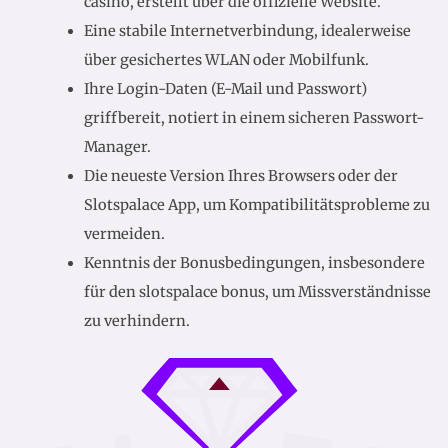
casino, erstellt über die offizielle Website.
Eine stabile Internetverbindung, idealerweise
über gesichertes WLAN oder Mobilfunk.
Ihre Login-Daten (E-Mail und Passwort)
griffbereit, notiert in einem sicheren Passwort-
Manager.
Die neueste Version Ihres Browsers oder der
Slotspalace App, um Kompatibilitätsprobleme zu
vermeiden.
Kenntnis der Bonusbedingungen, insbesondere
für den slotspalace bonus, um Missverständnisse
zu verhindern.