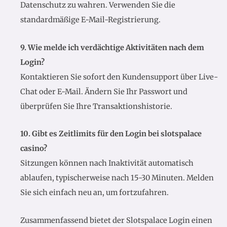
Datenschutz zu wahren. Verwenden Sie die
standardmäßige E-Mail-Registrierung.
9. Wie melde ich verdächtige Aktivitäten nach dem
Login?
Kontaktieren Sie sofort den Kundensupport über Live-
Chat oder E-Mail. Ändern Sie Ihr Passwort und
überprüfen Sie Ihre Transaktionshistorie.
10. Gibt es Zeitlimits für den Login bei slotspalace
casino?
Sitzungen können nach Inaktivität automatisch
ablaufen, typischerweise nach 15-30 Minuten. Melden
Sie sich einfach neu an, um fortzufahren.
Zusammenfassend bietet der Slotspalace Login einen