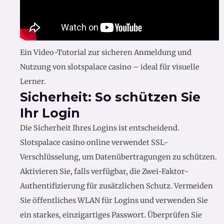
Ein Video-Tutorial zur sicheren Anmeldung und
Nutzung von slotspalace casino – ideal für visuelle
Lerner.
Sicherheit: So schützen Sie
Ihr Login
Die Sicherheit Ihres Logins ist entscheidend.
Slotspalace casino online verwendet SSL-
Verschlüsselung, um Datenübertragungen zu schützen.
Aktivieren Sie, falls verfügbar, die Zwei-Faktor-
Authentifizierung für zusätzlichen Schutz. Vermeiden
Sie öffentliches WLAN für Logins und verwenden Sie
ein starkes, einzigartiges Passwort. Überprüfen Sie