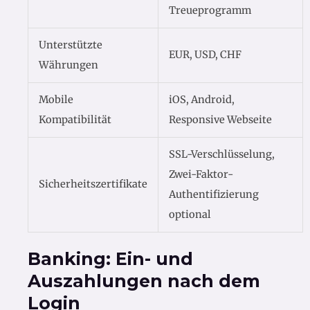
Treueprogramm
Unterstützte
EUR, USD, CHF
Währungen
Mobile
iOS, Android,
Kompatibilität
Responsive Webseite
SSL-Verschlüsselung,
Zwei-Faktor-
Sicherheitszertifikate
Authentifizierung
optional
Banking: Ein- und
Auszahlungen nach dem
Login