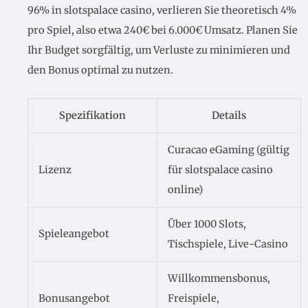
96% in slotspalace casino, verlieren Sie theoretisch 4%
pro Spiel, also etwa 240€ bei 6.000€ Umsatz. Planen Sie
Ihr Budget sorgfältig, um Verluste zu minimieren und
den Bonus optimal zu nutzen.
Spezifikation
Details
Curacao eGaming (gültig
Lizenz
für slotspalace casino
online)
Über 1000 Slots,
Spieleangebot
Tischspiele, Live-Casino
Willkommensbonus,
Bonusangebot
Freispiele,