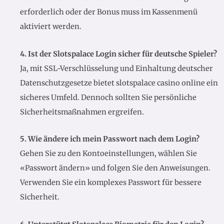
erforderlich oder der Bonus muss im Kassenmenü
aktiviert werden.
4. Ist der Slotspalace Login sicher für deutsche Spieler?
Ja, mit SSL-Verschlüsselung und Einhaltung deutscher
Datenschutzgesetze bietet slotspalace casino online ein
sicheres Umfeld. Dennoch sollten Sie persönliche
Sicherheitsmaßnahmen ergreifen.
5. Wie ändere ich mein Passwort nach dem Login?
Gehen Sie zu den Kontoeinstellungen, wählen Sie
«Passwort ändern» und folgen Sie den Anweisungen.
Verwenden Sie ein komplexes Passwort für bessere
Sicherheit.