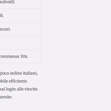
ndroid).
li.
ancari.
 scommessa 30x.
ioco online italiani,
bile efficiente.
i login alle vincite.
ornite.