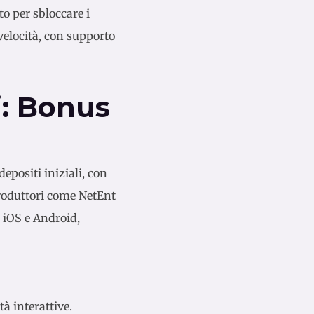
to per sbloccare i
velocità, con supporto
i: Bonus
epositi iniziali, con
produttori come NetEnt
 iOS e Android,
à interattive.