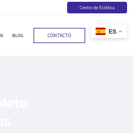
Centro de Estética
ES
CONTACTO
OS
BLOG
leto
us