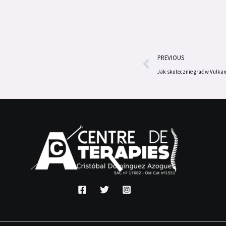
Prev
PREVIOUS
Jak skutecznie grać w Vulkan