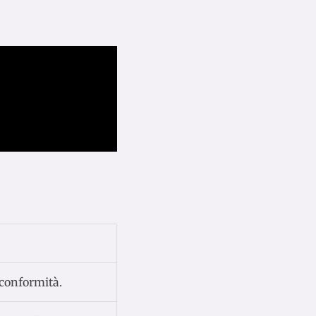
 conformità.