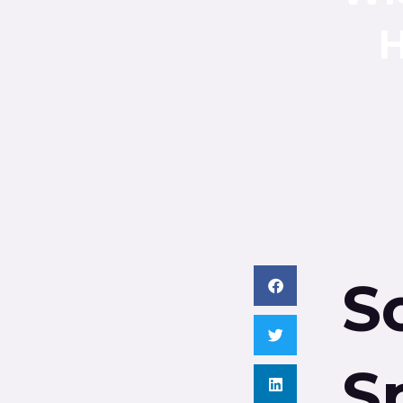
H
S
S