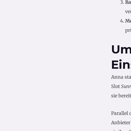
Ba
ve
Mo
pr
Um
Ein
Anna sta
Slot
Sunr
sie bere
Parallel
Anbieter