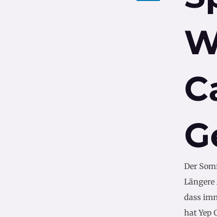
W
C
G
Der Somm
Längere 
dass imm
hat Yep 