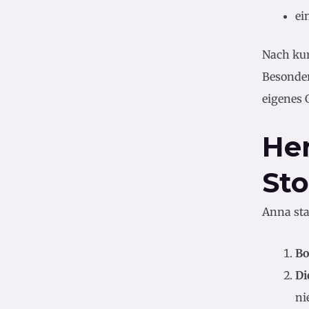
ei
Nach kur
Besonder
eigenes 
Her
St
Anna sta
Bo
Di
ni