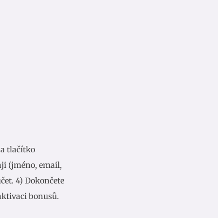
a tlačítko
ji (jméno, email,
čet. 4) Dokončete
aktivaci bonusů.