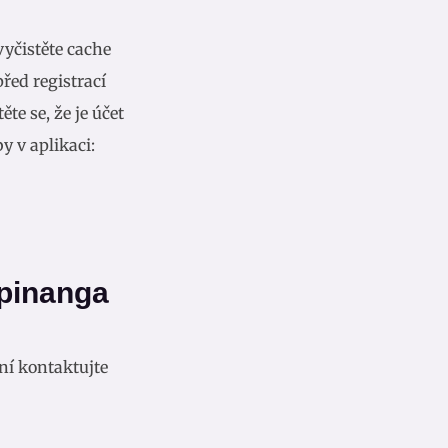
 vyčistěte cache
řed registrací
te se, že je účet
y v aplikaci:
Spinanga
ní kontaktujte