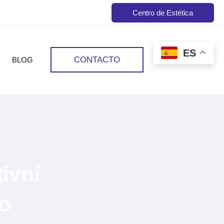
Centro de Estética
ES
CONTACTO
BLOG
ivní
o