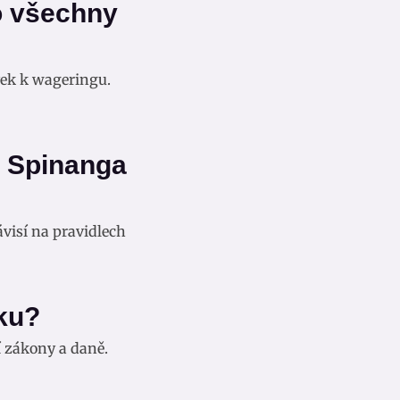
o všechny
vek k wageringu.
a Spinanga
ávisí na pravidlech
sku?
í zákony a daně.