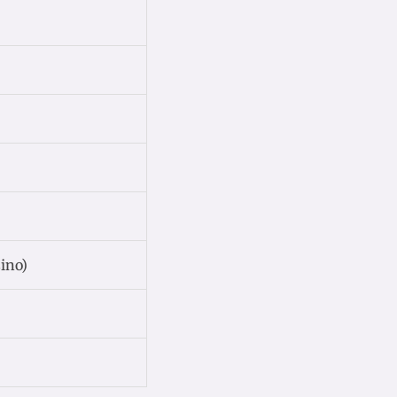
sino)