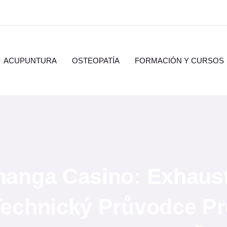
ACUPUNTURA
OSTEOPATÍA
FORMACIÓN Y CURSOS
nanga Casino: Exhaust
Technický Průvodce Pr