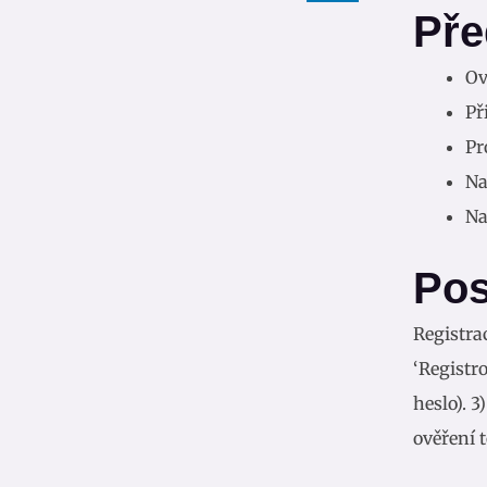
Pře
Ov
Př
Pr
Na
Na
Pos
Registrac
‘Registr
heslo). 
ověření 