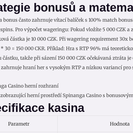
ategie bonusů a matema
 bonus často zahrnuje vítací balíček s 100% match bonu
e spins. Pro výpočet wageringu: Pokud vložíte 5 000 CZK a 
ková částka je 10 000 CZK. Při wagering requirement 30x b
* 30 = 150 000 CKR. Příklad: Hra s RTP 96% má teoretick
 částku, takže při sázení 150 000 CZK očekávaná ztráta je
e zahrnuje hraní her s vysokým RTP a nízkou variancí pro
zobrazující herní prostředí Spinanga Casino s bonusovým
cifikace kasina
Parametr
Hodnota