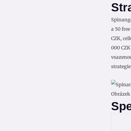
Str
Spinanga
a 50 fre
CZK, cel
000 CZK 
vsazenou
strategi
Obrázek 
Spe