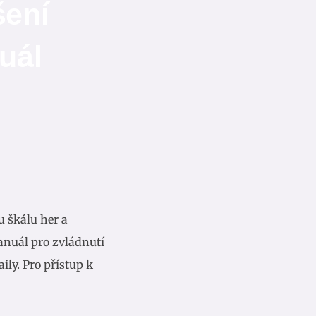
šení
uál
u škálu her a
anuál pro zvládnutí
ily. Pro přístup k