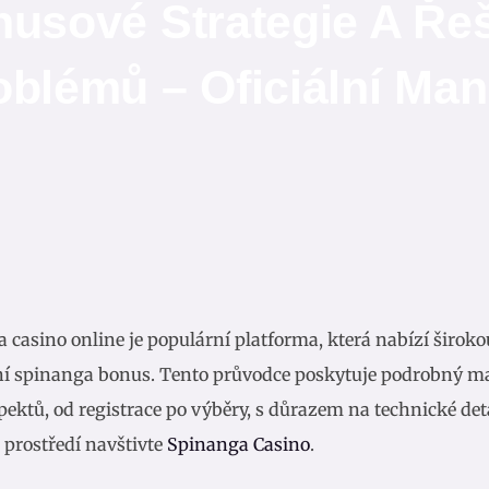
usové Strategie A Ře
oblémů – Oficiální Man
 casino online je populární platforma, která nabízí široko
ní spinanga bonus. Tento průvodce poskytuje podrobný m
pektů, od registrace po výběry, s důrazem na technické deta
prostředí navštivte
Spinanga Casino
.