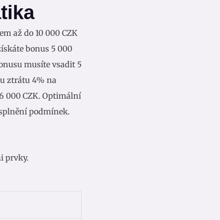
tika
sem až do 10 000 CZK
získáte bonus 5 000
onusu musíte vsadit 5
ou ztrátu 4% na
 6 000 CZK. Optimální
 splnění podmínek.
i prvky.