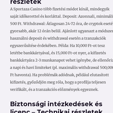
részletek
A Sportaza Casino több fizetési módot kínál, mindegyik
saját időkerettel és korláttal. Deposit: Azonnali, minimál
500 Ft. Withdrawal: Átlagosan 24-72 óra, de cryptok eset
gyorsabb, akár 12 órán belül. Ajánlott ugyanazt a módsze
használni deposit és withdrawal esetén a tranzakciók
egyszerűsítése érdekében. Példa: Ha 10,000 Ft-ot tesz
letétbe bankkártyával, és 15,000 Ft-ot nyer, a kifizetés
bankkártyára 2-3 munkanapot vehet igénybe, de ellenőri
a napi és havi limiteket (pl. maximális withdrawal 500,00
Ft havonta). Ha problémák adódnak, például elutasított
kifizetés, győződjön meg róla, hogy a profilja teljesen
verifikált, és a tranzakciós előzmények egyeznek.
Biztonsági intézkedések és
licenc – Technikai részletek