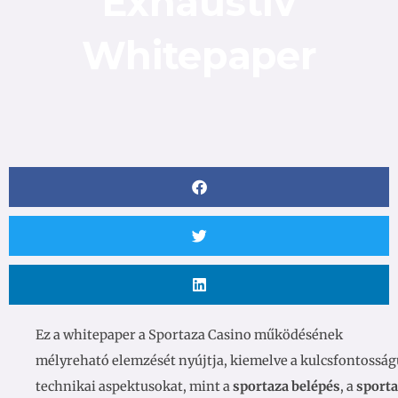
Exhaustív
Whitepaper
Ez a whitepaper a Sportaza Casino működésének
mélyreható elemzését nyújtja, kiemelve a kulcsfontosság
technikai aspektusokat, mint a
sportaza belépés
, a
sport