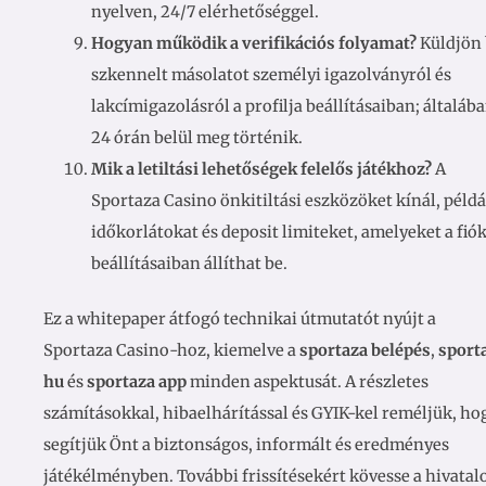
nyelven, 24/7 elérhetőséggel.
Hogyan működik a verifikációs folyamat?
Küldjön 
szkennelt másolatot személyi igazolványról és
lakcímigazolásról a profilja beállításaiban; általáb
24 órán belül meg történik.
Mik a letiltási lehetőségek felelős játékhoz?
A
Sportaza Casino önkitiltási eszközöket kínál, példá
időkorlátokat és deposit limiteket, amelyeket a fió
beállításaiban állíthat be.
Ez a whitepaper átfogó technikai útmutatót nyújt a
Sportaza Casino-hoz, kiemelve a
sportaza belépés
,
sport
hu
és
sportaza app
minden aspektusát. A részletes
számításokkal, hibaelhárítással és GYIK-kel reméljük, ho
segítjük Önt a biztonságos, informált és eredményes
játékélményben. További frissítésekért kövesse a hivatal