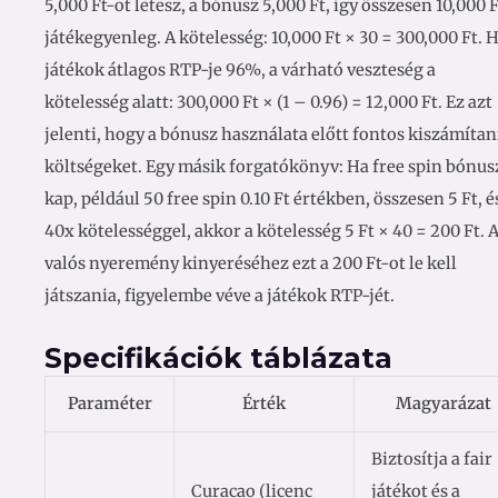
5,000 Ft-ot letesz, a bónusz 5,000 Ft, így összesen 10,000 
játékegyenleg. A kötelesség: 10,000 Ft × 30 = 300,000 Ft. H
játékok átlagos RTP-je 96%, a várható veszteség a
kötelesség alatt: 300,000 Ft × (1 – 0.96) = 12,000 Ft. Ez azt
jelenti, hogy a bónusz használata előtt fontos kiszámítan
költségeket. Egy másik forgatókönyv: Ha free spin bónus
kap, például 50 free spin 0.10 Ft értékben, összesen 5 Ft, é
40x kötelességgel, akkor a kötelesség 5 Ft × 40 = 200 Ft. 
valós nyeremény kinyeréséhez ezt a 200 Ft-ot le kell
játszania, figyelembe véve a játékok RTP-jét.
Specifikációk táblázata
Paraméter
Érték
Magyarázat
Biztosítja a fair
Curacao (licenc
játékot és a