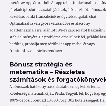
esetén az App Store-ból. Az app teljes funkcionalitást kín
játékok (pl. slotok, asztali játékok, élő kaszinó), bónuszok
kezelése, banki tranzakciók és ügyfélszolgálati chat.
Optimalizálva van gyors válaszidőre és alacsony
adatfelhasználásra; ajánlott Wi-Fi kapcsolatot használni 
stabil élményért. Ha problémák merülnek fel, például las
betöltés, próbálja meg törölni az app cache-ét vagy
frissíteni az operációs rendszert.
Bónusz stratégia és
matematika – Részletes
számítások és forgatókönyve
A bónuszok hatékony használatához meg kell érteni a
kötelesség matematikáját. Példa: Tegyük fel, hogy kap eg
100% deposit bónuszt 10,000 Ft-ig, 30x kötelességgel. Ha