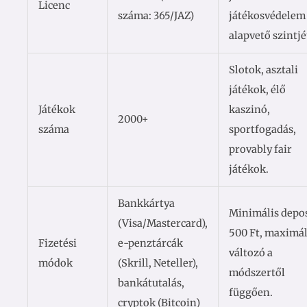
Licenc
száma: 365/JAZ)
játékosvédelem
alapvető szintjé
Slotok, asztali
játékok, élő
Játékok
kaszinó,
2000+
száma
sportfogadás,
provably fair
játékok.
Bankkártya
Minimális depos
(Visa/Mastercard),
500 Ft, maximál
Fizetési
e-penztárcák
változó a
módok
(Skrill, Neteller),
módszertől
bankátutalás,
függően.
cryptok (Bitcoin)