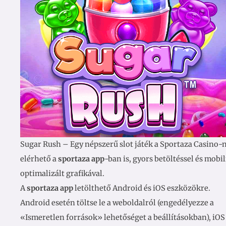
Sugar Rush – Egy népszerű slot játék a Sportaza Casino-n
elérhető a
sportaza app
-ban is, gyors betöltéssel és mobi
optimalizált grafikával.
A
sportaza app
letölthető Android és iOS eszközökre.
Android esetén töltse le a weboldalról (engedélyezze a
«Ismeretlen források» lehetőséget a beállításokban), iOS